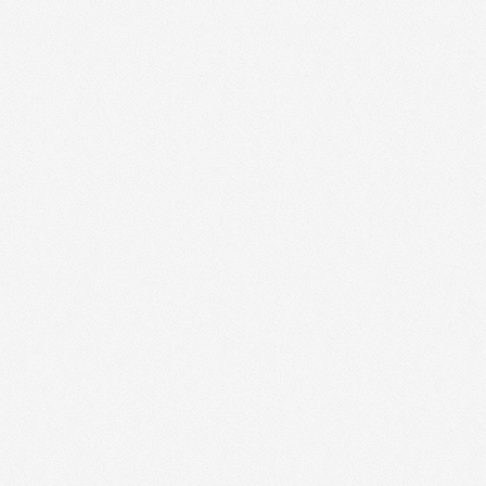
RENT A CAR - 50000
(
-10%
)
RENT A CAR - 61000
(
-10%
)
Billets de cinémas "Nouvelle Lune" po
et collectivités - 14000
(
jusqu'à -40%
)
Billets de cinémas "Nouvelle Lune" po
et collectivités - 5000
(
jusqu'à -40%
)
Billets de cinémas "Nouvelle Lune" po
et collectivités - 50000
(
jusqu'à -40%
)
Billets de cinémas "Nouvelle Lune" po
et collectivités - 61000
(
jusqu'à -40%
)
-15% exclus
Azureva Vacances - 50590
(
et cumula
ABONNEMENT MAGAZINES - 14000
(