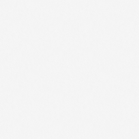
Restopolitan - 50000
(
-40%
)
Restopolitan - 61000
(
-40%
)
Thomas Cook - 14000
(
-10%
)
Thomas Cook - 5000
(
-10%
)
Thomas Cook - 50000
(
-10%
)
Thomas Cook - 61000
(
-10%
)
Chèques Cinémas CGR - 14000
(
Tarif 
Chèques Cinémas CGR - 5000
(
Tarif C
Chèques Cinémas CGR - 50000
(
Tarif 
Chèques Cinémas CGR - 61000
(
Tarif 
RENT A CAR - 14000
(
-10%
)
RENT A CAR - 5000
(
-10%
)