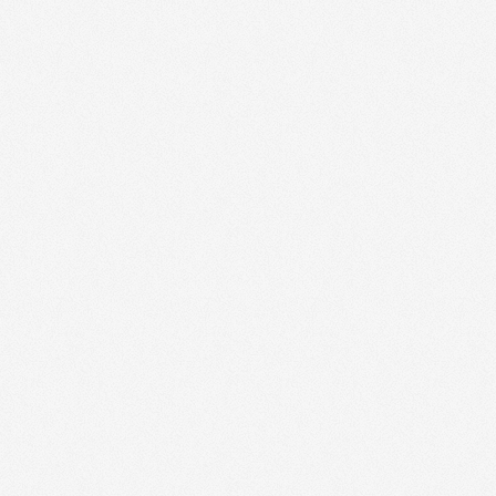
Camping and Co - 61000
(
-10%
)
DEKRA & NORISKO en France - 14000
DEKRA & NORISKO en France - 50000
DEKRA & NORISKO en France - 61000
GOLFY - 14000
(
-11 € à -89 €
)
GOLFY - 5000
(
-11 € à -89 €
)
GOLFY - 50000
(
-11 € à -89 €
)
GOLFY - 61000
(
-11 € à -89 €
)
KING JOUET - 14100
(
-8%
)
Marionnaud avec la carte M Beaucoup
14000
(
jusqu'à -10%
)
Marionnaud avec la carte M Beaucoup
(
jusqu'à -10%
)