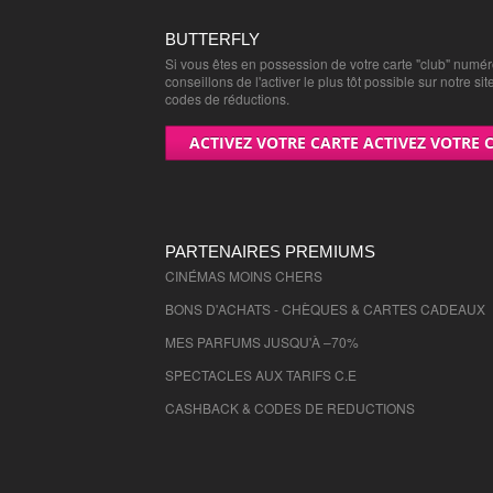
Chèques KINEPOLIS - 5000
(
Tarif réduit
BUTTERFLY
Si vous êtes en possession de votre carte "club" numé
Chèques KINEPOLIS - 50000
(
Tarif rédu
conseillons de l'activer le plus tôt possible sur notre sit
codes de réductions.
Chèques KINEPOLIS - 61000
(
Tarif rédu
ACTIVEZ VOTRE CARTE ACTIVEZ VOTRE 
Chèques MK2 - 14000
(
Tarif réduit
)
Chèques MK2 - 5000
(
Tarif réduit
)
Chèques MK2 - 50000
(
Tarif réduit
)
PARTENAIRES PREMIUMS
CINÉMAS MOINS CHERS
Chèques MK2 - 61000
(
Tarif réduit
)
BONS D'ACHATS - CHÈQUES & CARTES CADEAUX
Ebuyclub par Butterfly: des réductio
exceptionnelles sur votre shopping en
MES PARFUMS JUSQU'À –70%
14000
SPECTACLES AUX TARIFS C.E
(
jusqu'à -30%
)
CASHBACK & CODES DE REDUCTIONS
Ebuyclub par Butterfly: des réductio
exceptionnelles sur votre shopping en
5000
(
jusqu'à -30%
)