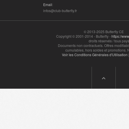
Email
:
Kinougarde - 14000
(
- 48 € OFFERTS
infos@club-butterfly.fr
Kinougarde - 5000
(
- 48 € OFFERTS
)
Kinougarde - 50000
(
- 48 € OFFERTS
© 2013-2025 Butterfly CE
Copyright © 2001-2014 - Butterfly -
https://www.
droits réservés / tous pays
Kinougarde - 61000
(
- 48 € OFFERTS
Documents non contractuels. Offres modifiabl
cumulables, hors soldes et promotions. N
MSC Croisières - 14000
(
-10%
)
Voir les Conditions Générales d'Utilisation
MSC Croisières - 50000
(
-10%
)
MSC Croisières - 61000
(
-10%
)
Nouvelles Frontières - 14000
(
-5 %
Nouvelles Frontières - 5000
(
-5 %
)
Nouvelles Frontières - 50000
(
-5 %
Nouvelles Frontières - 61000
(
-5 %
Restopolitan - 14000
(
-40%
)