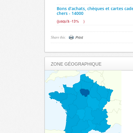
Bons d’achats, chèques et cartes ca
chers - 14000
(
jusqu'à -13%
)
Bons d’achats, chèques et cartes ca
chers - 50000
Print
Share this:
(
jusqu'à -13%
)
Bons d’achats, chèques et cartes ca
chers - 61000
(
jusqu'à -13%
)
ZONE GÉOGRAPHIQUE
CAPROFEM (Electroménager, TV, Hi-Fi)
jusqu'à -30%
)
EUROPCAR - 14000
(
-10%
)
EUROPCAR - 5000
(
-10%
)
EUROPCAR - 50000
(
-10%
)
EUROPCAR - 61000
(
-10%
)
SIXT - 14000
(
Jusqu’à -15%
)