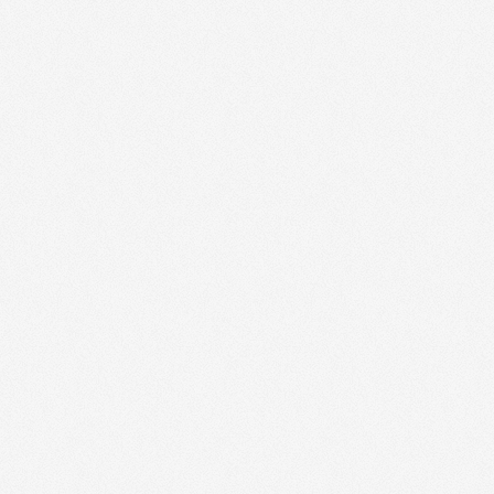
ABONNEMENT MAGAZINES - 5000
(
j
ABONNEMENT MAGAZINES - 50000
(
ABONNEMENT MAGAZINES - 61000
(
LE CLUB DES CROISIERES BUTTERFLY -
-8% à -10%
)
LE CLUB DES CROISIERES BUTTERFLY -
-8% à -10%
)
LE CLUB DES CROISIERES BUTTERFLY -
-8% à -10%
)
LE CLUB DES CROISIERES BUTTERFLY -
-8% à -10%
)
Camping and Co - 14000
(
-10%
)
Camping and Co - 5000
(
-10%
)
Camping and Co - 50000
(
-10%
)