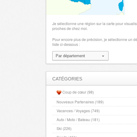
SIXT - 5000
(
Jusqu’à -15%
)
SIXT - 50000
(
Jusqu’à -15%
)
Je sélectionne une région sur la carte pour visualis
proches de chez moi.
SIXT - 61000
(
Jusqu’à -15%
)
Pour encore plus de précision, je sélectionne un 
Vos tickets de cinéma moins chers - 
liste ci-dessous :
Jusqu'à -30%
)
Vos tickets de cinéma moins chers - 
Jusqu'à -30%
)
Vos tickets de cinéma moins chers - 
CATÉGORIES
Jusqu'à -30%
)
Vos tickets de cinéma moins chers - 
Coup de cœur (98)
Jusqu'à -30%
)
Nouveaux Partenaires (189)
BELAMBRA clubs - 14000
(
jusqu'à -24%
Vacances / Voyages (749)
BELAMBRA clubs - 5000
(
jusqu'à -24%*
Auto / Moto / Bateau (181)
Ski (226)
BELAMBRA clubs - 50000
(
jusqu'à -24%