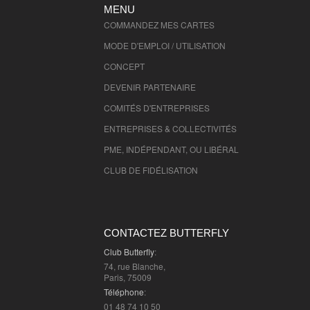
MENU
Ebuyclub par Butterfly: des réductio
exceptionnelles sur votre shopping en
COMMANDEZ MES CARTES
50000
MODE D'EMPLOI / UTILISATION
(
jusqu'à -30%
)
CONCEPT
Ebuyclub par Butterfly: des réductio
exceptionnelles sur votre shopping en
DEVENIR PARTENAIRE
61000
COMITÉS D'
ENTREPRISES
(
jusqu'à -30%
)
INTERSPORT - 14000
ENTREPRISES & COLLECTIVITÉS
(
Jusqu'à -55%
)
PME, INDÉPENDANT, OU LIBÉRAL
INTERSPORT - 5000
(
Jusqu'à -55%
)
CLUB DE FIDÉLISATION
INTERSPORT - 50000
(
Jusqu'à -55%
)
INTERSPORT - 61000
(
Jusqu'à -55%
)
Jet tours - 50000
(
-10%
)
CONTACTEZ BUTTERFLY
Club Butterfly
:
Jet tours - 50106
(
-10%
)
74, rue Blanche,
Paris, 75009
Jet tours - 50400
(
-10%
)
Téléphone
:
01 48 74 10 50
Jet tours - 61000
(
-10%
)