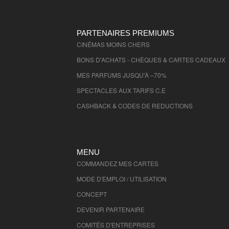
Ardennes
- 8000 , (fr)
Somme
- 80000 , (fr)
Tarn
- 81000 , (fr)
PARTENAIRES PREMIUMS
Tarn et Garonne
CINÉMAS MOINS CHERS
- 82000 , (fr)
Var
- 83000 , (fr)
BONS D'ACHATS - CHÈQUES & CARTES CADEAUX
Vaucluse
- 84000 , (fr)
MES PARFUMS JUSQU'À –70%
Vendee
- 85000 , (fr)
SPECTACLES AUX TARIFS C.E
Vienne
- 86000 , (fr)
CASHBACK & CODES DE REDUCTIONS
Haute Vienne
- 87000 , (fr)
Vosges
- 88000 , (fr)
Yonne
- 89000 , (fr)
MENU
Ariege
- 9000 , (fr)
COMMANDEZ MES CARTES
Territoire de Belfort
- 90000 , (fr)
MODE D'EMPLOI / UTILISATION
CONCEPT
DEVENIR PARTENAIRE
COMITÉS D'
ENTREPRISES