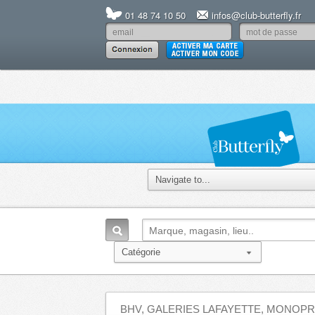
01 48 74 10 50
infos@club-butterfly.fr
BHV, GALERIES LAFAYETTE, MONOPRI