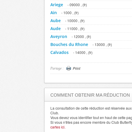
Ariege
- 09000 , (fr)
Ain
- 1000 , (fr)
Aube
- 10000 , (fr)
Aude
- 11000 , (fr)
Aveyron
- 12000 , (fr)
Bouches du Rhone
- 13000 , (fr)
Calvados
- 14000 , (fr)
Cantal
- 15000 , (fr)
Charente
Print
- 16000 , (fr)
Partage :
Charente Maritime
- 17000 , (fr)
Cher
- 18000 , (fr)
Correze
- 19000 , (fr)
COMMENT OBTENIR MA RÉDUCTION
Aisne
- 2000 , (fr)
Corse du Sud
La consultation de cette réduction est réservée a
- 20000 , (fr)
Club.
Haute Corse
- 20200 , (fr)
Vous devez vous identifier tout en haut de cette pa
Si vous n'êtes pas encore membre du Club Butterfl
Cote d'Or
- 21000 , (fr)
cartes ici.
Cotes d'Armor
- 22000 , (fr)