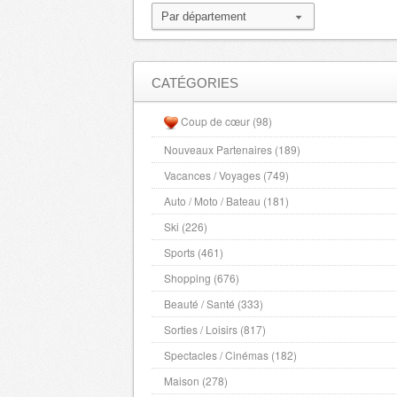
LoireAtlantique
- 44000 , (fr)
Hautes Alpes
- 5000 , (fr)
Manche
- 50000 , (fr)
Marne
- 51000 , (fr)
CATÉGORIES
Haute Marne
- 52000 , (fr)
Coup de cœur (98)
Mayenne
- 53000 , (fr)
Nouveaux Partenaires (189)
Meurthe et Moselle
- 54000 , (fr)
Vacances / Voyages (749)
Meuse
- 55000 , (fr)
Morbihan
Auto / Moto / Bateau (181)
- 56000 , (fr)
Moselle
- 57000 , (fr)
Ski (226)
Nievre
- 58000 , (fr)
Sports (461)
Nord
- 59000 , (fr)
Shopping (676)
Alpes Maritimes
- 6000 , (fr)
Beauté / Santé (333)
Oise
- 60000 , (fr)
Sorties / Loisirs (817)
Orne
- 61000 , (fr)
Spectacles / Cinémas (182)
Pas de Calais
- 62000 , (fr)
Maison (278)
Puy de Dome
- 63000 , (fr)