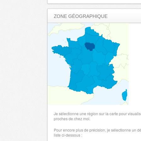
Creuse
- 23000 , (fr)
ZONE GÉOGRAPHIQUE
Dordogne
- 24000 , (fr)
Doubs
- 25000 , (fr)
Drome
- 26000 , (fr)
Allier
- 3000 , (fr)
Gard
- 30000 , (fr)
Haute Garonne
- 31000 , (fr)
Gers
- 32000 , (fr)
Gironde
- 33000 , (fr)
Herault
- 34000 , (fr)
Ille et Vilaine
- 35000 , (fr)
Indre
- 36000 , (fr)
Indre et Loire
- 37000 , (fr)
Je sélectionne une région sur la carte pour visualis
Isere
proches de chez moi.
- 38000 , (fr)
Jura
- 39000 , (fr)
Pour encore plus de précision, je sélectionne un 
liste ci-dessous :
Alpes de Haute Provence
- 4000 , (fr)