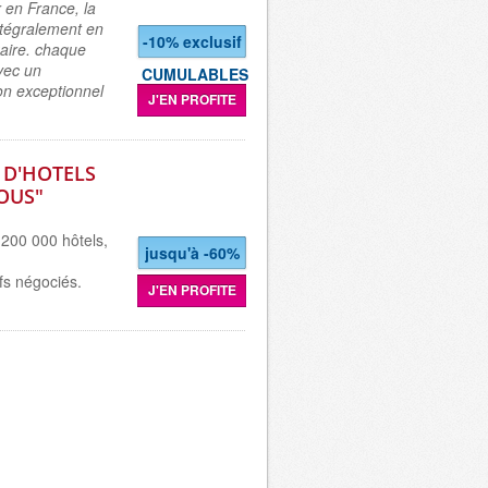
 en France, la
intégralement en
-10% exclusif
zaire. chaque
avec un
CUMULABLES
on exceptionnel
J'EN PROFITE
 D'HOTELS
OUS"
 200 000 hôtels,
jusqu'à -60%
fs négociés.
J'EN PROFITE