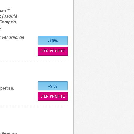
nant"
z jusqu’à
 Compris,
!
u vendredi de
-10%
J'EN PROFITE
-5 %
xpertise.
J'EN PROFITE
ritées en