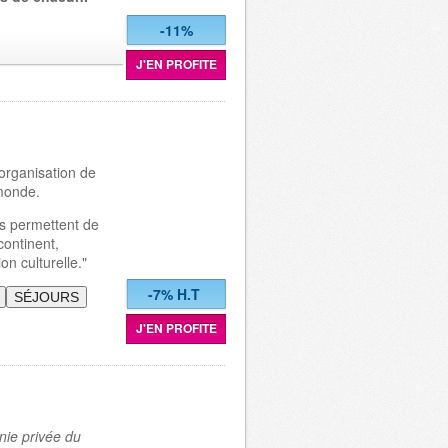
-11%
J'EN PROFITE
organisation de
 monde.
s permettent de
continent,
on culturelle."
-7% H.T
SÉJOURS
J'EN PROFITE
nie privée du