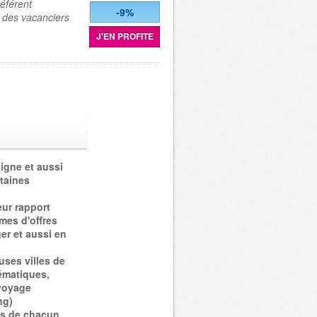
référent
-9%
 des vacanciers
J'EN PROFITE
igne et aussi
taines
ur rapport
mmes d'offres
ger et aussi en
uses villes de
hématiques,
 voyage
ng)
s de chacun.