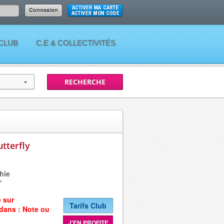
 CLUB
C.E & COLLECTIVITÉS
tterfly
hie
"
e sur
Tarifs Club
 dans :
Note ou
J'EN PROFITE