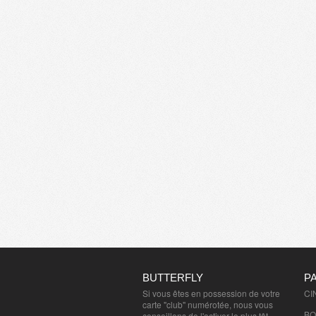
BUTTERFLY
P
Si vous êtes en possession de votre
CI
carte "club" numérotée, nous vous
BO
conseillons de l'activer le plus tôt