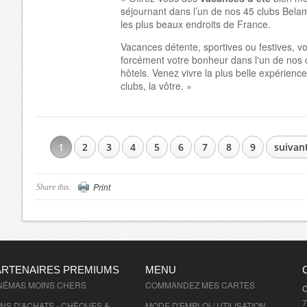
séjournant dans l’un de nos 45 clubs Bela
les plus beaux endroits de France.
Vacances détente, sportives ou festives, v
forcément votre bonheur dans l'un de nos 
hôtels. Venez vivre la plus belle expérienc
clubs, la vôtre. »
1
2
3
4
5
6
7
8
9
suivant
PAGES
Print
Share this:
ARTENAIRES PREMIUMS
MENU
NÉMAS MOINS CHERS
COMMANDEZ MES CARTES
C
7
NS D'ACHATS - CHÈQUES &
MODE D'EMPLOI / UTILISATION