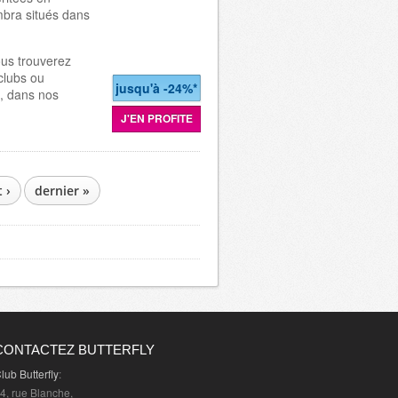
mbra situés dans
ous trouverez
clubs ou
jusqu'à -24%*
e, dans nos
J'EN PROFITE
 ›
dernier »
CONTACTEZ BUTTERFLY
lub Butterfly
:
4, rue Blanche,