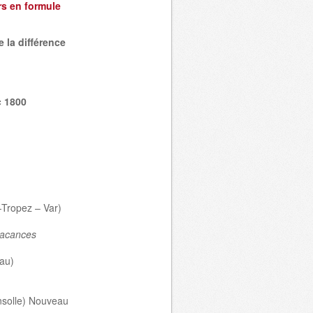
rs en formule
e la différence
c 1800
-Tropez – Var)
 vacances
au)
nsolle) Nouveau