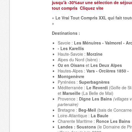
jusqu'à -30%sur une sélection de séjou
tout compris Cliquez vite
« Le Vrai Tout Compris XXL qui fait tout
»
Destinations :
Savoie :
Les Ménuires - Valmorel - Ar
- Les Karellis
Haute-Savoie :
Morzine
Alpes du Nord (Isère) :
Oz en Oisans
et
Les Deux Alpes
Hautes-Alpes :
Vars - Orcières 1850 -
Montgenèvre
Pyrénées :
Superbagnères
Méditerranée :
Le Reverdi
(Golfe de St
et
Marseille
(La Belle de Mai)
Provence :
Digne Les Bains
(villages
partenaire)
Bretagne :
Beg-Meil
(bais de Concarne
Loire-Atlantique :
La Baule
Charente Maritime :
Ronce Les Bains
Landes : Soustons
(le Domaine de Pi