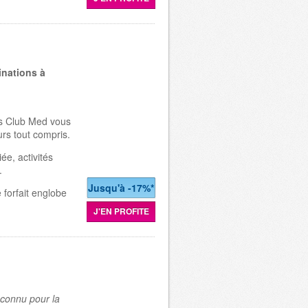
inations à
ts Club Med vous
urs tout compris.
ée, activités
.
Jusqu'à -17%*
re forfait englobe
J'EN PROFITE
econnu pour la