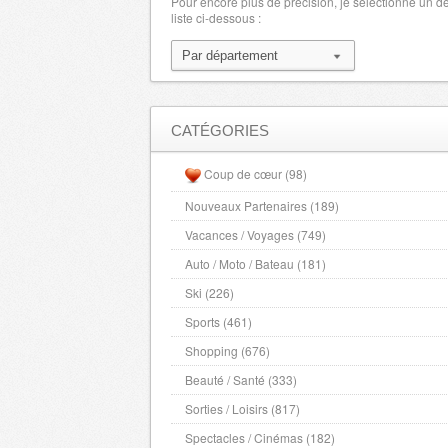
Pour encore plus de précision, je sélectionne un 
liste ci-dessous :
Loiret
- 45000 , (fr)
Lot
- 46000 , (fr)
Lot et Garonne
- 47000 , (fr)
Lozere
- 48000 , (fr)
Maine et Loire
- 49000 , (fr)
CATÉGORIES
Hautes Alpes
- 5000 , (fr)
Coup de cœur (98)
Manche
- 50000 , (fr)
Nouveaux Partenaires (189)
Marne
- 51000 , (fr)
Vacances / Voyages (749)
Haute Marne
- 52000 , (fr)
Mayenne
Auto / Moto / Bateau (181)
- 53000 , (fr)
Meurthe et Moselle
- 54000 , (fr)
Ski (226)
Meuse
- 55000 , (fr)
Sports (461)
Morbihan
- 56000 , (fr)
Shopping (676)
Moselle
- 57000 , (fr)
Beauté / Santé (333)
Nievre
- 58000 , (fr)
Sorties / Loisirs (817)
Nord
- 59000 , (fr)
Spectacles / Cinémas (182)