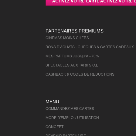
ACTIVEZ VOTRE CARTE ACTIVEZ VOTRE 
Paris
- 75000 , (fr)
Seine Maritime
- 76000 , (fr)
Seine et Marne
- 77000 , (fr)
Yvelines
- 78000 , (fr)
PARTENAIRES PREMIUMS
Deux Sevres
CINÉMAS MOINS CHERS
- 79000 , (fr)
Ardennes
- 8000 , (fr)
BONS D'ACHATS - CHÈQUES & CARTES CADEAUX
Somme
- 80000 , (fr)
MES PARFUMS JUSQU'À –70%
Tarn
- 81000 , (fr)
SPECTACLES AUX TARIFS C.E
Tarn et Garonne
- 82000 , (fr)
CASHBACK & CODES DE REDUCTIONS
Var
- 83000 , (fr)
Vaucluse
- 84000 , (fr)
Vendee
- 85000 , (fr)
MENU
Vienne
- 86000 , (fr)
COMMANDEZ MES CARTES
Haute Vienne
- 87000 , (fr)
MODE D'EMPLOI / UTILISATION
Vosges
- 88000 , (fr)
CONCEPT
Yonne
- 89000 , (fr)
DEVENIR PARTENAIRE
Ariege
- 9000 , (fr)