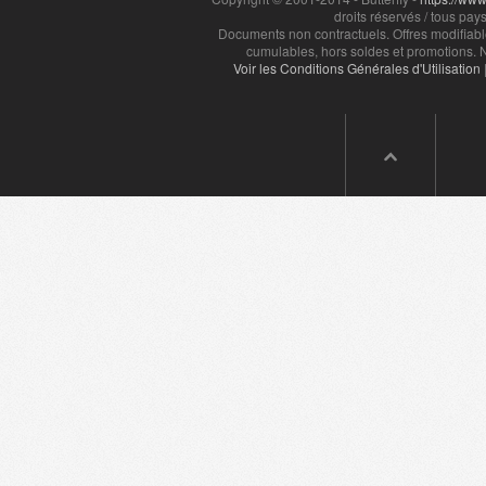
droits réservés / tous pays
Documents non contractuels. Offres modifiabl
cumulables, hors soldes et promotions. N
Voir les Conditions Générales d'Utilisation