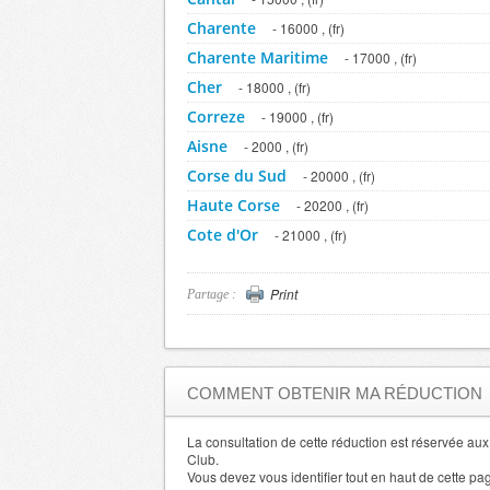
Charente
- 16000 , (fr)
Charente Maritime
- 17000 , (fr)
Cher
- 18000 , (fr)
Correze
- 19000 , (fr)
Aisne
- 2000 , (fr)
Corse du Sud
- 20000 , (fr)
Haute Corse
- 20200 , (fr)
Cote d'Or
- 21000 , (fr)
Cotes d'Armor
- 22000 , (fr)
Creuse
- 23000 , (fr)
Print
Partage :
Dordogne
- 24000 , (fr)
Doubs
- 25000 , (fr)
Drome
- 26000 , (fr)
COMMENT OBTENIR MA RÉDUCTION
Eure
- 27000 , (fr)
Eure et Loir
La consultation de cette réduction est réservée a
- 28000 , (fr)
Club.
Finistere
- 29000 , (fr)
Vous devez vous identifier tout en haut de cette pa