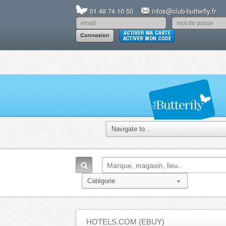
01 48 74 10 50
infos@club-butterfly.fr
HOTELS.COM (EBUY)