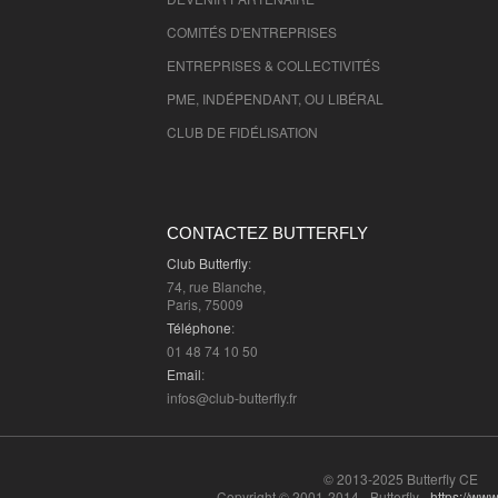
Territoire de Belfort
- 90000 , (fr)
COMITÉS D'
ENTREPRISES
Essonne
- 91000 , (fr)
ENTREPRISES & COLLECTIVITÉS
Hauts de Seine
- 92000 , (fr)
PME, INDÉPENDANT, OU LIBÉRAL
Seine St Denis
- 93000 , (fr)
CLUB DE FIDÉLISATION
Val de Marne
- 94000 , (fr)
Val D'Oise
- 95000 , (fr)
CONTACTEZ BUTTERFLY
Club Butterfly
:
74, rue Blanche,
Paris, 75009
Téléphone
:
01 48 74 10 50
Email
:
infos@club-butterfly.fr
© 2013-2025 Butterfly CE
Copyright © 2001-2014 - Butterfly -
https://www.