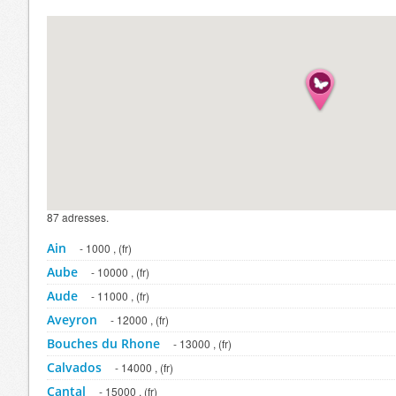
87 adresses.
Ain
- 1000 , (fr)
Aube
- 10000 , (fr)
Aude
- 11000 , (fr)
Aveyron
- 12000 , (fr)
Bouches du Rhone
- 13000 , (fr)
Calvados
- 14000 , (fr)
Cantal
- 15000 , (fr)