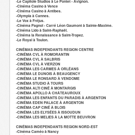
-Le Capitole Studios à Le Pontet - Avignon.
-Cinéma Casino à Vence
-Cinéma Casino à Antibes.
-Olympia à Cannes.
-Le Vox à Fréjus.
-Cinéma Pagnol - Carré Léon Gaumont à Sainte-Maxime.
-Cinéma Lido à Saint-Raphaël.
-Cinéma la Renaissance à Saint-Tropez.
-Le Royal à Toulon.
CINÉMAS INDEPENDANTS REGION CENTRE
-CINÉMA CVL À ROMORANTIN
-CINÉMA CVL À SALBRIS
-CINÉMA CVL À VIERZON
-CINÉMA LES CARMES À ORLÉANS
-CINÉMA LE DUNOIS À BEAUGENCY
-CINÉMA LE RONSARD À VENDOME
-CINÉMA STUDIO À TOURS
-CINÉMA ALTI CINÉ À MONTARGIS
-CINÉMA APOLLO À CHÂTEAUROUX
-CINÉMA LES ENFANTS DU PARADIS À ARGENTON
-CINÉMA EDEN PALACE À ARGENTON
-CINÉMA CAP CINÉ À BLOIS
-CINÉMA LES ELYSÉES À ISSOUDUN
-CINÉMA LES MELIES À LA MOTTE BEUVRON
CINÉMAS INDEPENDANTS REGION NORD-EST
-Cinéma Caméo à Nancy