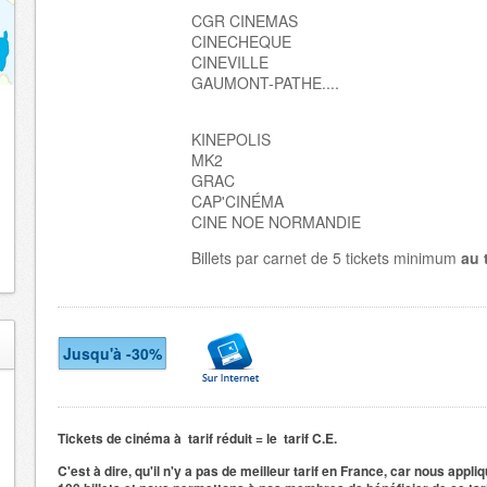
CGR CINEMAS
CINECHEQUE
CINEVILLE
GAUMONT-PATHE....
KINEPOLIS
MK2
GRAC
CAP'CINÉMA
CINE NOE NORMANDIE
Billets par carnet de 5 tickets minimum
au 
Jusqu'à -30%
Tickets de cinéma à tarif réduit = le tarif C.E.
C'est à dire, qu'il n'y a pas de meilleur tarif en France, car nous appli