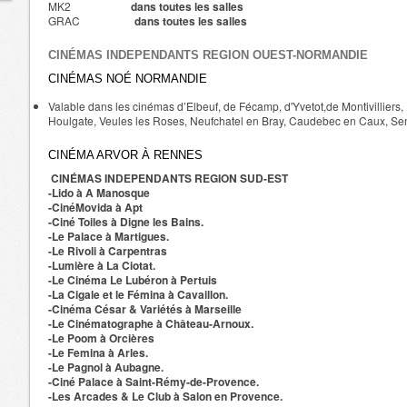
MK2
dans toutes les salles
GRAC
dans toutes les salles
CINÉMAS INDEPENDANTS REGION OUEST-NORMANDIE
CINÉMAS NOÉ NORMANDIE
Valable dans les cinémas d’Elbeuf, de Fécamp, d'Yvetot,de Montivilliers
Houlgate, Veules les Roses, Neufchatel en Bray, Caudebec en Caux, Sen
CINÉMA ARVOR À RENNES
CINÉMAS INDEPENDANTS REGION SUD-EST
-Lido à A Manosque
-CinéMovida à Apt
-Ciné Toiles à Digne les Bains.
-Le Palace à Martigues.
-Le Rivoli à Carpentras
-Lumière à La Ciotat.
-Le Cinéma Le Lubéron à Pertuis
-La Cigale et le Fémina à Cavaillon.
-Cinéma César & Variétés à Marseille
-Le Cinématographe à Château-Arnoux.
-Le Poom à Orcières
-Le Femina à Arles.
-Le Pagnol à Aubagne.
-Ciné Palace à Saint-Rémy-de-Provence.
-Les Arcades & Le Club à Salon en Provence.