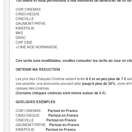
100 billets et nous permettons à nos membres de bénéficier de ce tar
CGR CINEMAS
CINECHEQUE
CINEVILLE
GAUMONT-PATHE
KINEPOLIS
MK2
GRAC
CAP CINE
+CINE NOE NORMANDIE
Ces tarifs sont modifiables, veuillez consulter les tarifs du Jour en cl
OBTENIR MA REDUCTION
Les prix des Chèques Cinéma varient entre
6 € et un peu plus de 7 €
sel
vos salariés, une économie pouvant aller
jusqu'à plus de 30%
, voire 40
caisses des cinémas.
(Certains chèques cinémas sont même autour de 5 €).
QUELQUES EXEMPLES
CGR CINEMAS
Partout en France
CINECHEQUE
Partout en France
CINEVILLE
Partout en France
GAUMONT-PATHE
Partout en France
KINEPOLIS
Partout en France