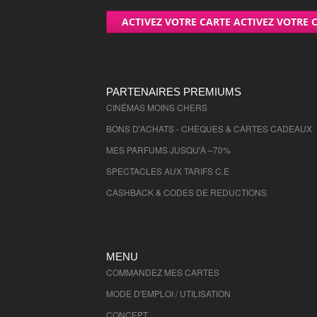
Seine Maritime
- 76000 , (fr)
ACTIVEZ VOTRE CARTE ACTIVEZ VOTRE 
Seine et Marne
- 77000 , (fr)
Yvelines
- 78000 , (fr)
Deux Sevres
- 79000 , (fr)
Ardennes
- 8000 , (fr)
PARTENAIRES PREMIUMS
Somme
CINÉMAS MOINS CHERS
- 80000 , (fr)
Tarn
- 81000 , (fr)
BONS D'ACHATS - CHÈQUES & CARTES CADEAUX
Tarn et Garonne
- 82000 , (fr)
MES PARFUMS JUSQU'À –70%
Var
- 83000 , (fr)
SPECTACLES AUX TARIFS C.E
Vaucluse
- 84000 , (fr)
CASHBACK & CODES DE REDUCTIONS
Vendee
- 85000 , (fr)
Vienne
- 86000 , (fr)
Haute Vienne
- 87000 , (fr)
MENU
Vosges
- 88000 , (fr)
COMMANDEZ MES CARTES
Yonne
- 89000 , (fr)
MODE D'EMPLOI / UTILISATION
Ariege
- 9000 , (fr)
CONCEPT