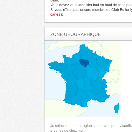
Finistere
- 29000 , (fr)
Vous devez vous identifier tout en haut de cette pa
Si vous n'êtes pas encore membre du Club Butterfl
Allier
- 3000 , (fr)
cartes ici.
Gard
- 30000 , (fr)
Haute Garonne
- 31000 , (fr)
ZONE GÉOGRAPHIQUE
Gers
- 32000 , (fr)
Gironde
- 33000 , (fr)
Herault
- 34000 , (fr)
Ille et Vilaine
- 35000 , (fr)
Indre
- 36000 , (fr)
Indre et Loire
- 37000 , (fr)
Isere
- 38000 , (fr)
Jura
- 39000 , (fr)
Alpes de Haute Provence
- 4000 , (fr)
Landes
- 40000 , (fr)
Loir et Cher
- 41000 , (fr)
Loire
- 42000 , (fr)
Je sélectionne une région sur la carte pour visualis
Haute Loire
proches de chez moi.
- 43000 , (fr)