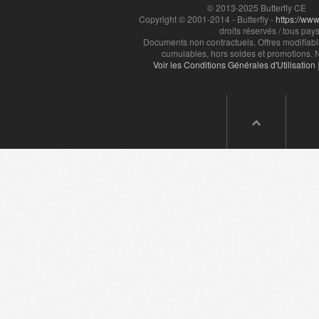
© 2013-2025 Butterfly CE
Copyright © 2001-2014 - Butterfly -
https://www.
droits réservés / tous pays
Documents non contractuels. Offres modifiabl
cumulables, hors soldes et promotions. N
Voir les Conditions Générales d'Utilisation