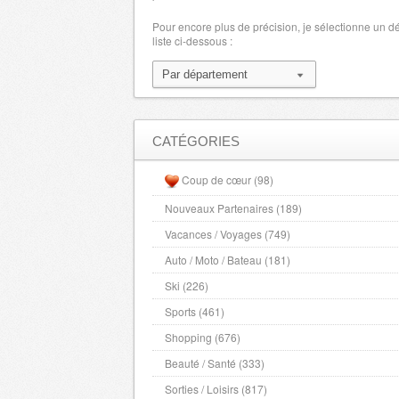
LoireAtlantique
- 44000 , (fr)
Pour encore plus de précision, je sélectionne un 
liste ci-dessous :
Loiret
- 45000 , (fr)
Lot
- 46000 , (fr)
Lot et Garonne
- 47000 , (fr)
Lozere
- 48000 , (fr)
Maine et Loire
- 49000 , (fr)
CATÉGORIES
Hautes Alpes
- 5000 , (fr)
Coup de cœur (98)
Manche
- 50000 , (fr)
Nouveaux Partenaires (189)
Marne
- 51000 , (fr)
Vacances / Voyages (749)
Haute Marne
- 52000 , (fr)
Mayenne
Auto / Moto / Bateau (181)
- 53000 , (fr)
Meurthe et Moselle
- 54000 , (fr)
Ski (226)
Meuse
- 55000 , (fr)
Sports (461)
Morbihan
- 56000 , (fr)
Shopping (676)
Moselle
- 57000 , (fr)
Beauté / Santé (333)
Nievre
- 58000 , (fr)
Sorties / Loisirs (817)