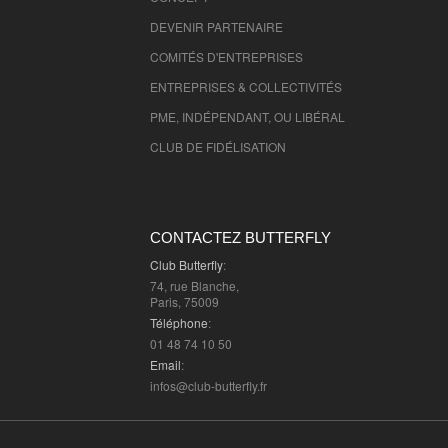
Territoire de Belfort
- 90000 , (fr)
DEVENIR PARTENAIRE
Essonne
- 91000 , (fr)
Hauts de Seine
- 92000 , (fr)
COMITÉS D'
ENTREPRISES
Seine St Denis
- 93000 , (fr)
ENTREPRISES & COLLECTIVITÉS
Val de Marne
- 94000 , (fr)
PME, INDÉPENDANT, OU LIBÉRAL
Val D'Oise
- 95000 , (fr)
CLUB DE FIDÉLISATION
CONTACTEZ BUTTERFLY
Club Butterfly
:
74, rue Blanche,
Paris, 75009
Téléphone
:
01 48 74 10 50
Email
:
infos@club-butterfly.fr