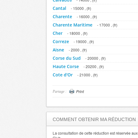
Cantal
- 15000 , (fr)
Charente
- 16000 , (fr)
Charente Maritime
- 17000 , (fr)
Cher
- 18000 , (fr)
Correze
- 19000 , (fr)
Aisne
- 2000 , (fr)
Corse du Sud
- 20000 , (fr)
Haute Corse
- 20200 , (fr)
Cote d'Or
- 21000 , (fr)
Cotes d'Armor
- 22000 , (fr)
Creuse
- 23000 , (fr)
Print
Partage :
Dordogne
- 24000 , (fr)
Doubs
- 25000 , (fr)
Drome
- 26000 , (fr)
COMMENT OBTENIR MA RÉDUCTION
Eure
- 27000 , (fr)
Eure et Loir
La consultation de cette réduction est réservée a
- 28000 , (fr)
Club.