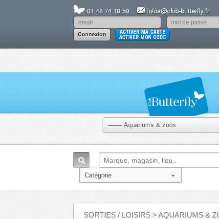
01 48 74 10 50
infos@club-butterfly.fr
SORTIES / LOISIRS
> AQUARIUMS & 