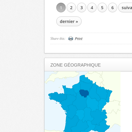
1
2
3
4
5
6
suiva
PAGES
dernier »
Print
Share this:
ZONE GÉOGRAPHIQUE