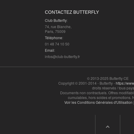
CONTACTEZ BUTTERFLY
Club Butterfly
:
74, rue Blanche,
Paris, 75009
Téléphone
:
01 48 74 10 50
Email
:
infos@club-butterfly.fr
© 2013-2025 Butterfly CE
Copyright © 2001-2014 - Butterfly -
https://www.
droits réservés / tous pays
Documents non contractuels. Offres modifiabl
cumulables, hors soldes et promotions. N
Voir les Conditions Générales d'Utilisation