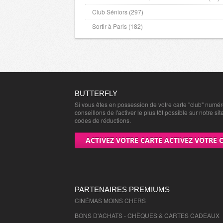
Club Séniors (297)
Sortir à Paris (182)
BUTTERFLY
Si vous êtes en possession de votre carte "club" numé
conseillons de l'activer le plus tôt possible sur notre sit
codes de réductions.
ACTIVEZ VOTRE CARTE ACTIVEZ VOTRE 
PARTENAIRES PREMIUMS
CINÉMAS MOINS CHERS
BONS D'ACHATS - CHÈQUES & CARTES CADEAUX