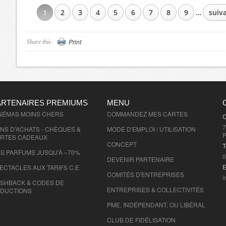
1
2
3
4
5
6
7
8
9
…
suiva
PAGES
Print
Share this:
ARTENAIRES PREMIUMS
MENU
NÉMAS MOINS CHERS
COMMANDEZ MES CARTES
C
7
NS D'ACHATS - CHÈQUES &
MODE D'EMPLOI / UTILISATION
P
RTES CADEAUX
CONCEPT
T
S PARFUMS JUSQU'À –70%
0
DEVENIR PARTENAIRE
E
ECTACLES AUX TARIFS C.E
COMITÉS D'
ENTREPRISES
i
SHBACK & CODES DE
ENTREPRISES & COLLECTIVITÉS
DUCTIONS
PME, INDÉPENDANT, OU LIBÉRAL
CLUB DE FIDÉLISATION