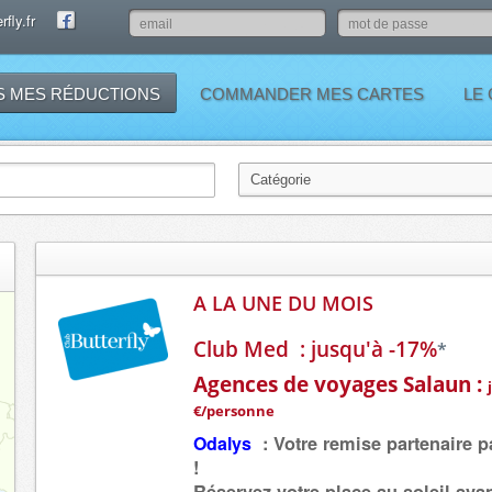
fly.fr
S MES RÉDUCTIONS
COMMANDER MES CARTES
LE
A LA UNE DU MOIS
Club Med : jusqu'à -17%
*
Agences de voyages Salaun :
€/personne
Odalys
:
Votre remise partenaire 
!
Réservez votre place au soleil
avan