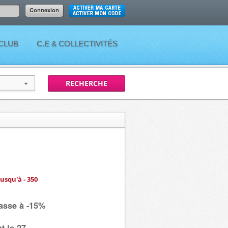
 CLUB
C.E & COLLECTIVITÉS
jusqu'à - 350
passe à -15%
t le 27