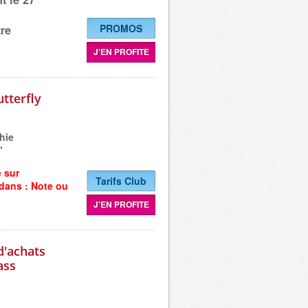
PROMOS
re
J'EN PROFITE
tterfly
hie
"
e sur
Tarifs Club
 dans :
Note ou
J'EN PROFITE
d'achats
ass