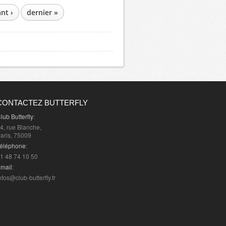
nt ›
dernier »
CONTACTEZ BUTTERFLY
lub Butterfly
:
4, rue Blanche,
aris, 75009
éléphone
:
1 48 74 10 50
mail
:
nfos@club-butterfly.fr