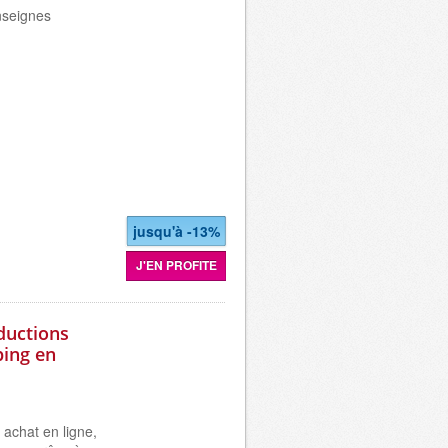
enseignes
jusqu'à -13%
J'EN PROFITE
éductions
ping en
 achat en ligne,