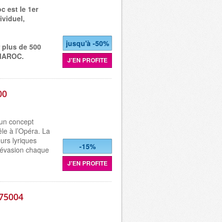
c est le 1er
ividuel,
jusqu'à -50%
 plus de 500
u MAROC.
J'EN PROFITE
00
 un concept
le à l’Opéra. La
eurs lyriques
-15%
’évasion chaque
J'EN PROFITE
 75004