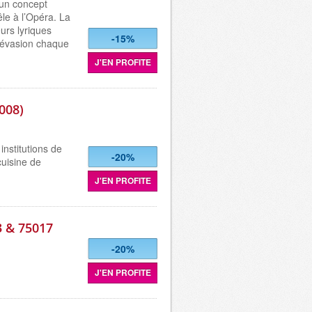
 un concept
le à l’Opéra. La
eurs lyriques
-15%
’évasion chaque
J'EN PROFITE
008)
institutions de
-20%
cuisine de
J'EN PROFITE
3 & 75017
-20%
J'EN PROFITE