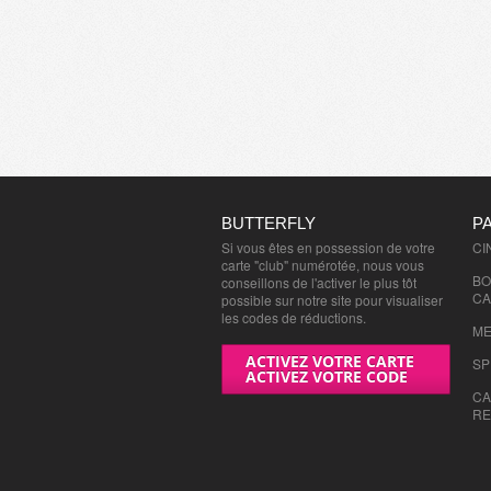
BUTTERFLY
P
Si vous êtes en possession de votre
CI
carte "club" numérotée, nous vous
BO
conseillons de l'activer le plus tôt
CA
possible sur notre site pour visualiser
les codes de réductions.
ME
ACTIVEZ VOTRE CARTE
SP
ACTIVEZ VOTRE CODE
CA
RE