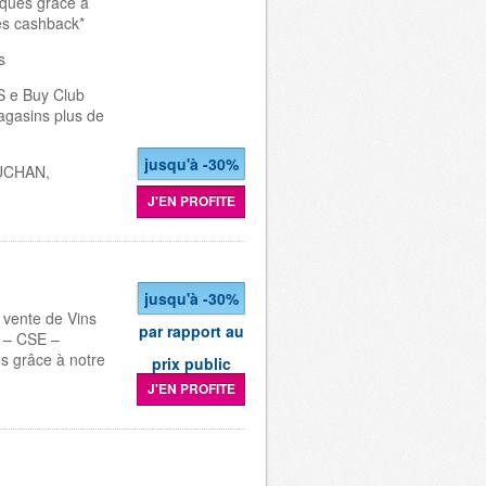
rques grâce à
es cashback*
s
e Buy Club
agasins plus de
jusqu'à -30%
UCHAN,
J'EN PROFITE
jusqu'à -30%
 vente de Vins
par rapport au
 – CSE –
es grâce à notre
prix public
J'EN PROFITE