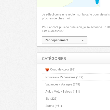
Manche
- 50000 , (fr)
Marne
- 51000 , (fr)
Je sélectionne une région sur la carte pour visualis
Haute Marne
proches de chez moi.
- 52000 , (fr)
Mayenne
- 53000 , (fr)
Pour encore plus de précision, je sélectionne un 
liste ci-dessous :
Meurthe et Moselle
- 54000 , (fr)
Meuse
- 55000 , (fr)
Morbihan
- 56000 , (fr)
Moselle
- 57000 , (fr)
Nievre
- 58000 , (fr)
CATÉGORIES
Nord
- 59000 , (fr)
Coup de cœur (98)
Alpes Maritimes
- 6000 , (fr)
Nouveaux Partenaires (189)
Oise
- 60000 , (fr)
Vacances / Voyages (749)
Orne
- 61000 , (fr)
Pas de Calais
Auto / Moto / Bateau (181)
- 62000 , (fr)
Puy de Dome
- 63000 , (fr)
Ski (226)
Pyrenees Atlantiques
- 64000 , (fr)
Sports (461)