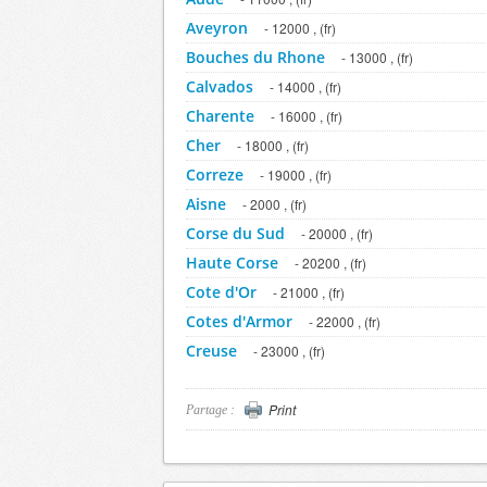
Aveyron
- 12000 , (fr)
Bouches du Rhone
- 13000 , (fr)
Calvados
- 14000 , (fr)
Charente
- 16000 , (fr)
Cher
- 18000 , (fr)
Correze
- 19000 , (fr)
Aisne
- 2000 , (fr)
Corse du Sud
- 20000 , (fr)
Haute Corse
- 20200 , (fr)
Cote d'Or
- 21000 , (fr)
Cotes d'Armor
- 22000 , (fr)
Creuse
- 23000 , (fr)
Dordogne
- 24000 , (fr)
Doubs
- 25000 , (fr)
Print
Partage :
Drome
- 26000 , (fr)
Eure
- 27000 , (fr)