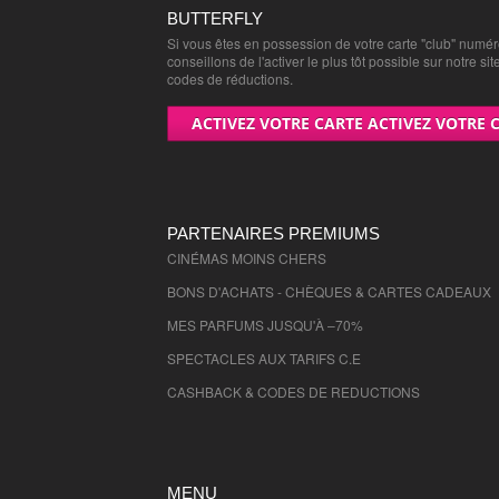
Vaucluse
- 84000 , (fr)
BUTTERFLY
Si vous êtes en possession de votre carte "club" numé
Vendee
- 85000 , (fr)
conseillons de l'activer le plus tôt possible sur notre sit
Vienne
- 86000 , (fr)
codes de réductions.
Haute Vienne
- 87000 , (fr)
ACTIVEZ VOTRE CARTE ACTIVEZ VOTRE 
Vosges
- 88000 , (fr)
Yonne
- 89000 , (fr)
Ariege
- 9000 , (fr)
Territoire de Belfort
- 90000 , (fr)
PARTENAIRES PREMIUMS
Essonne
CINÉMAS MOINS CHERS
- 91000 , (fr)
Hauts de Seine
- 92000 , (fr)
BONS D'ACHATS - CHÈQUES & CARTES CADEAUX
Seine St Denis
- 93000 , (fr)
MES PARFUMS JUSQU'À –70%
Val de Marne
- 94000 , (fr)
SPECTACLES AUX TARIFS C.E
Val D'Oise
- 95000 , (fr)
CASHBACK & CODES DE REDUCTIONS
MENU