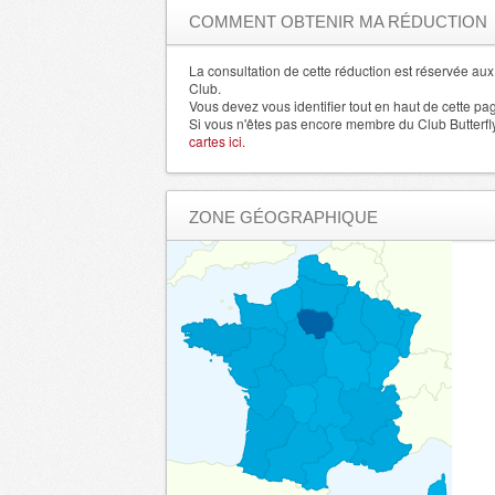
Allier
- 3000 , (fr)
COMMENT OBTENIR MA RÉDUCTION
Gard
- 30000 , (fr)
Indre
La consultation de cette réduction est réservée a
- 36000 , (fr)
Club.
Indre et Loire
- 37000 , (fr)
Vous devez vous identifier tout en haut de cette pa
Si vous n'êtes pas encore membre du Club Butterfl
Isere
- 38000 , (fr)
cartes ici.
Jura
- 39000 , (fr)
Alpes de Haute Provence
- 4000 , (fr)
ZONE GÉOGRAPHIQUE
Landes
- 40000 , (fr)
Loir et Cher
- 41000 , (fr)
Loire
- 42000 , (fr)
Haute Loire
- 43000 , (fr)
LoireAtlantique
- 44000 , (fr)
Loiret
- 45000 , (fr)
Lot
- 46000 , (fr)
Lot et Garonne
- 47000 , (fr)
Lozere
- 48000 , (fr)
Hautes Alpes
- 5000 , (fr)