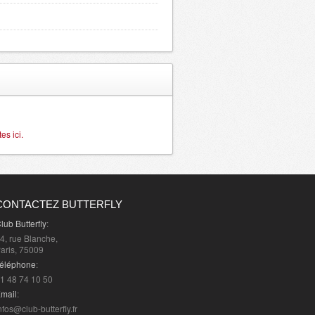
s ici.
CONTACTEZ BUTTERFLY
lub Butterfly
:
4, rue Blanche,
aris, 75009
éléphone
:
1 48 74 10 50
mail
:
nfos@club-butterfly.fr