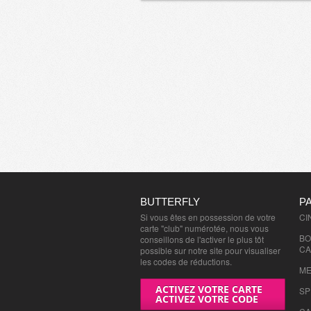
BUTTERFLY
P
Si vous êtes en possession de votre
CI
carte "club" numérotée, nous vous
BO
conseillons de l'activer le plus tôt
CA
possible sur notre site pour visualiser
les codes de réductions.
ME
ACTIVEZ VOTRE CARTE
SP
ACTIVEZ VOTRE CODE