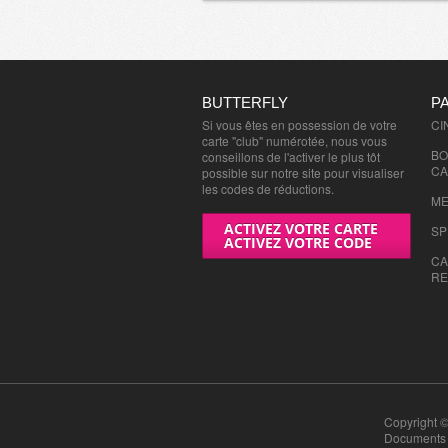
BUTTERFLY
P
Si vous êtes en possession de votre
CI
carte "club" numérotée, nous vous
BO
conseillons de l'activer le plus tôt
CA
possible sur notre site pour visualiser
les codes de réductions.
ME
ACTIVEZ VOTRE CARTE
SP
ACTIVEZ VOTRE CODE
CA
RE
Copyright ©
Documents n