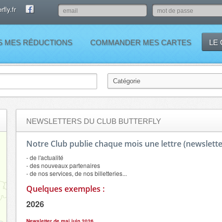
fly.fr
S MES RÉDUCTIONS
COMMANDER MES CARTES
LE
NEWSLETTERS DU CLUB BUTTERFLY
Notre Club publie chaque mois une lettre (newslette
- de l'actualité
- des nouveaux partenaires
- de nos services, de nos billetteries...
Quelques exemples :
2026
Newsletter de mai juin 202
6