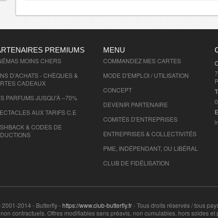
ARTENAIRES PREMIUMS
MENU
NÉMAS MOINS CHERS
COMMANDEZ MES CARTES
C
7
NS D'ACHATS - CHÈQUES &
MODE D'EMPLOI / UTILISATION
P
RTES CADEAUX
CONCEPT
T
S PARFUMS JUSQU'À –70%
0
DEVENIR PARTENAIRE
E
ECTACLES AUX TARIFS C.E
COMITÉS D'
ENTREPRISES
i
SHBACK & CODES DE
ENTREPRISES & COLLECTIVITÉS
DUCTIONS
PME, INDÉPENDANT, OU LIBÉRAL
CLUB DE FIDÉLISATION
 2001-2014 - Butterfly -
https://www.club-butterfly.fr
- Tous droits réservés / tous pay
on contractuels. Offres modifiables sans préavis, non cumulables, hors soldes et 