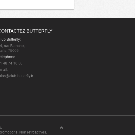
CONTACTEZ BUTTERFLY
lub Butterfly
:
4, rue Blanche,
aris, 75009
éléphone
:
1 48 74 10 50
mail
:
nfos@club-butterfly.fr
s.
promotions. Non rétroactives.