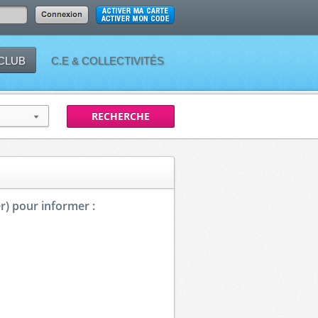
 CLUB
C.E & COLLECTIVITÉS
r) pour informer :