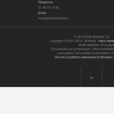
Téléphone
:
01 48 74 10 50
Email
:
infos@club-butterfly.fr
© 2013-2025 Butterfly CE
Copyright © 2001-2014 - Butterfly -
https://www.
droits réservés / tous pays
Documents non contractuels. Offres modifiabl
cumulables, hors soldes et promotions. N
Voir les Conditions Générales d'Utilisation