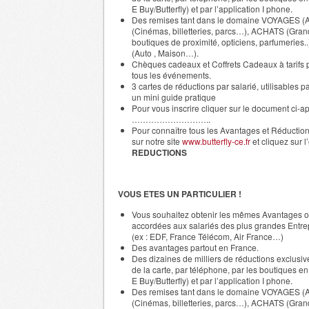
E Buy/Butterfly) et par l’application I phone.
Des remises tant dans le domaine VOYAGES (
(Cinémas, billetteries, parcs…), ACHATS (Grand
boutiques de proximité, opticiens, parfumeries
(Auto , Maison…).
Chèques cadeaux et Coffrets Cadeaux à tarifs p
tous les événements.
3 cartes de réductions par salarié, utilisables pa
un mini guide pratique
Pour vous inscrire cliquer sur le document ci-a
………………………..
Pour connaître tous les Avantages et Réduction
sur notre site
www.butterfly-ce.fr
et cliquez sur l
REDUCTIONS
VOUS ETES UN PARTICULIER !
Vous souhaitez obtenir les mêmes Avantages 
accordées aux salariés des plus grandes Entre
(ex : EDF, France Télécom, Air France…)
Des avantages partout en France.
Des dizaines de milliers de réductions exclusiv
de la carte, par téléphone, par les boutiques en 
E Buy/Butterfly) et par l’application I phone.
Des remises tant dans le domaine VOYAGES (
(Cinémas, billetteries, parcs…), ACHATS (Grand