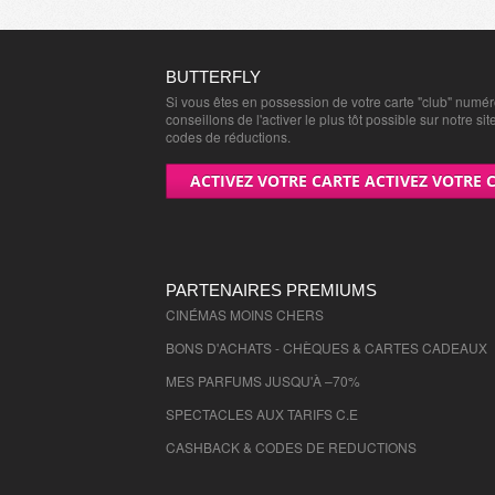
BUTTERFLY
Si vous êtes en possession de votre carte "club" numé
conseillons de l'activer le plus tôt possible sur notre sit
codes de réductions.
ACTIVEZ VOTRE CARTE ACTIVEZ VOTRE 
PARTENAIRES PREMIUMS
CINÉMAS MOINS CHERS
BONS D'ACHATS - CHÈQUES & CARTES CADEAUX
MES PARFUMS JUSQU'À –70%
SPECTACLES AUX TARIFS C.E
CASHBACK & CODES DE REDUCTIONS