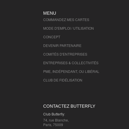
Seine St Denis
- 93000 , (fr)
MENU
Val de Marne
- 94000 , (fr)
COMMANDEZ MES CARTES
Val D'Oise
- 95000 , (fr)
MODE D'EMPLOI / UTILISATION
CONCEPT
DEVENIR PARTENAIRE
COMITÉS D'
ENTREPRISES
ENTREPRISES & COLLECTIVITÉS
PME, INDÉPENDANT, OU LIBÉRAL
CLUB DE FIDÉLISATION
CONTACTEZ BUTTERFLY
Club Butterfly
:
74, rue Blanche,
Paris, 75009