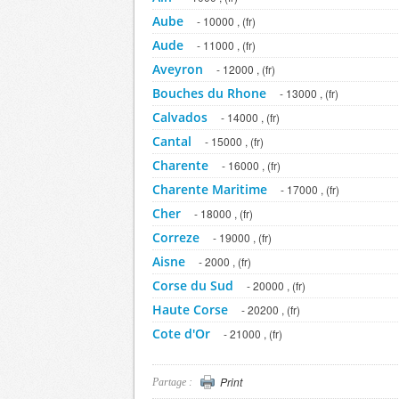
Aube
- 10000 , (fr)
Aude
- 11000 , (fr)
Aveyron
- 12000 , (fr)
Bouches du Rhone
- 13000 , (fr)
Calvados
- 14000 , (fr)
Cantal
- 15000 , (fr)
Charente
- 16000 , (fr)
Charente Maritime
- 17000 , (fr)
Cher
- 18000 , (fr)
Correze
- 19000 , (fr)
Aisne
- 2000 , (fr)
Corse du Sud
- 20000 , (fr)
Haute Corse
- 20200 , (fr)
Cote d'Or
- 21000 , (fr)
Cotes d'Armor
- 22000 , (fr)
Creuse
- 23000 , (fr)
Print
Partage :