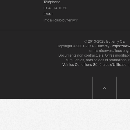
Téléphone
:
01 48 74 10 50
Email
:
infos@club-butterfly.fr
© 2013-2025 Butterfly CE
Copyright © 2001-2014 - Butterfly -
https://www.
droits réservés / tous pays
Documents non contractuels. Offres modifiabl
cumulables, hors soldes et promotions. N
Voir les Conditions Générales d'Utilisation