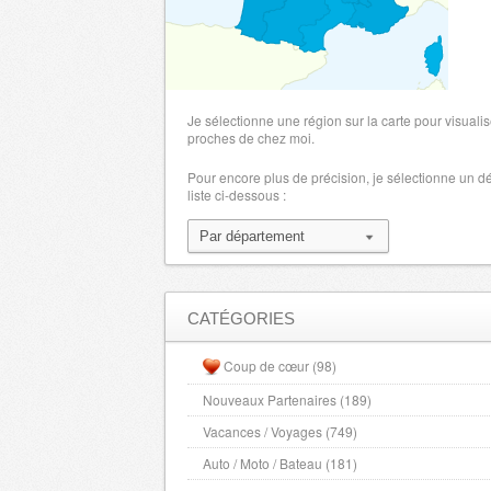
Lot et Garonne
- 47000 , (fr)
Lozere
- 48000 , (fr)
Maine et Loire
- 49000 , (fr)
Hautes Alpes
- 5000 , (fr)
Je sélectionne une région sur la carte pour visualis
Manche
proches de chez moi.
- 50000 , (fr)
Marne
- 51000 , (fr)
Pour encore plus de précision, je sélectionne un 
liste ci-dessous :
Haute Marne
- 52000 , (fr)
Mayenne
- 53000 , (fr)
Meurthe et Moselle
- 54000 , (fr)
Meuse
- 55000 , (fr)
Morbihan
- 56000 , (fr)
CATÉGORIES
Moselle
- 57000 , (fr)
Coup de cœur (98)
Nievre
- 58000 , (fr)
Nouveaux Partenaires (189)
Nord
- 59000 , (fr)
Vacances / Voyages (749)
Alpes Maritimes
- 6000 , (fr)
Oise
Auto / Moto / Bateau (181)
- 60000 , (fr)