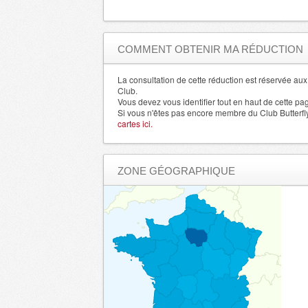
Eure et Loir
- 28000 , (fr)
Finistere
- 29000 , (fr)
Allier
- 3000 , (fr)
COMMENT OBTENIR MA RÉDUCTION
Gard
- 30000 , (fr)
Haute Garonne
La consultation de cette réduction est réservée a
- 31000 , (fr)
Club.
Gers
- 32000 , (fr)
Vous devez vous identifier tout en haut de cette pa
Si vous n'êtes pas encore membre du Club Butterfl
Gironde
- 33000 , (fr)
cartes ici.
Herault
- 34000 , (fr)
Ille et Vilaine
- 35000 , (fr)
ZONE GÉOGRAPHIQUE
Indre
- 36000 , (fr)
Indre et Loire
- 37000 , (fr)
Isere
- 38000 , (fr)
Jura
- 39000 , (fr)
Alpes de Haute Provence
- 4000 , (fr)
Landes
- 40000 , (fr)
Loiret
- 45000 , (fr)
Lot
- 46000 , (fr)