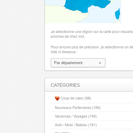
Maine et Loire
- 49000 , (fr)
Hautes Alpes
- 5000 , (fr)
Manche
- 50000 , (fr)
Marne
- 51000 , (fr)
Je sélectionne une région sur la carte pour visualis
Haute Marne
proches de chez moi.
- 52000 , (fr)
Mayenne
- 53000 , (fr)
Pour encore plus de précision, je sélectionne un 
liste ci-dessous :
Meurthe et Moselle
- 54000 , (fr)
Meuse
- 55000 , (fr)
Morbihan
- 56000 , (fr)
Moselle
- 57000 , (fr)
Nievre
- 58000 , (fr)
CATÉGORIES
Nord
- 59000 , (fr)
Coup de cœur (98)
Alpes Maritimes
- 6000 , (fr)
Nouveaux Partenaires (189)
Oise
- 60000 , (fr)
Vacances / Voyages (749)
Orne
- 61000 , (fr)
Pas de Calais
Auto / Moto / Bateau (181)
- 62000 , (fr)
Puy de Dome
- 63000 , (fr)