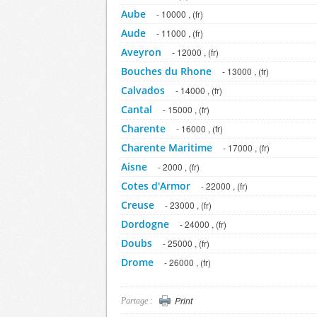
Aube
- 10000 , (fr)
Aude
- 11000 , (fr)
Aveyron
- 12000 , (fr)
Bouches du Rhone
- 13000 , (fr)
Calvados
- 14000 , (fr)
Cantal
- 15000 , (fr)
Charente
- 16000 , (fr)
Charente Maritime
- 17000 , (fr)
Aisne
- 2000 , (fr)
Cotes d'Armor
- 22000 , (fr)
Creuse
- 23000 , (fr)
Dordogne
- 24000 , (fr)
Doubs
- 25000 , (fr)
Drome
- 26000 , (fr)
Eure
- 27000 , (fr)
Eure et Loir
Print
- 28000 , (fr)
Partage :