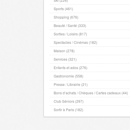
Ski (226)
Pyrenees Atlantiques
- 64000 , (fr)
Sports (461)
Hautes Pyrenees
- 65000 , (fr)
Shopping (676)
Pyrenees Orientales
- 66000 , (fr)
Beauté / Santé (333)
Bas Rhin
- 67000 , (fr)
Sorties / Loisirs (817)
Haut Rhin
- 68000 , (fr)
Spectacles / Cinémas (182)
Rhone
- 69000 , (fr)
Maison (278)
Ardeche
- 7000 , (fr)
Services (321)
Haute Saone
- 70000 , (fr)
Enfants et ados (276)
Saone et Loire
- 71000 , (fr)
Gastronomie (558)
Sarthe
- 72000 , (fr)
Presse / Librairie (21)
Savoie
- 73000 , (fr)
Bons d’achats / Chèques / Cartes cadeaux (44)
Haute Savoie
- 74000 , (fr)
Club Séniors (297)
Paris
- 75000 , (fr)
Seine Maritime
- 76000 , (fr)
Sortir à Paris (182)
Seine et Marne
- 77000 , (fr)
Yvelines
- 78000 , (fr)