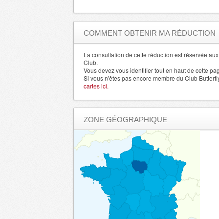
Finistere
- 29000 , (fr)
Allier
- 3000 , (fr)
Gard
- 30000 , (fr)
COMMENT OBTENIR MA RÉDUCTION
Haute Garonne
- 31000 , (fr)
Gers
La consultation de cette réduction est réservée a
- 32000 , (fr)
Club.
Indre et Loire
- 37000 , (fr)
Vous devez vous identifier tout en haut de cette pa
Si vous n'êtes pas encore membre du Club Butterfl
Isere
- 38000 , (fr)
cartes ici.
Jura
- 39000 , (fr)
Alpes de Haute Provence
- 4000 , (fr)
ZONE GÉOGRAPHIQUE
Landes
- 40000 , (fr)
Loir et Cher
- 41000 , (fr)
Loire
- 42000 , (fr)
Haute Loire
- 43000 , (fr)
LoireAtlantique
- 44000 , (fr)
Loiret
- 45000 , (fr)
Lot
- 46000 , (fr)
Lot et Garonne
- 47000 , (fr)