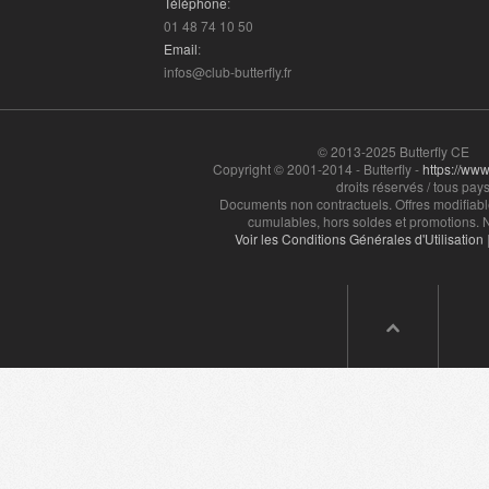
Téléphone
:
01 48 74 10 50
Email
:
infos@club-butterfly.fr
© 2013-2025 Butterfly CE
Copyright © 2001-2014 - Butterfly -
https://www.
droits réservés / tous pays
Documents non contractuels. Offres modifiabl
cumulables, hors soldes et promotions. N
Voir les Conditions Générales d'Utilisation