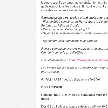
tournois sportifs ou tout simplement farniente… il y
goûts et pour tous les budgets. En famille ou entre 
vivre des vacances inoubliables !
Campings.com c'est le plus grand choix pour vo
- Plus de 2000 campings en France (dont la Corse
Portugal, en Italie, en Croatie
- Du camping familial au camping 5*
- Séjours à la semaine ou en court-séjour/week-en
- De nombreuses promotions toute l'année
Remise cumulable avec les promotions en cours et 
l'année (y compris en Juillet/Août)
Infos et réservation :
https://www.campings.com/ce/
La Formule Coup par Coup > Réservez mon séjour >
mot de passe
01 76 21 13 85 (lundi au dimanche 10h-20h)
BON A SAVOIR :
Remise BUTTERFLY de 7% cumulable avec les 
cours
Des Offres Spéciales basse saison à partir de 99 