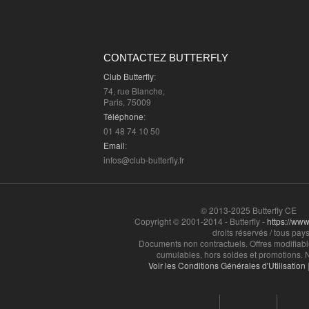
CONTACTEZ BUTTERFLY
Club Butterfly
:
74, rue Blanche,
Paris, 75009
Téléphone
:
01 48 74 10 50
Email
:
infos@club-butterfly.fr
© 2013-2025 Butterfly CE
Copyright © 2001-2014 - Butterfly -
https://www.
droits réservés / tous pays
Documents non contractuels. Offres modifiabl
cumulables, hors soldes et promotions. N
Voir les Conditions Générales d'Utilisation