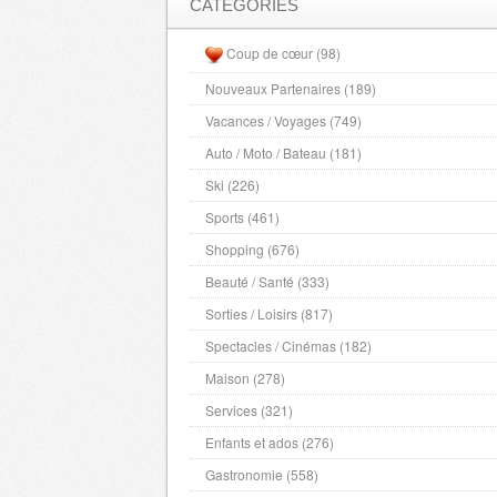
Nievre
- 58000 , (fr)
CATÉGORIES
Nord
- 59000 , (fr)
Coup de cœur (98)
Alpes Maritimes
- 6000 , (fr)
Nouveaux Partenaires (189)
Oise
- 60000 , (fr)
Vacances / Voyages (749)
Orne
- 61000 , (fr)
Pas de Calais
Auto / Moto / Bateau (181)
- 62000 , (fr)
Pyrenees Atlantiques
- 64000 , (fr)
Ski (226)
Hautes Pyrenees
- 65000 , (fr)
Sports (461)
Pyrenees Orientales
- 66000 , (fr)
Shopping (676)
Bas Rhin
- 67000 , (fr)
Beauté / Santé (333)
Haut Rhin
- 68000 , (fr)
Sorties / Loisirs (817)
Rhone
- 69000 , (fr)
Spectacles / Cinémas (182)
Ardeche
- 7000 , (fr)
Maison (278)
Haute Saone
- 70000 , (fr)
Services (321)
Saone et Loire
- 71000 , (fr)
Enfants et ados (276)
Sarthe
- 72000 , (fr)
Gastronomie (558)
Savoie
- 73000 , (fr)