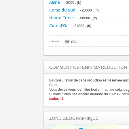
Aisne
- 2000 , (fr)
Corse du Sud
- 20000 , (fr)
Haute Corse
- 20200 , (fr)
Cote d'Or
- 21000 , (fr)
Cotes d'Armor
- 22000 , (fr)
Creuse
- 23000 , (fr)
Print
Partage :
Dordogne
- 24000 , (fr)
Doubs
- 25000 , (fr)
Drome
- 26000 , (fr)
COMMENT OBTENIR MA RÉDUCTION
Eure et Loir
- 28000 , (fr)
Allier
La consultation de cette réduction est réservée a
- 3000 , (fr)
Club.
Gironde
- 33000 , (fr)
Vous devez vous identifier tout en haut de cette pa
Si vous n'êtes pas encore membre du Club Butterfl
Herault
- 34000 , (fr)
cartes ici.
Ille et Vilaine
- 35000 , (fr)
Indre
- 36000 , (fr)
ZONE GÉOGRAPHIQUE
Indre et Loire
- 37000 , (fr)
Isere
- 38000 , (fr)