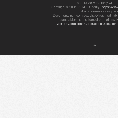
© 2013-2025 Butterfly CE
Copyright © 2001-2014 - Butterfly -
https://www.
droits réservés / tous pays
Documents non contractuels. Offres modifiabl
cumulables, hors soldes et promotions. N
Voir les Conditions Générales d'Utilisation