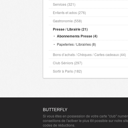
Services (321)
Enfants et ados (276)
Gastronomie (558)
Presse / Librairie (21)
Abonnements Presse (4)
Papeteries / Librairies (8)
Bons d’achats / Chèques / Cartes cadeaux (44)
Club Séniors (297)
Sortir à Paris (182)
BUTTERFLY
Si vous êtes en possession de votre carte "club" numé
conseillons de l'activer le plus tôt possible sur notre sit
codes de réductions.