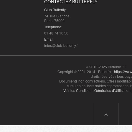
CONTACTEZ BUTTERFLY
Club Butterfly
:
74, rue Blanche,
Paris, 75009
Téléphone
:
01 48 74 10 50
Email
:
infos@club-butterfly.fr
© 2013-2025 Butterfly CE
Copyright © 2001-2014 - Butterfly -
https://www.
droits réservés / tous pays
Documents non contractuels. Offres modifiabl
cumulables, hors soldes et promotions. N
Voir les Conditions Générales d'Utilisation