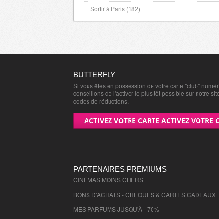
Sortir à Paris (182)
BUTTERFLY
Si vous êtes en possession de votre carte "club" numé
conseillons de l'activer le plus tôt possible sur notre sit
codes de réductions.
ACTIVEZ VOTRE CARTE ACTIVEZ VOTRE 
PARTENAIRES PREMIUMS
CINÉMAS MOINS CHERS
BONS D'ACHATS - CHÈQUES & CARTES CADEAUX
MES PARFUMS JUSQU'À –70%