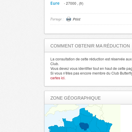
Eure
- 27000 , (fr)
Eure et Loir
- 28000 , (fr)
Finistere
- 29000 , (fr)
Print
Partage :
Allier
- 3000 , (fr)
Haute Garonne
- 31000 , (fr)
Gers
- 32000 , (fr)
COMMENT OBTENIR MA RÉDUCTION
Indre
- 36000 , (fr)
Isere
La consultation de cette réduction est réservée a
- 38000 , (fr)
Club.
Alpes de Haute Provence
- 4000 , (fr)
Vous devez vous identifier tout en haut de cette pa
Si vous n'êtes pas encore membre du Club Butterfl
Loir et Cher
- 41000 , (fr)
cartes ici.
Loire
- 42000 , (fr)
Haute Loire
- 43000 , (fr)
ZONE GÉOGRAPHIQUE
Lot
- 46000 , (fr)
Lot et Garonne
- 47000 , (fr)
Lozere
- 48000 , (fr)
Maine et Loire
- 49000 , (fr)
Manche
- 50000 , (fr)