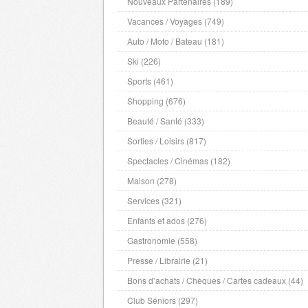
Nouveaux Partenaires (189)
Tarn et Garonne
- 82000 , (fr)
Vacances / Voyages (749)
Var
- 83000 , (fr)
Yonne
Auto / Moto / Bateau (181)
- 89000 , (fr)
Ariege
- 9000 , (fr)
Ski (226)
Territoire de Belfort
- 90000 , (fr)
Sports (461)
Seine St Denis
- 93000 , (fr)
Shopping (676)
Val de Marne
- 94000 , (fr)
Beauté / Santé (333)
Sorties / Loisirs (817)
Spectacles / Cinémas (182)
Maison (278)
Services (321)
Enfants et ados (276)
Gastronomie (558)
Presse / Librairie (21)
Bons d’achats / Chèques / Cartes cadeaux (44)
Club Séniors (297)