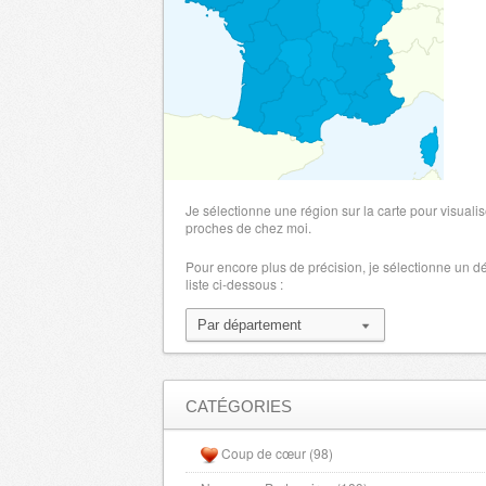
Marne
- 51000 , (fr)
Haute Marne
- 52000 , (fr)
Meurthe et Moselle
- 54000 , (fr)
Morbihan
- 56000 , (fr)
Nievre
- 58000 , (fr)
Orne
- 61000 , (fr)
Pyrenees Orientales
- 66000 , (fr)
Je sélectionne une région sur la carte pour visualis
Bas Rhin
proches de chez moi.
- 67000 , (fr)
Rhone
- 69000 , (fr)
Pour encore plus de précision, je sélectionne un 
liste ci-dessous :
Haute Saone
- 70000 , (fr)
Sarthe
- 72000 , (fr)
Savoie
- 73000 , (fr)
Haute Savoie
- 74000 , (fr)
Paris
- 75000 , (fr)
CATÉGORIES
Seine Maritime
- 76000 , (fr)
Coup de cœur (98)
Somme
- 80000 , (fr)