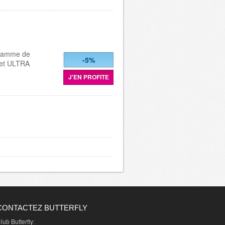
 gamme de
-5%
 et ULTRA
J'EN PROFITE
CONTACTEZ BUTTERFLY
lub Butterfly
: