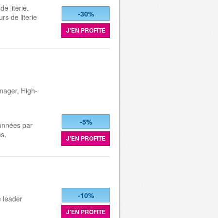
e literie.
-30%
rs de literie
J'EN PROFITE
nager, High-
-5%
ionnées par
s.
J'EN PROFITE
-10%
e leader
J'EN PROFITE