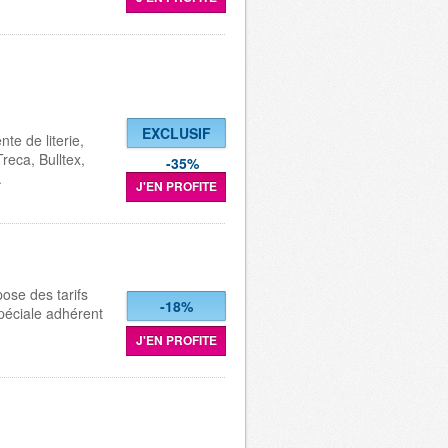
EXCLUSIF
nte de literie,
reca, Bulltex,
-35%
.
J'EN PROFITE
pose des tarifs
-18%
spéciale adhérent
J'EN PROFITE