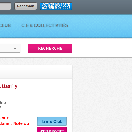
 CLUB
C.E & COLLECTIVITÉS
tterfly
hie
"
e sur
Tarifs Club
 dans :
Note ou
J'EN PROFITE