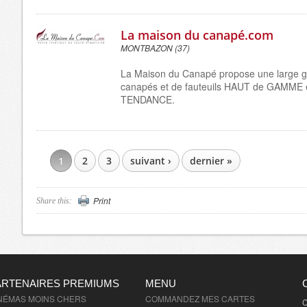
La maison du canapé.com
MONTBAZON (37)
La Maison du Canapé propose une large
canapés et de fauteuils HAUT de GAMME
TENDANCE.
1
2
3
suivant ›
dernier »
PAGES
Print
Share this:
ARTENAIRES PREMIUMS
MENU
NÉMAS MOINS CHERS
COMMANDEZ MES CARTES
C