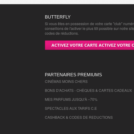
Yvelines
- 78000 , (fr)
Deux Sevres
- 79000 , (fr)
Ardennes
- 8000 , (fr)
BUTTERFLY
Si vous êtes en possession de votre carte "club" numé
Tarn
- 81000 , (fr)
conseillons de l'activer le plus tôt possible sur notre sit
Tarn et Garonne
- 82000 , (fr)
codes de réductions.
Var
- 83000 , (fr)
ACTIVEZ VOTRE CARTE ACTIVEZ VOTRE 
Vendee
- 85000 , (fr)
Vienne
- 86000 , (fr)
Haute Vienne
- 87000 , (fr)
Vosges
- 88000 , (fr)
PARTENAIRES PREMIUMS
Yonne
CINÉMAS MOINS CHERS
- 89000 , (fr)
Ariege
- 9000 , (fr)
BONS D'ACHATS - CHÈQUES & CARTES CADEAUX
Territoire de Belfort
- 90000 , (fr)
MES PARFUMS JUSQU'À –70%
Essonne
- 91000 , (fr)
SPECTACLES AUX TARIFS C.E
Hauts de Seine
- 92000 , (fr)
CASHBACK & CODES DE REDUCTIONS
Seine St Denis
- 93000 , (fr)
Val de Marne
- 94000 , (fr)