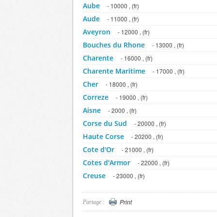
Aube
- 10000 , (fr)
Aude
- 11000 , (fr)
Aveyron
- 12000 , (fr)
Bouches du Rhone
- 13000 , (fr)
Charente
- 16000 , (fr)
Charente Maritime
- 17000 , (fr)
Cher
- 18000 , (fr)
Correze
- 19000 , (fr)
Aisne
- 2000 , (fr)
Corse du Sud
- 20000 , (fr)
Haute Corse
- 20200 , (fr)
Cote d'Or
- 21000 , (fr)
Cotes d'Armor
- 22000 , (fr)
Creuse
- 23000 , (fr)
Dordogne
- 24000 , (fr)
Doubs
- 25000 , (fr)
Print
Partage :
Allier
- 3000 , (fr)