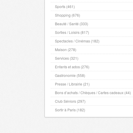
Puy de Dome
- 63000 , (fr)
Sports (461)
Pyrenees Atlantiques
- 64000 , (fr)
Shopping (676)
Hautes Pyrenees
- 65000 , (fr)
Beauté / Santé (333)
Pyrenees Orientales
- 66000 , (fr)
Sorties / Loisirs (817)
Bas Rhin
- 67000 , (fr)
Spectacles / Cinémas (182)
Haut Rhin
- 68000 , (fr)
Maison (278)
Rhone
- 69000 , (fr)
Services (321)
Ardeche
- 7000 , (fr)
Enfants et ados (276)
Haute Saone
- 70000 , (fr)
Gastronomie (558)
Saone et Loire
- 71000 , (fr)
Presse / Librairie (21)
Sarthe
- 72000 , (fr)
Bons d’achats / Chèques / Cartes cadeaux (44)
Savoie
- 73000 , (fr)
Club Séniors (297)
Haute Savoie
- 74000 , (fr)
Paris
- 75000 , (fr)
Sortir à Paris (182)
Seine Maritime
- 76000 , (fr)
Seine et Marne
- 77000 , (fr)