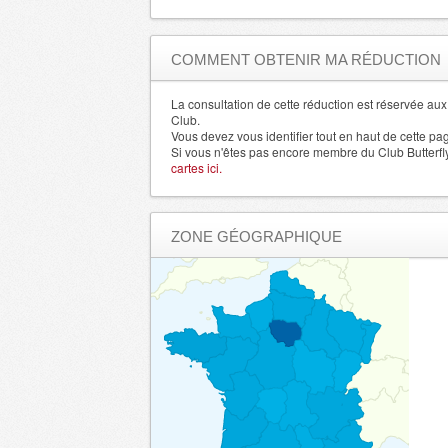
Gard
- 30000 , (fr)
Gers
- 32000 , (fr)
COMMENT OBTENIR MA RÉDUCTION
Gironde
- 33000 , (fr)
Herault
La consultation de cette réduction est réservée a
- 34000 , (fr)
Club.
Ille et Vilaine
- 35000 , (fr)
Vous devez vous identifier tout en haut de cette pa
Si vous n'êtes pas encore membre du Club Butterfl
Indre
- 36000 , (fr)
cartes ici.
Indre et Loire
- 37000 , (fr)
Isere
- 38000 , (fr)
ZONE GÉOGRAPHIQUE
Jura
- 39000 , (fr)
Alpes de Haute Provence
- 4000 , (fr)
Landes
- 40000 , (fr)
Loir et Cher
- 41000 , (fr)
Loire
- 42000 , (fr)
Haute Loire
- 43000 , (fr)
LoireAtlantique
- 44000 , (fr)
Loiret
- 45000 , (fr)