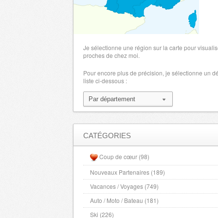
Lot
- 46000 , (fr)
Maine et Loire
- 49000 , (fr)
Hautes Alpes
- 5000 , (fr)
Manche
- 50000 , (fr)
Je sélectionne une région sur la carte pour visualis
Marne
proches de chez moi.
- 51000 , (fr)
Haute Marne
- 52000 , (fr)
Pour encore plus de précision, je sélectionne un 
liste ci-dessous :
Mayenne
- 53000 , (fr)
Meurthe et Moselle
- 54000 , (fr)
Meuse
- 55000 , (fr)
Morbihan
- 56000 , (fr)
Moselle
- 57000 , (fr)
CATÉGORIES
Nievre
- 58000 , (fr)
Coup de cœur (98)
Nord
- 59000 , (fr)
Nouveaux Partenaires (189)
Alpes Maritimes
- 6000 , (fr)
Vacances / Voyages (749)
Oise
- 60000 , (fr)
Orne
Auto / Moto / Bateau (181)
- 61000 , (fr)
Pas de Calais
- 62000 , (fr)
Ski (226)