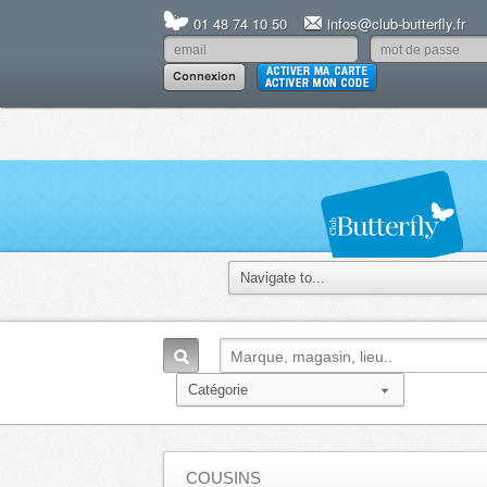
01 48 74 10 50
infos@club-butterfly.fr
COUSINS