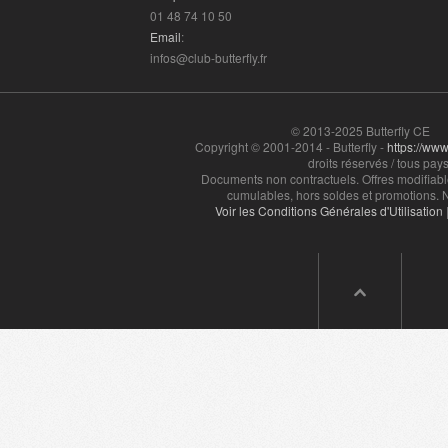
01 48 74 10 50
Email
:
infos@club-butterfly.fr
© 2013-2025 Butterfly CE
Copyright © 2001-2014 - Butterfly -
https://www.
droits réservés / tous pays
Documents non contractuels. Offres modifiabl
cumulables, hors soldes et promotions. N
Voir les Conditions Générales d'Utilisation