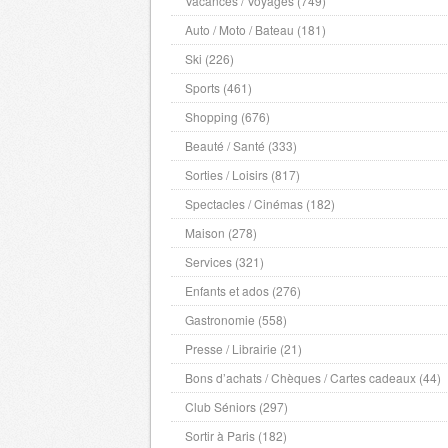
Vacances / Voyages (749)
Meurthe et Moselle
- 54000 , (fr)
Meuse
Auto / Moto / Bateau (181)
- 55000 , (fr)
Morbihan
- 56000 , (fr)
Ski (226)
Moselle
- 57000 , (fr)
Sports (461)
Nievre
- 58000 , (fr)
Shopping (676)
Nord
- 59000 , (fr)
Beauté / Santé (333)
Alpes Maritimes
- 6000 , (fr)
Sorties / Loisirs (817)
Oise
- 60000 , (fr)
Spectacles / Cinémas (182)
Orne
- 61000 , (fr)
Maison (278)
Pas de Calais
- 62000 , (fr)
Services (321)
Puy de Dome
- 63000 , (fr)
Enfants et ados (276)
Pyrenees Atlantiques
- 64000 , (fr)
Gastronomie (558)
Hautes Pyrenees
- 65000 , (fr)
Presse / Librairie (21)
Pyrenees Orientales
- 66000 , (fr)
Bons d’achats / Chèques / Cartes cadeaux (44)
Bas Rhin
- 67000 , (fr)
Club Séniors (297)
Haut Rhin
- 68000 , (fr)
Rhone
- 69000 , (fr)
Sortir à Paris (182)