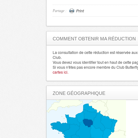
Cotes d'Armor
- 22000 , (fr)
Creuse
- 23000 , (fr)
Print
Partage :
Dordogne
- 24000 , (fr)
Doubs
- 25000 , (fr)
Drome
- 26000 , (fr)
COMMENT OBTENIR MA RÉDUCTION
Eure
- 27000 , (fr)
Eure et Loir
La consultation de cette réduction est réservée a
- 28000 , (fr)
Club.
Finistere
- 29000 , (fr)
Vous devez vous identifier tout en haut de cette pa
Si vous n'êtes pas encore membre du Club Butterfl
Allier
- 3000 , (fr)
cartes ici.
Gard
- 30000 , (fr)
Haute Garonne
- 31000 , (fr)
ZONE GÉOGRAPHIQUE
Herault
- 34000 , (fr)
Ille et Vilaine
- 35000 , (fr)
Indre
- 36000 , (fr)
Indre et Loire
- 37000 , (fr)
Isere
- 38000 , (fr)
Jura
- 39000 , (fr)