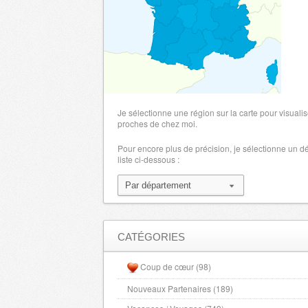
Alpes de Haute Provence
- 4000 , (fr)
Landes
- 40000 , (fr)
Loir et Cher
- 41000 , (fr)
Loire
- 42000 , (fr)
Haute Loire
- 43000 , (fr)
LoireAtlantique
- 44000 , (fr)
Je sélectionne une région sur la carte pour visualis
Loiret
proches de chez moi.
- 45000 , (fr)
Lot
- 46000 , (fr)
Pour encore plus de précision, je sélectionne un 
liste ci-dessous :
Lot et Garonne
- 47000 , (fr)
Lozere
- 48000 , (fr)
Maine et Loire
- 49000 , (fr)
Hautes Alpes
- 5000 , (fr)
Manche
- 50000 , (fr)
CATÉGORIES
Marne
- 51000 , (fr)
Coup de cœur (98)
Haute Marne
- 52000 , (fr)
Nouveaux Partenaires (189)
Mayenne
- 53000 , (fr)