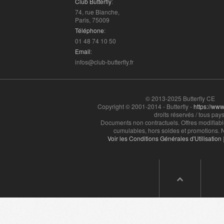
Club Butterfly
:
74, rue Blanche,
Paris, 75009
Téléphone
:
01 48 74 10 50
Email
:
infos@club-butterfly.fr
© 2013-2025 Butterfly CE
Copyright © 2001-2014 - Butterfly -
https://www.
droits réservés / tous pays
Documents non contractuels. Offres modifiabl
cumulables, hors soldes et promotions. N
Voir les Conditions Générales d'Utilisation