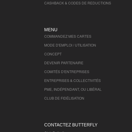
CASHBACK & CODES DE REDUCTIONS
Vendee
- 85000 , (fr)
Vienne
- 86000 , (fr)
Haute Vienne
- 87000 , (fr)
MENU
Vosges
- 88000 , (fr)
COMMANDEZ MES CARTES
Yonne
- 89000 , (fr)
MODE D'EMPLOI / UTILISATION
Ariege
- 9000 , (fr)
CONCEPT
Territoire de Belfort
- 90000 , (fr)
DEVENIR PARTENAIRE
Hauts de Seine
- 92000 , (fr)
Seine St Denis
- 93000 , (fr)
COMITÉS D'
ENTREPRISES
Val de Marne
- 94000 , (fr)
ENTREPRISES & COLLECTIVITÉS
Val D'Oise
- 95000 , (fr)
PME, INDÉPENDANT, OU LIBÉRAL
CLUB DE FIDÉLISATION
CONTACTEZ BUTTERFLY