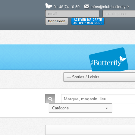
01 48 74 10 50
infos@club-butterfly.fr