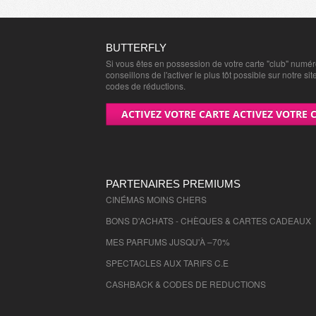
BUTTERFLY
Si vous êtes en possession de votre carte "club" numé
conseillons de l'activer le plus tôt possible sur notre sit
codes de réductions.
ACTIVEZ VOTRE CARTE ACTIVEZ VOTRE 
PARTENAIRES PREMIUMS
CINÉMAS MOINS CHERS
BONS D'ACHATS - CHÈQUES & CARTES CADEAUX
MES PARFUMS JUSQU'À –70%
SPECTACLES AUX TARIFS C.E
CASHBACK & CODES DE REDUCTIONS