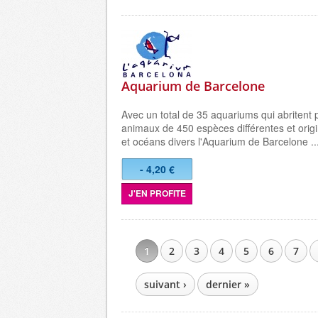
Aquarium de Barcelone
Avec un total de 35 aquariums qui abritent 
animaux de 450 espèces différentes et orig
et océans divers l'
Aquarium de Barcelone
..
- 4,20 €
J'EN PROFITE
1
2
3
4
5
6
7
PAGES
suivant ›
dernier »