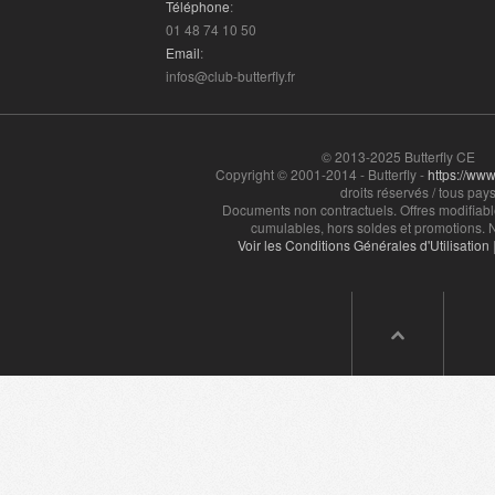
Téléphone
:
01 48 74 10 50
Email
:
infos@club-butterfly.fr
© 2013-2025 Butterfly CE
Copyright © 2001-2014 - Butterfly -
https://www.
droits réservés / tous pays
Documents non contractuels. Offres modifiabl
cumulables, hors soldes et promotions. N
Voir les Conditions Générales d'Utilisation