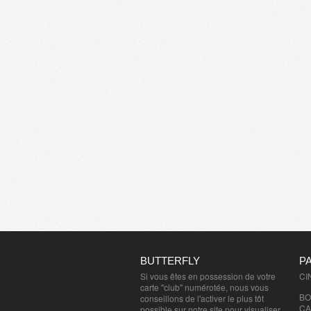
BUTTERFLY
P
Si vous êtes en possession de votre
CI
carte "club" numérotée, nous vous
BO
conseillons de l'activer le plus tôt
CA
possible sur notre site pour visualiser