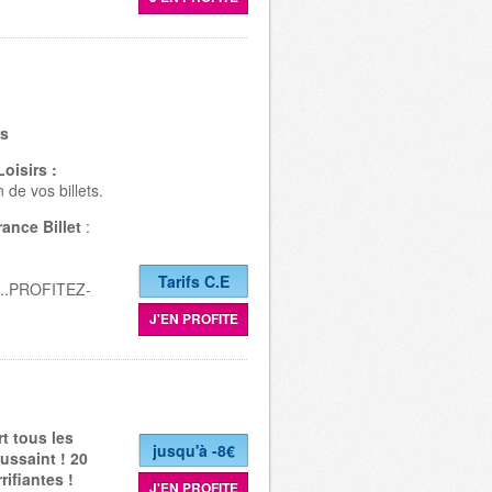
rs
Loisirs :
 de vos billets.
ance Billet
:
Tarifs C.E
i...PROFITEZ-
J'EN PROFITE
t tous les
jusqu'à -8€
ussaint ! 20
rifiantes !
J'EN PROFITE