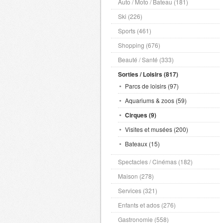
Auto / Moto / Bateau (181)
Ski (226)
Sports (461)
Shopping (676)
Beauté / Santé (333)
Sorties / Loisirs (817)
Parcs de loisirs (97)
Aquariums & zoos (59)
Cirques (9)
Visites et musées (200)
Bateaux (15)
Spectacles / Cinémas (182)
Maison (278)
Services (321)
Enfants et ados (276)
Gastronomie (558)