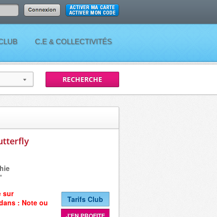
 CLUB
C.E & COLLECTIVITÉS
tterfly
hie
"
e sur
Tarifs Club
 dans :
Note ou
J'EN PROFITE