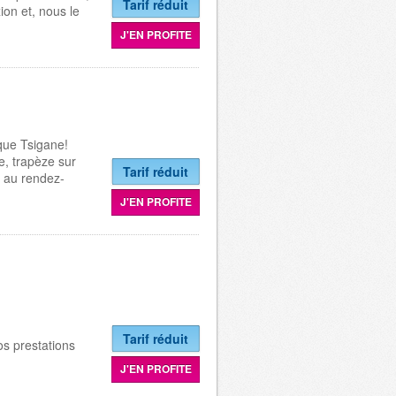
Tarif réduit
xion et, nous le
J'EN PROFITE
que Tsigane!
e, trapèze sur
Tarif réduit
 au rendez-
J'EN PROFITE
Tarif réduit
os prestations
J'EN PROFITE