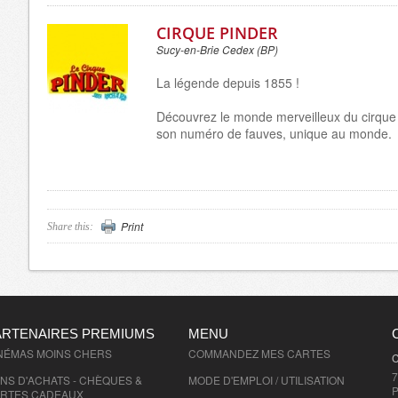
CIRQUE PINDER
Sucy-en-Brie Cedex (BP)
La légende depuis 1855 !
Découvrez le monde merveilleux du cirque
son numéro de fauves, unique au monde.
Print
Share this:
ARTENAIRES PREMIUMS
MENU
NÉMAS MOINS CHERS
COMMANDEZ MES CARTES
C
7
NS D'ACHATS - CHÈQUES &
MODE D'EMPLOI / UTILISATION
P
RTES CADEAUX