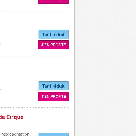
Tarif réduit
.
J'EN PROFITE
Tarif réduit
.
J'EN PROFITE
de Cirque
 représentation,