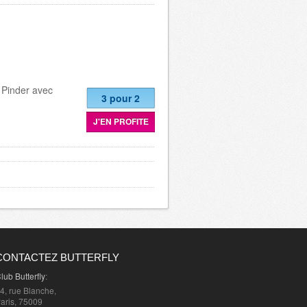
 Pinder avec
3 pour 2
J'EN PROFITE
CONTACTEZ BUTTERFLY
lub Butterfly
:
4, rue Blanche,
aris, 75009