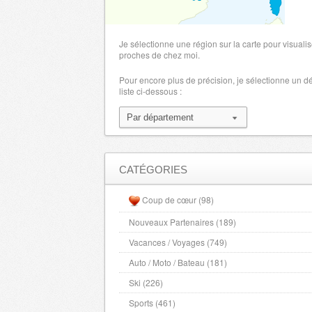
Eure
- 27000 , (fr)
Finistere
- 29000 , (fr)
Je sélectionne une région sur la carte pour visualis
Gard
proches de chez moi.
- 30000 , (fr)
Haute Garonne
- 31000 , (fr)
Pour encore plus de précision, je sélectionne un 
liste ci-dessous :
Gers
- 32000 , (fr)
Gironde
- 33000 , (fr)
Herault
- 34000 , (fr)
Ille et Vilaine
- 35000 , (fr)
Indre
- 36000 , (fr)
CATÉGORIES
Indre et Loire
- 37000 , (fr)
Coup de cœur (98)
Isere
- 38000 , (fr)
Nouveaux Partenaires (189)
Jura
- 39000 , (fr)
Vacances / Voyages (749)
Landes
- 40000 , (fr)
Loir et Cher
Auto / Moto / Bateau (181)
- 41000 , (fr)
Loire
- 42000 , (fr)
Ski (226)
Haute Loire
- 43000 , (fr)
Sports (461)