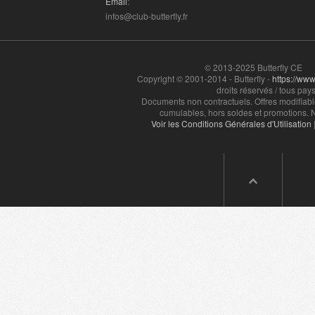
Email
:
Val de Marne
- 94000 , (fr)
infos@club-butterfly.fr
Val D'Oise
- 95000 , (fr)
© 2013-2025 Butterfly CE
Copyright © 2001-2014 - Butterfly -
https://www.
droits réservés / tous pays
Documents non contractuels. Offres modifiabl
cumulables, hors soldes et promotions. N
Voir les Conditions Générales d'Utilisation