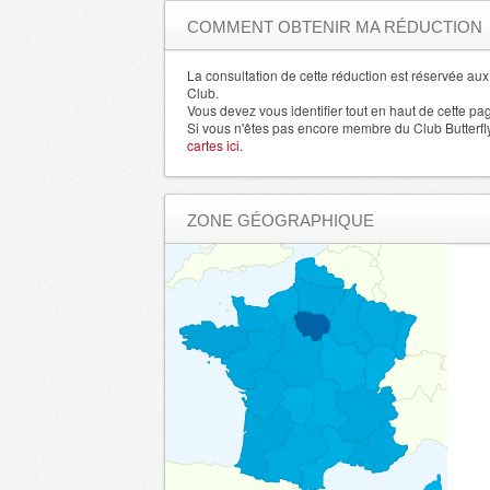
Aude
- 11000 , (fr)
COMMENT OBTENIR MA RÉDUCTION
Aveyron
- 12000 , (fr)
Bouches du Rhone
La consultation de cette réduction est réservée a
- 13000 , (fr)
Club.
Calvados
- 14000 , (fr)
Vous devez vous identifier tout en haut de cette pa
Si vous n'êtes pas encore membre du Club Butterfl
Cantal
- 15000 , (fr)
cartes ici.
Charente
- 16000 , (fr)
Charente Maritime
- 17000 , (fr)
ZONE GÉOGRAPHIQUE
Cher
- 18000 , (fr)
Correze
- 19000 , (fr)
Corse du Sud
- 20000 , (fr)
Haute Corse
- 20200 , (fr)
Cote d'Or
- 21000 , (fr)
Cotes d'Armor
- 22000 , (fr)
Creuse
- 23000 , (fr)
Dordogne
- 24000 , (fr)
Doubs
- 25000 , (fr)
Drome
- 26000 , (fr)