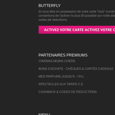
Orne
- 61000 , (fr)
BUTTERFLY
Si vous êtes en possession de votre carte "club" numé
Pas de Calais
- 62000 , (fr)
conseillons de l'activer le plus tôt possible sur notre sit
Puy de Dome
- 63000 , (fr)
codes de réductions.
Pyrenees Atlantiques
- 64000 , (fr)
ACTIVEZ VOTRE CARTE ACTIVEZ VOTRE 
Hautes Pyrenees
- 65000 , (fr)
Pyrenees Orientales
- 66000 , (fr)
Bas Rhin
- 67000 , (fr)
Haut Rhin
- 68000 , (fr)
PARTENAIRES PREMIUMS
Rhone
CINÉMAS MOINS CHERS
- 69000 , (fr)
Haute Saone
- 70000 , (fr)
BONS D'ACHATS - CHÈQUES & CARTES CADEAUX
Saone et Loire
- 71000 , (fr)
MES PARFUMS JUSQU'À –70%
Sarthe
- 72000 , (fr)
SPECTACLES AUX TARIFS C.E
Savoie
- 73000 , (fr)
CASHBACK & CODES DE REDUCTIONS
Haute Savoie
- 74000 , (fr)
Paris
- 75000 , (fr)
Seine Maritime
- 76000 , (fr)
MENU