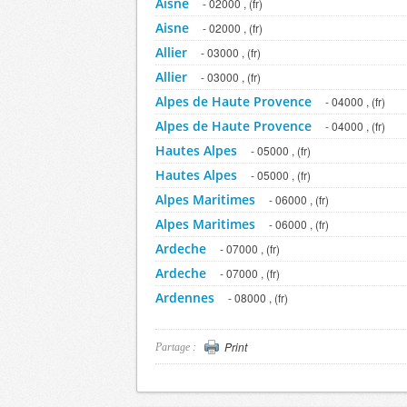
Aisne
- 02000 , (fr)
Aisne
- 02000 , (fr)
Allier
- 03000 , (fr)
Allier
- 03000 , (fr)
Alpes de Haute Provence
- 04000 , (fr)
Alpes de Haute Provence
- 04000 , (fr)
Hautes Alpes
- 05000 , (fr)
Hautes Alpes
- 05000 , (fr)
Alpes Maritimes
- 06000 , (fr)
Alpes Maritimes
- 06000 , (fr)
Ardeche
- 07000 , (fr)
Ardeche
- 07000 , (fr)
Ardennes
- 08000 , (fr)
Ardennes
- 08000 , (fr)
Ariege
- 09000 , (fr)
Print
Partage :
Ariege
- 09000 , (fr)
Aube
- 10000 , (fr)