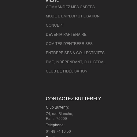
Seine et Marne
- 77000 , (fr)
COMMANDEZ MES CARTES
Yvelines
- 78000 , (fr)
MODE D'EMPLOI / UTILISATION
Deux Sevres
- 79000 , (fr)
CONCEPT
Somme
- 80000 , (fr)
DEVENIR PARTENAIRE
Tarn
- 81000 , (fr)
Tarn et Garonne
- 82000 , (fr)
COMITÉS D'
ENTREPRISES
Var
- 83000 , (fr)
ENTREPRISES & COLLECTIVITÉS
Vaucluse
- 84000 , (fr)
PME, INDÉPENDANT, OU LIBÉRAL
Vendee
- 85000 , (fr)
CLUB DE FIDÉLISATION
Vienne
- 86000 , (fr)
Haute Vienne
- 87000 , (fr)
Vosges
- 88000 , (fr)
CONTACTEZ BUTTERFLY
Yonne
- 89000 , (fr)
Club Butterfly
:
Territoire de Belfort
- 90000 , (fr)
74, rue Blanche,
Essonne
- 91000 , (fr)
Paris, 75009
Téléphone
:
Hauts de Seine
- 92000 , (fr)
01 48 74 10 50
Seine St Denis
- 93000 , (fr)