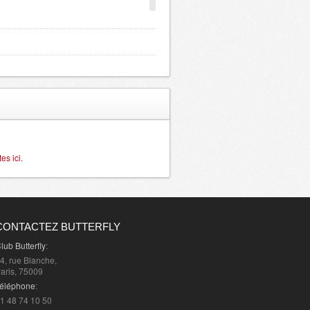
s ici.
CONTACTEZ BUTTERFLY
lub Butterfly
:
4, rue Blanche,
aris, 75009
éléphone
:
1 48 74 10 50