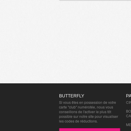
BUTTERFLY
P
Si vous êtes en possession de votre
CI
carte "club" numérotée, nous vous
BO
conseillons de l'activer le plus tôt
CA
possible sur notre site pour visualiser
les codes de réductions.
ME