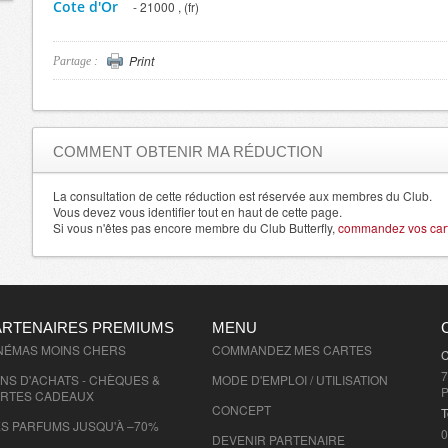
Cote d'Or
- 21000 , (fr)
Cotes d'Armor
- 22000 , (fr)
Creuse
- 23000 , (fr)
Print
Partage :
Dordogne
- 24000 , (fr)
Doubs
- 25000 , (fr)
Drome
- 26000 , (fr)
COMMENT OBTENIR MA RÉDUCTION
Eure
- 27000 , (fr)
Eure et Loir
La consultation de cette réduction est réservée aux membres du Club.
- 28000 , (fr)
Vous devez vous identifier tout en haut de cette page.
Finistere
- 29000 , (fr)
Si vous n'êtes pas encore membre du Club Butterfly,
commandez vos carte
Allier
- 3000 , (fr)
Gard
- 30000 , (fr)
Haute Garonne
- 31000 , (fr)
ARTENAIRES PREMIUMS
MENU
Gers
- 32000 , (fr)
NÉMAS MOINS CHERS
COMMANDEZ MES CARTES
C
Gironde
- 33000 , (fr)
7
NS D'ACHATS - CHÈQUES &
MODE D'EMPLOI / UTILISATION
Herault
- 34000 , (fr)
P
RTES CADEAUX
CONCEPT
Ille et Vilaine
- 35000 , (fr)
T
S PARFUMS JUSQU'À –70%
0
Isere
- 38000 , (fr)
DEVENIR PARTENAIRE