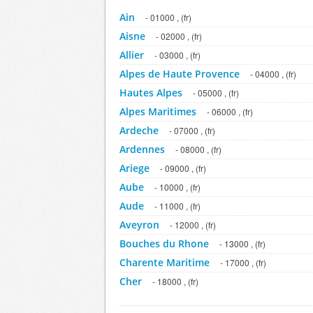
Ain
- 01000 , (fr)
Aisne
- 02000 , (fr)
Allier
- 03000 , (fr)
Alpes de Haute Provence
- 04000 , (fr)
Hautes Alpes
- 05000 , (fr)
Alpes Maritimes
- 06000 , (fr)
Ardeche
- 07000 , (fr)
Ardennes
- 08000 , (fr)
Ariege
- 09000 , (fr)
Aube
- 10000 , (fr)
Aude
- 11000 , (fr)
Aveyron
- 12000 , (fr)
Bouches du Rhone
- 13000 , (fr)
Charente Maritime
- 17000 , (fr)
Cher
- 18000 , (fr)
Correze
- 19000 , (fr)