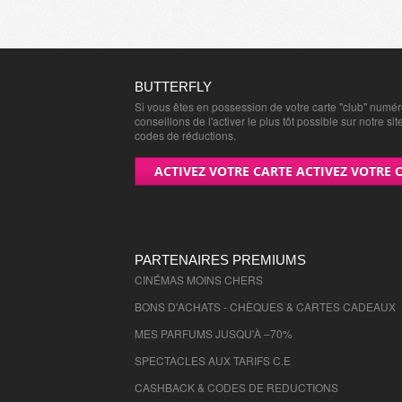
BUTTERFLY
Si vous êtes en possession de votre carte "club" numé
conseillons de l'activer le plus tôt possible sur notre sit
codes de réductions.
ACTIVEZ VOTRE CARTE ACTIVEZ VOTRE 
PARTENAIRES PREMIUMS
CINÉMAS MOINS CHERS
BONS D'ACHATS - CHÈQUES & CARTES CADEAUX
MES PARFUMS JUSQU'À –70%
SPECTACLES AUX TARIFS C.E
CASHBACK & CODES DE REDUCTIONS