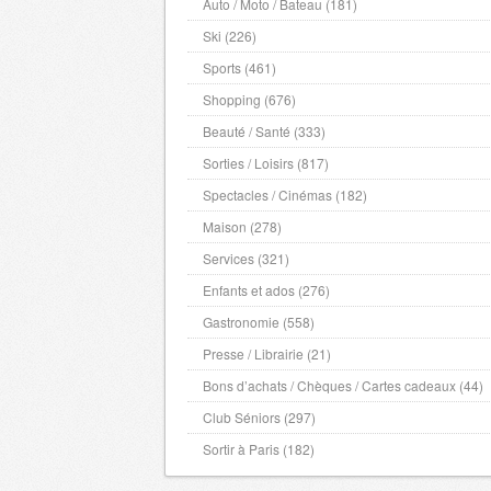
Pyrenees Orientales
Auto / Moto / Bateau (181)
- 66000 , (fr)
Paris
- 75000 , (fr)
Ski (226)
Seine Maritime
- 76000 , (fr)
Sports (461)
Seine et Marne
- 77000 , (fr)
Shopping (676)
Yvelines
- 78000 , (fr)
Beauté / Santé (333)
Deux Sevres
- 79000 , (fr)
Sorties / Loisirs (817)
Somme
- 80000 , (fr)
Spectacles / Cinémas (182)
Tarn
- 81000 , (fr)
Maison (278)
Tarn et Garonne
- 82000 , (fr)
Services (321)
Var
- 83000 , (fr)
Enfants et ados (276)
Vaucluse
- 84000 , (fr)
Gastronomie (558)
Essonne
- 91000 , (fr)
Presse / Librairie (21)
Hauts de Seine
- 92000 , (fr)
Bons d’achats / Chèques / Cartes cadeaux (44)
Seine St Denis
- 93000 , (fr)
Club Séniors (297)
Val de Marne
- 94000 , (fr)
Val D'Oise
- 95000 , (fr)
Sortir à Paris (182)