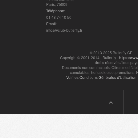
Paris, 75009
Téléphone
:
01 48 74 10 50
Email
:
infos@club-butterfly.fr
© 2013-2025 Butterfly CE
Copyright © 2001-2014 - Butterfly -
https://www.
droits réservés / tous pays
Documents non contractuels. Offres modifiabl
cumulables, hors soldes et promotions. N
Voir les Conditions Générales d'Utilisation