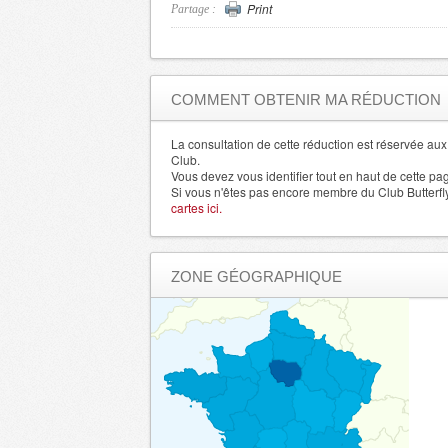
Corse du Sud
Print
- 20000 , (fr)
Partage :
Haute Corse
- 20200 , (fr)
Cote d'Or
- 21000 , (fr)
Cotes d'Armor
- 22000 , (fr)
COMMENT OBTENIR MA RÉDUCTION
Creuse
- 23000 , (fr)
Dordogne
La consultation de cette réduction est réservée a
- 24000 , (fr)
Club.
Doubs
- 25000 , (fr)
Vous devez vous identifier tout en haut de cette pa
Si vous n'êtes pas encore membre du Club Butterfl
Herault
- 34000 , (fr)
cartes ici.
Ille et Vilaine
- 35000 , (fr)
Indre
- 36000 , (fr)
ZONE GÉOGRAPHIQUE
Indre et Loire
- 37000 , (fr)
Isere
- 38000 , (fr)
Jura
- 39000 , (fr)
Landes
- 40000 , (fr)
Loir et Cher
- 41000 , (fr)
Loire
- 42000 , (fr)
Haute Loire
- 43000 , (fr)