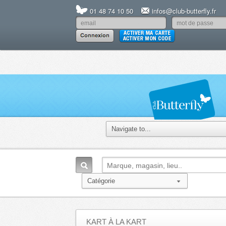
01 48 74 10 50
infos@club-butterfly.fr
KART À LA KART