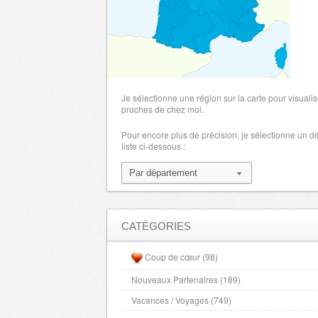
Manche
- 50000 , (fr)
Marne
- 51000 , (fr)
Haute Marne
- 52000 , (fr)
Mayenne
- 53000 , (fr)
Meurthe et Moselle
- 54000 , (fr)
Je sélectionne une région sur la carte pour visualis
Meuse
proches de chez moi.
- 55000 , (fr)
Morbihan
- 56000 , (fr)
Pour encore plus de précision, je sélectionne un 
liste ci-dessous :
Moselle
- 57000 , (fr)
Nievre
- 58000 , (fr)
Nord
- 59000 , (fr)
Oise
- 60000 , (fr)
Orne
- 61000 , (fr)
CATÉGORIES
Pas de Calais
- 62000 , (fr)
Coup de cœur (98)
Puy de Dome
- 63000 , (fr)
Nouveaux Partenaires (189)
Pyrenees Atlantiques
- 64000 , (fr)
Vacances / Voyages (749)
Hautes Pyrenees
- 65000 , (fr)