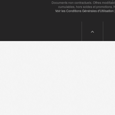
Documents non contractuels. Offres modifiabl
cumulables, hors soldes et promotions. N
Voir les Conditions Générales d'Utilisation