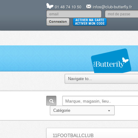
01 48 74 10 50
infos@club-butterfly.fr
11FOOTBALLCLUB