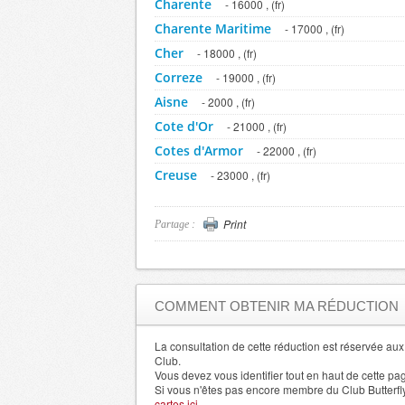
Charente
- 16000 , (fr)
Charente Maritime
- 17000 , (fr)
Cher
- 18000 , (fr)
Correze
- 19000 , (fr)
Aisne
- 2000 , (fr)
Cote d'Or
- 21000 , (fr)
Cotes d'Armor
- 22000 , (fr)
Creuse
- 23000 , (fr)
Dordogne
- 24000 , (fr)
Doubs
- 25000 , (fr)
Print
Partage :
Drome
- 26000 , (fr)
Eure
- 27000 , (fr)
Eure et Loir
- 28000 , (fr)
COMMENT OBTENIR MA RÉDUCTION
Finistere
- 29000 , (fr)
Allier
La consultation de cette réduction est réservée a
- 3000 , (fr)
Club.
Gard
- 30000 , (fr)
Vous devez vous identifier tout en haut de cette pa
Si vous n'êtes pas encore membre du Club Butterfl
Haute Garonne
- 31000 , (fr)
cartes ici.