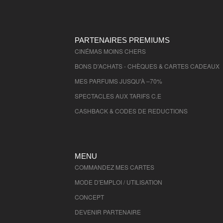
Deux Sevres
- 79000 , (fr)
Ardennes
- 8000 , (fr)
Somme
- 80000 , (fr)
PARTENAIRES PREMIUMS
Tarn
CINÉMAS MOINS CHERS
- 81000 , (fr)
Tarn et Garonne
- 82000 , (fr)
BONS D'ACHATS - CHÈQUES & CARTES CADEAUX
Var
- 83000 , (fr)
MES PARFUMS JUSQU'À –70%
Vaucluse
- 84000 , (fr)
SPECTACLES AUX TARIFS C.E
Vendee
- 85000 , (fr)
CASHBACK & CODES DE REDUCTIONS
Ariege
- 9000 , (fr)
Essonne
- 91000 , (fr)
Hauts de Seine
- 92000 , (fr)
MENU
Seine St Denis
- 93000 , (fr)
COMMANDEZ MES CARTES
Val de Marne
- 94000 , (fr)
MODE D'EMPLOI / UTILISATION
Val D'Oise
- 95000 , (fr)
CONCEPT
DEVENIR PARTENAIRE