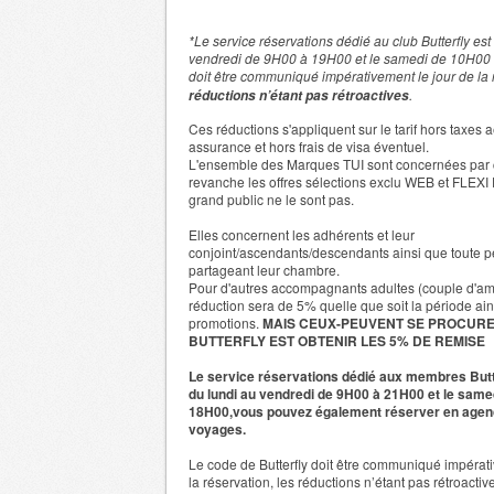
*Le service réservations dédié au club Butterfly est
vendredi de 9H00 à 19H00 et le samedi de 10H00
doit être communiqué impérativement le jour de la 
.
réductions n’étant pas rétroactives
Ces réductions s'appliquent sur le tarif hors taxes 
assurance et hors frais de visa éventuel.
L'ensemble
des Marques TUI sont concernées
par
revanche les offres sélections exclu WEB et
FLEXI
grand public ne le sont pas.
Elles concernent les adhérents et leur
conjoint/ascendants/descendants ainsi que toute 
partageant leur chambre.
Pour d'autres accompagnants adultes (couple d'am
réduction sera de 5% quelle que soit la période ain
promotions.
MAIS CEUX-PEUVENT SE PROCUR
BUTTERFLY EST OBTENIR LES 5% DE REMISE
Le service réservations dédié aux membres Butt
du lundi au vendredi de 9H00 à 21H00 et le same
18H00,vous pouvez également réserver en age
voyages.
Le code de Butterfly doit être communiqué impérat
la réservation, les réductions n’étant pas rétroact