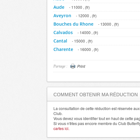
Aude
- 11000 , (fr)
Aveyron
- 12000 , (fr)
Bouches du Rhone
- 13000 , (fr)
Calvados
- 14000 , (fr)
Cantal
- 15000 , (fr)
Charente
- 16000 , (fr)
Charente Maritime
- 17000 , (fr)
Cher
- 18000 , (fr)
Print
Partage :
Correze
- 19000 , (fr)
Aisne
- 2000 , (fr)
Corse du Sud
- 20000 , (fr)
COMMENT OBTENIR MA RÉDUCTION
Creuse
- 23000 , (fr)
Dordogne
La consultation de cette réduction est réservée a
- 24000 , (fr)
Club.
Doubs
- 25000 , (fr)
Vous devez vous identifier tout en haut de cette pa
Si vous n'êtes pas encore membre du Club Butterfl
Drome
- 26000 , (fr)
cartes ici.
Eure
- 27000 , (fr)