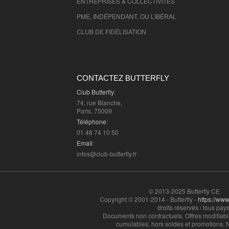
ENTREPRISES & COLLECTIVITÉS
Essonne
- 91000 , (fr)
PME, INDÉPENDANT, OU LIBÉRAL
Hauts de Seine
- 92000 , (fr)
CLUB DE FIDÉLISATION
Seine St Denis
- 93000 , (fr)
Val de Marne
- 94000 , (fr)
Val D'Oise
- 95000 , (fr)
CONTACTEZ BUTTERFLY
Club Butterfly
:
74, rue Blanche,
Paris, 75009
Téléphone
:
01 48 74 10 50
Email
:
infos@club-butterfly.fr
© 2013-2025 Butterfly CE
Copyright © 2001-2014 - Butterfly -
https://www.
droits réservés / tous pays
Documents non contractuels. Offres modifiabl
cumulables, hors soldes et promotions. N