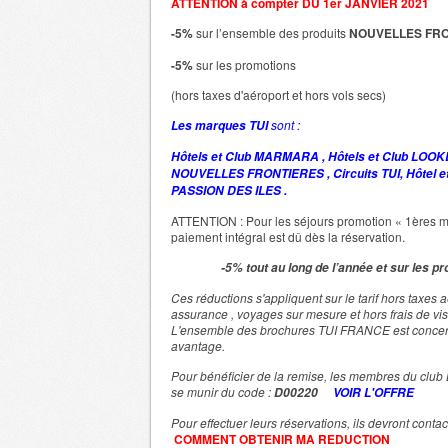
ATTENTION à compter DU 1er JANVIER 2021
-5%
sur l’ensemble des produits
NOUVELLES FRO
-5%
sur les promotions
(hors taxes d'aéroport et hors vols secs)
sont :
Les marques
TUI
Hôtels et Club MARMARA ,
Hôtels et Club LOO
NOUVELLES FRONTIERES , Circuits TUI, Hôtel et 
PASSION DES ILES .
ATTENTION : Pour les séjours promotion « 1ères mi
paiement intégral est dû dès la réservation.
-5% tout au long de l’année et sur les p
Ces réductions s'appliquent sur le tarif hors taxes 
assurance , voyages sur mesure et hors frais de vi
L'ensemble des brochures TUI FRANCE est concer
avantage.
Pour bénéficier de la remise, les membres du club B
se munir du code :
D00220
VOIR L'OFFRE
Pour effectuer leurs réservations, ils devront contact
COMMENT OBTENIR MA REDUCTION