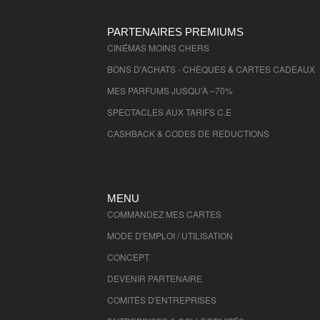
Seine Maritime
- 76000 , (fr)
Seine et Marne
- 77000 , (fr)
PARTENAIRES PREMIUMS
Yvelines
CINÉMAS MOINS CHERS
- 78000 , (fr)
Deux Sevres
- 79000 , (fr)
BONS D'ACHATS - CHÈQUES & CARTES CADEAUX
Ardennes
- 8000 , (fr)
MES PARFUMS JUSQU'À –70%
Somme
- 80000 , (fr)
SPECTACLES AUX TARIFS C.E
Tarn
- 81000 , (fr)
CASHBACK & CODES DE REDUCTIONS
Tarn et Garonne
- 82000 , (fr)
Var
- 83000 , (fr)
Vaucluse
- 84000 , (fr)
MENU
Vendee
- 85000 , (fr)
COMMANDEZ MES CARTES
Vienne
- 86000 , (fr)
MODE D'EMPLOI / UTILISATION
Haute Vienne
- 87000 , (fr)
CONCEPT
Vosges
- 88000 , (fr)
DEVENIR PARTENAIRE
Yonne
- 89000 , (fr)
Ariege
- 9000 , (fr)
COMITÉS D'
ENTREPRISES
Territoire de Belfort
- 90000 , (fr)