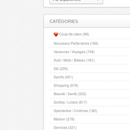
Lot
- 46000 , (fr)
Lot et Garonne
- 47000 , (fr)
Lozere
- 48000 , (fr)
CATÉGORIES
Maine et Loire
- 49000 , (fr)
Coup de cœur (98)
Hautes Alpes
- 5000 , (fr)
Nouveaux Partenaires (189)
Manche
- 50000 , (fr)
Vacances / Voyages (749)
Marne
- 51000 , (fr)
Haute Marne
Auto / Moto / Bateau (181)
- 52000 , (fr)
Mayenne
- 53000 , (fr)
Ski (226)
Meurthe et Moselle
- 54000 , (fr)
Sports (461)
Meuse
- 55000 , (fr)
Shopping (676)
Morbihan
- 56000 , (fr)
Beauté / Santé (333)
Moselle
- 57000 , (fr)
Sorties / Loisirs (817)
Nievre
- 58000 , (fr)
Spectacles / Cinémas (182)
Nord
- 59000 , (fr)
Maison (278)
Alpes Maritimes
- 6000 , (fr)
Services (321)