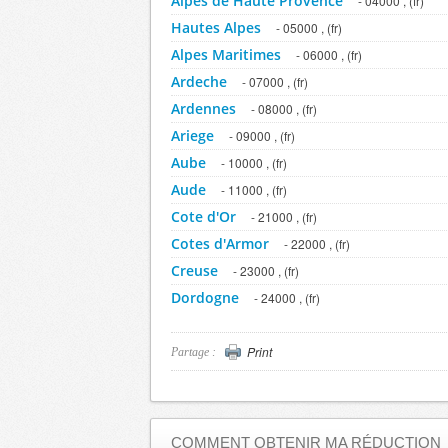
Alpes de Haute Provence
- 04000 , (fr)
Hautes Alpes
- 05000 , (fr)
Alpes Maritimes
- 06000 , (fr)
Ardeche
- 07000 , (fr)
Ardennes
- 08000 , (fr)
Ariege
- 09000 , (fr)
Aube
- 10000 , (fr)
Aude
- 11000 , (fr)
Cote d'Or
- 21000 , (fr)
Cotes d'Armor
- 22000 , (fr)
Creuse
- 23000 , (fr)
Dordogne
- 24000 , (fr)
Doubs
- 25000 , (fr)
Drome
- 26000 , (fr)
Print
Partage :
Eure
- 27000 , (fr)
Eure et Loir
- 28000 , (fr)
Finistere
- 29000 , (fr)
COMMENT OBTENIR MA RÉDUCTION