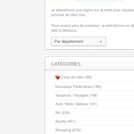
Morbihan
- 56000 , (fr)
Je sélectionne une région sur la carte pour visualis
Moselle
proches de chez moi.
- 57000 , (fr)
Nievre
- 58000 , (fr)
Pour encore plus de précision, je sélectionne un 
liste ci-dessous :
Nord
- 59000 , (fr)
Hautes Pyrenees
- 65000 , (fr)
Pyrenees Orientales
- 66000 , (fr)
Bas Rhin
- 67000 , (fr)
Haut Rhin
- 68000 , (fr)
CATÉGORIES
Rhone
- 69000 , (fr)
Coup de cœur (98)
Haute Saone
- 70000 , (fr)
Nouveaux Partenaires (189)
Saone et Loire
- 71000 , (fr)
Vacances / Voyages (749)
Sarthe
- 72000 , (fr)
Savoie
Auto / Moto / Bateau (181)
- 73000 , (fr)
Haute Savoie
- 74000 , (fr)
Ski (226)
Paris
- 75000 , (fr)
Sports (461)
Deux Sevres
- 79000 , (fr)
Shopping (676)