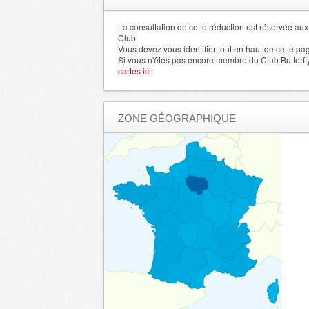
Gard
- 30000 , (fr)
Haute Garonne
La consultation de cette réduction est réservée a
- 31000 , (fr)
Club.
Ille et Vilaine
- 35000 , (fr)
Vous devez vous identifier tout en haut de cette pa
Si vous n'êtes pas encore membre du Club Butterfl
Loire
- 42000 , (fr)
cartes ici.
Haute Loire
- 43000 , (fr)
LoireAtlantique
- 44000 , (fr)
ZONE GÉOGRAPHIQUE
Loiret
- 45000 , (fr)
Lot
- 46000 , (fr)
Lot et Garonne
- 47000 , (fr)
Lozere
- 48000 , (fr)
Maine et Loire
- 49000 , (fr)
Manche
- 50000 , (fr)
Marne
- 51000 , (fr)
Haute Marne
- 52000 , (fr)
Mayenne
- 53000 , (fr)
Meurthe et Moselle
- 54000 , (fr)
Meuse
- 55000 , (fr)