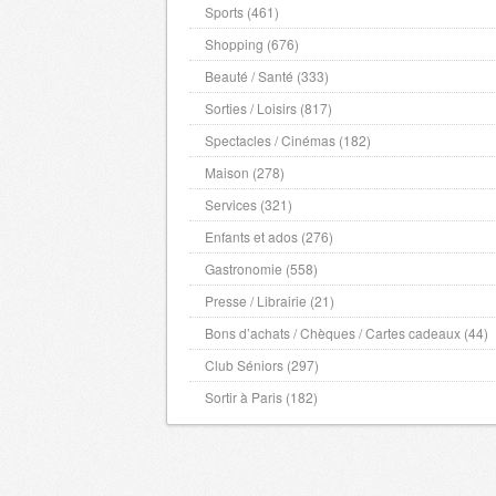
Oise
- 60000 , (fr)
Sports (461)
Orne
- 61000 , (fr)
Shopping (676)
Pas de Calais
- 62000 , (fr)
Beauté / Santé (333)
Puy de Dome
- 63000 , (fr)
Sorties / Loisirs (817)
Pyrenees Atlantiques
- 64000 , (fr)
Spectacles / Cinémas (182)
Hautes Pyrenees
- 65000 , (fr)
Maison (278)
Pyrenees Orientales
- 66000 , (fr)
Services (321)
Bas Rhin
- 67000 , (fr)
Enfants et ados (276)
Haut Rhin
- 68000 , (fr)
Gastronomie (558)
Rhone
- 69000 , (fr)
Presse / Librairie (21)
Haute Saone
- 70000 , (fr)
Bons d’achats / Chèques / Cartes cadeaux (44)
Saone et Loire
- 71000 , (fr)
Club Séniors (297)
Sarthe
- 72000 , (fr)
Savoie
- 73000 , (fr)
Sortir à Paris (182)
Haute Savoie
- 74000 , (fr)
Paris
- 75000 , (fr)
Seine Maritime
- 76000 , (fr)