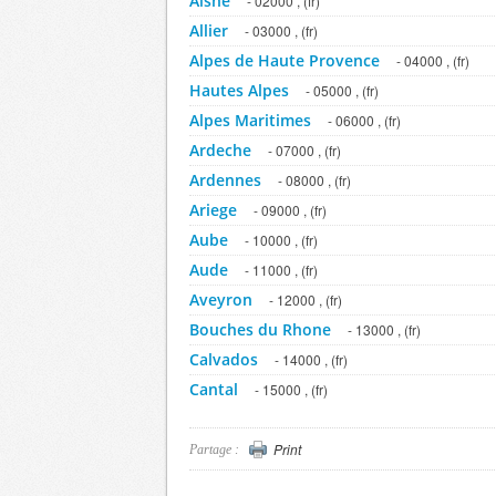
Aisne
- 02000 , (fr)
Allier
- 03000 , (fr)
Alpes de Haute Provence
- 04000 , (fr)
Hautes Alpes
- 05000 , (fr)
Alpes Maritimes
- 06000 , (fr)
Ardeche
- 07000 , (fr)
Ardennes
- 08000 , (fr)
Ariege
- 09000 , (fr)
Aube
- 10000 , (fr)
Aude
- 11000 , (fr)
Aveyron
- 12000 , (fr)
Bouches du Rhone
- 13000 , (fr)
Calvados
- 14000 , (fr)
Cantal
- 15000 , (fr)
Charente
- 16000 , (fr)
Charente Maritime
Print
- 17000 , (fr)
Partage :
Cher
- 18000 , (fr)