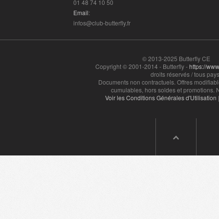
01 48 74 10 50
Email
:
infos@club-butterfly.fr
© 2013-2025 Butterfly CE
Copyright © 2001-2014 - Butterfly -
https://www.
droits réservés / tous pays
Documents non contractuels. Offres modifiabl
cumulables, hors soldes et promotions. N
Voir les Conditions Générales d'Utilisation