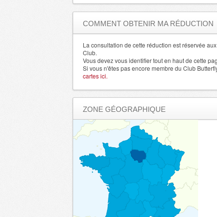
Correze
- 19000 , (fr)
Corse du Sud
- 20000 , (fr)
COMMENT OBTENIR MA RÉDUCTION
Haute Corse
- 20200 , (fr)
Cote d'Or
La consultation de cette réduction est réservée a
- 21000 , (fr)
Club.
Eure
- 27000 , (fr)
Vous devez vous identifier tout en haut de cette pa
Si vous n'êtes pas encore membre du Club Butterfl
Eure et Loir
- 28000 , (fr)
cartes ici.
Finistere
- 29000 , (fr)
Gard
- 30000 , (fr)
ZONE GÉOGRAPHIQUE
Haute Garonne
- 31000 , (fr)
Gers
- 32000 , (fr)
Gironde
- 33000 , (fr)
Herault
- 34000 , (fr)
Ille et Vilaine
- 35000 , (fr)
Indre
- 36000 , (fr)
Jura
- 39000 , (fr)
Loire
- 42000 , (fr)
Haute Loire
- 43000 , (fr)