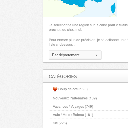
LoireAtlantique
- 44000 , (fr)
Loiret
- 45000 , (fr)
Lot
- 46000 , (fr)
Je sélectionne une région sur la carte pour visualis
Lot et Garonne
proches de chez moi.
- 47000 , (fr)
Lozere
- 48000 , (fr)
Pour encore plus de précision, je sélectionne un 
liste ci-dessous :
Maine et Loire
- 49000 , (fr)
Manche
- 50000 , (fr)
Marne
- 51000 , (fr)
Haute Marne
- 52000 , (fr)
Mayenne
- 53000 , (fr)
CATÉGORIES
Meurthe et Moselle
- 54000 , (fr)
Coup de cœur (98)
Meuse
- 55000 , (fr)
Nouveaux Partenaires (189)
Morbihan
- 56000 , (fr)
Vacances / Voyages (749)
Moselle
- 57000 , (fr)
Nievre
Auto / Moto / Bateau (181)
- 58000 , (fr)
Nord
- 59000 , (fr)
Ski (226)