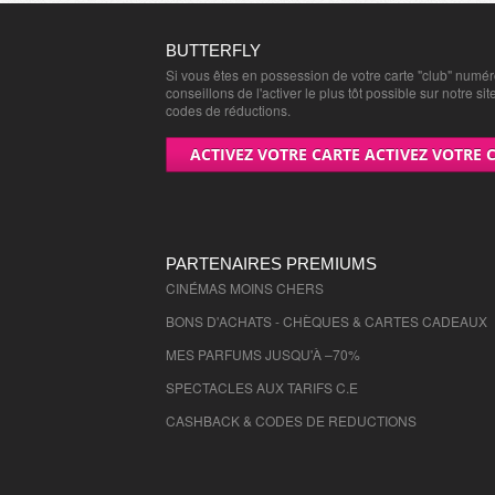
Seine et Marne
- 77000 , (fr)
Yvelines
- 78000 , (fr)
BUTTERFLY
Si vous êtes en possession de votre carte "club" numé
Deux Sevres
- 79000 , (fr)
conseillons de l'activer le plus tôt possible sur notre sit
Vaucluse
- 84000 , (fr)
codes de réductions.
Vendee
- 85000 , (fr)
ACTIVEZ VOTRE CARTE ACTIVEZ VOTRE 
Vienne
- 86000 , (fr)
Haute Vienne
- 87000 , (fr)
Vosges
- 88000 , (fr)
Yonne
- 89000 , (fr)
PARTENAIRES PREMIUMS
Territoire de Belfort
CINÉMAS MOINS CHERS
- 90000 , (fr)
Essonne
- 91000 , (fr)
BONS D'ACHATS - CHÈQUES & CARTES CADEAUX
Hauts de Seine
- 92000 , (fr)
MES PARFUMS JUSQU'À –70%
Seine St Denis
- 93000 , (fr)
SPECTACLES AUX TARIFS C.E
Val de Marne
- 94000 , (fr)
CASHBACK & CODES DE REDUCTIONS