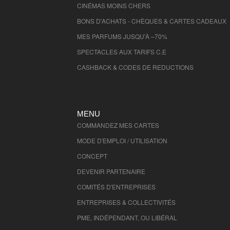
Ariege
CINÉMAS MOINS CHERS
- 9000 , (fr)
Territoire de Belfort
- 90000 , (fr)
BONS D'ACHATS - CHÈQUES & CARTES CADEAUX
Essonne
- 91000 , (fr)
MES PARFUMS JUSQU'À –70%
Hauts de Seine
- 92000 , (fr)
SPECTACLES AUX TARIFS C.E
Seine St Denis
- 93000 , (fr)
CASHBACK & CODES DE REDUCTIONS
Val de Marne
- 94000 , (fr)
Val D'Oise
- 95000 , (fr)
MENU
COMMANDEZ MES CARTES
MODE D'EMPLOI / UTILISATION
CONCEPT
DEVENIR PARTENAIRE
COMITÉS D'
ENTREPRISES
ENTREPRISES & COLLECTIVITÉS
PME, INDÉPENDANT, OU LIBÉRAL