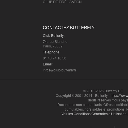
CLUB DE FIDÉLISATION
CONTACTEZ BUTTERFLY
Club Butterfly
:
74, rue Blanche,
Paris, 75009
Téléphone
:
01 48 74 10 50
Email
:
infos@club-butterfly.fr
© 2013-2025 Butterfly CE
Copyright © 2001-2014 - Butterfly -
https://www.
droits réservés / tous pays
Documents non contractuels. Offres modifiabl
cumulables, hors soldes et promotions. N
Voir les Conditions Générales d'Utilisation