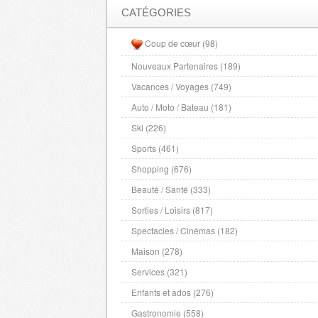
Meurthe et Moselle
- 54000 , (fr)
CATÉGORIES
Meuse
- 55000 , (fr)
Coup de cœur (98)
Morbihan
- 56000 , (fr)
Nouveaux Partenaires (189)
Moselle
- 57000 , (fr)
Vacances / Voyages (749)
Nievre
- 58000 , (fr)
Nord
Auto / Moto / Bateau (181)
- 59000 , (fr)
Alpes Maritimes
- 6000 , (fr)
Ski (226)
Oise
- 60000 , (fr)
Sports (461)
Orne
- 61000 , (fr)
Shopping (676)
Pas de Calais
- 62000 , (fr)
Beauté / Santé (333)
Puy de Dome
- 63000 , (fr)
Sorties / Loisirs (817)
Pyrenees Atlantiques
- 64000 , (fr)
Spectacles / Cinémas (182)
Hautes Pyrenees
- 65000 , (fr)
Maison (278)
Pyrenees Orientales
- 66000 , (fr)
Services (321)
Bas Rhin
- 67000 , (fr)
Enfants et ados (276)
Haut Rhin
- 68000 , (fr)
Gastronomie (558)
Rhone
- 69000 , (fr)