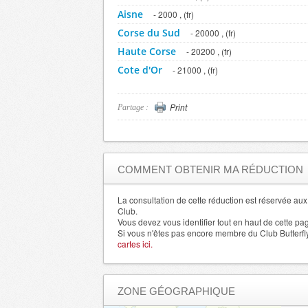
Aisne
- 2000 , (fr)
Corse du Sud
- 20000 , (fr)
Haute Corse
- 20200 , (fr)
Cote d'Or
- 21000 , (fr)
Cotes d'Armor
- 22000 , (fr)
Creuse
- 23000 , (fr)
Print
Partage :
Dordogne
- 24000 , (fr)
Doubs
- 25000 , (fr)
Drome
- 26000 , (fr)
COMMENT OBTENIR MA RÉDUCTION
Eure
- 27000 , (fr)
Finistere
La consultation de cette réduction est réservée a
- 29000 , (fr)
Club.
Allier
- 3000 , (fr)
Vous devez vous identifier tout en haut de cette pa
Si vous n'êtes pas encore membre du Club Butterfl
Gers
- 32000 , (fr)
cartes ici.
Gironde
- 33000 , (fr)
Herault
- 34000 , (fr)
ZONE GÉOGRAPHIQUE
Ille et Vilaine
- 35000 , (fr)