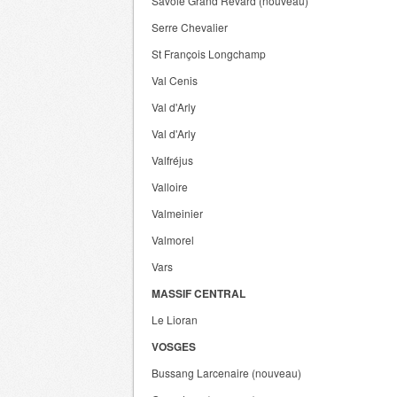
Savoie Grand Revard (nouveau)
Serre Chevalier
St François Longchamp
Val Cenis
Val d'Arly
Val d'Arly
Valfréjus
Valloire
Valmeinier
Valmorel
Vars
MASSIF CENTRAL
Le Lioran
VOSGES
Bussang Larcenaire (nouveau)