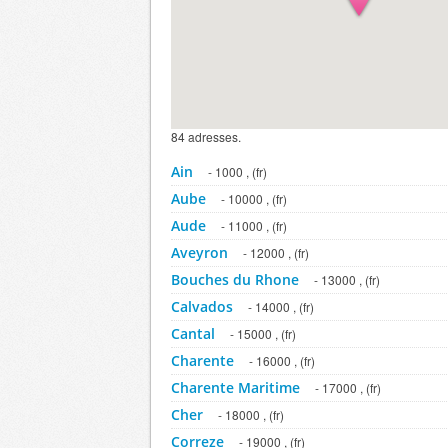
84 adresses.
Ain
- 1000 , (fr)
Aube
- 10000 , (fr)
Aude
- 11000 , (fr)
Aveyron
- 12000 , (fr)
Bouches du Rhone
- 13000 , (fr)
Calvados
- 14000 , (fr)
Cantal
- 15000 , (fr)
Charente
- 16000 , (fr)
Charente Maritime
- 17000 , (fr)
Cher
- 18000 , (fr)
Correze
- 19000 , (fr)