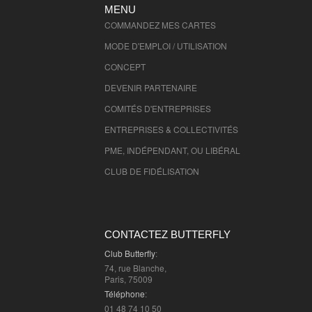
MENU
Chèques MK2 - 10000
(
Tarif réduit
)
COMMANDEZ MES CARTES
MODE D'EMPLOI / UTILISATION
Chèques MK2 - 51000
(
Tarif réduit
)
CONCEPT
Chèques MK2 - 52000
(
Tarif réduit
)
DEVENIR PARTENAIRE
Ebuyclub par Butterfly: des réductio
COMITÉS D'
ENTREPRISES
exceptionnelles sur votre shopping en
1000
ENTREPRISES & COLLECTIVITÉS
(
jusqu'à -30%
)
PME, INDÉPENDANT, OU LIBÉRAL
Ebuyclub par Butterfly: des réductio
exceptionnelles sur votre shopping en
CLUB DE FIDÉLISATION
10000
(
jusqu'à -30%
)
Ebuyclub par Butterfly: des réductio
exceptionnelles sur votre shopping en
CONTACTEZ BUTTERFLY
51000
Club Butterfly
:
(
jusqu'à -30%
)
74, rue Blanche,
Ebuyclub par Butterfly: des réductio
Paris, 75009
exceptionnelles sur votre shopping en
Téléphone
:
52000
01 48 74 10 50