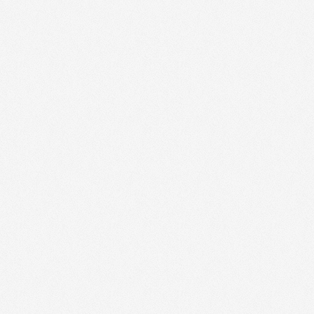
Restopolitan - 51000
(
-40%
)
Restopolitan - 52000
(
-40%
)
Thomas Cook - 08000
(
-10%
)
Thomas Cook - 1000
(
-10%
)
Thomas Cook - 10000
(
-10%
)
Thomas Cook - 51000
(
-10%
)
Thomas Cook - 52000
(
-10%
)
Aquarium de Barcelone - 08039
(
- 4,
Chèques Cinémas CGR - 1000
(
Tarif C
Chèques Cinémas CGR - 10000
(
Tarif 
Chèques Cinémas CGR - 51000
(
Tarif 
Chèques Cinémas CGR - 52000
(
Tarif 