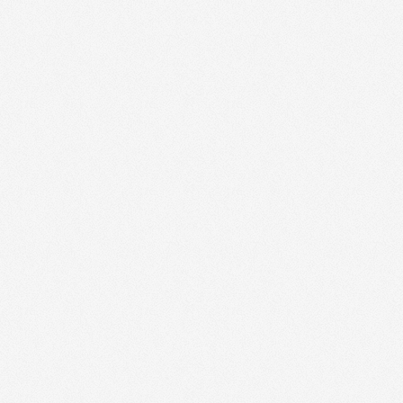
et collectivités - 52000
(
jusqu'à -40%
)
ABONNEMENT MAGAZINES - 08000
(
ABONNEMENT MAGAZINES - 1000
(
j
ABONNEMENT MAGAZINES - 10000
(
ABONNEMENT MAGAZINES - 51000
(
ABONNEMENT MAGAZINES - 52000
(
LE CLUB DES CROISIERES BUTTERFLY -
-8% à -10%
)
LE CLUB DES CROISIERES BUTTERFLY -
-8% à -10%
)
LE CLUB DES CROISIERES BUTTERFLY -
-8% à -10%
)
LE CLUB DES CROISIERES BUTTERFLY -
-8% à -10%
)