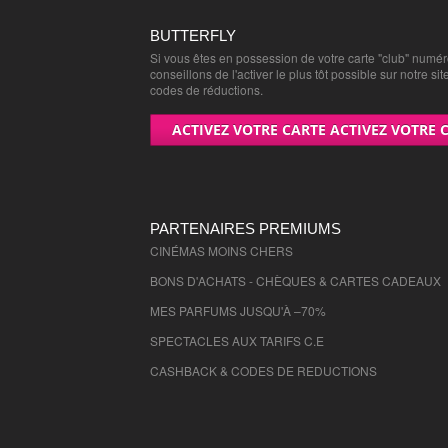
CAMPING n°1 - 51000
(
7% cumulables
BUTTERFLY
CAMPING n°1 - 52000
(
7% cumulables
Si vous êtes en possession de votre carte "club" numé
conseillons de l'activer le plus tôt possible sur notre sit
Chèques cinémas GAUMONT PATHE - 
codes de réductions.
Tarif Réduit
)
ACTIVEZ VOTRE CARTE ACTIVEZ VOTRE 
Chèques cinémas GAUMONT PATHE - 
Tarif Réduit
)
Chèques cinémas GAUMONT PATHE - 
Tarif Réduit
)
PARTENAIRES PREMIUMS
Chèques cinémas GAUMONT PATHE - 
CINÉMAS MOINS CHERS
Tarif Réduit
)
BONS D'ACHATS - CHÈQUES & CARTES CADEAUX
Chèques KINEPOLIS - 1000
(
Tarif réduit
MES PARFUMS JUSQU'À –70%
Chèques KINEPOLIS - 10000
(
Tarif rédu
SPECTACLES AUX TARIFS C.E
Chèques KINEPOLIS - 51000
(
Tarif rédu
CASHBACK & CODES DE REDUCTIONS
Chèques KINEPOLIS - 52000
(
Tarif rédu
Chèques MK2 - 1000
(
Tarif réduit
)