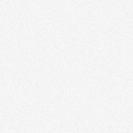
Kinougarde - 52000
(
- 48 € OFFERTS
MSC Croisières - 08000
(
-10%
)
MSC Croisières - 10000
(
-10%
)
MSC Croisières - 51000
(
-10%
)
MSC Croisières - 52000
(
-10%
)
Nouvelles Frontières - 08000
(
-5 %
Nouvelles Frontières - 1000
(
-5 %
)
Nouvelles Frontières - 10000
(
-5 %
Nouvelles Frontières - 51000
(
-5 %
Nouvelles Frontières - 52000
(
-5 %
Restopolitan - 08000
(
-40%
)
Restopolitan - 10000
(
-40%
)