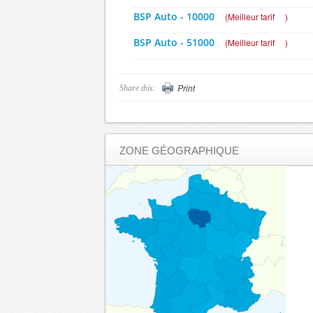
BSP Auto - 10000
(
Meilleur tarif
)
BSP Auto - 51000
(
Meilleur tarif
)
BSP Auto - 52000
(
Meilleur tarif
)
Print
Share this:
Bons d’achats, chèques et cartes ca
chers - 08000
(
jusqu'à -13%
)
Bons d’achats, chèques et cartes ca
ZONE GÉOGRAPHIQUE
chers - 08000
(
jusqu'à -13%
)
Bons d’achats, chèques et cartes ca
chers - 10000
(
jusqu'à -13%
)
Bons d’achats, chèques et cartes ca
chers - 51000
(
jusqu'à -13%
)
Bons d’achats, chèques et cartes ca
chers - 52000