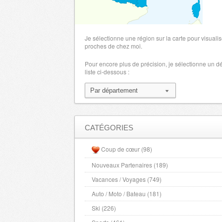
(
jusqu'à -13%
)
EUROPCAR - 1000
(
-10%
)
EUROPCAR - 10000
(
-10%
)
Je sélectionne une région sur la carte pour visualis
proches de chez moi.
EUROPCAR - 51000
(
-10%
)
Pour encore plus de précision, je sélectionne un 
EUROPCAR - 52000
(
-10%
)
liste ci-dessous :
FRANCE BILLET : plus de 48 000 specta
loisirs - 08000
(
Tarifs C.E
)
SIXT - 1000
(
Jusqu’à -15%
)
CATÉGORIES
SIXT - 10000
(
Jusqu’à -15%
)
Coup de cœur (98)
SIXT - 51000
(
Jusqu’à -15%
)
Nouveaux Partenaires (189)
SIXT - 52000
(
Jusqu’à -15%
)
Vacances / Voyages (749)
Auto / Moto / Bateau (181)
Vos tickets de cinéma moins chers - 
Ski (226)
Jusqu'à -30%
)