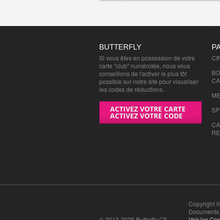
BUTTERFLY
P
Si vous êtes en possession de votre
CI
carte "club" numérotée, nous vous
BO
conseillons de l'activer le plus tôt
CA
possible sur notre site pour visualiser
les codes de réductions.
ME
ACTIVEZ VOTRE CARTE
SP
ACTIVEZ VOTRE CODE
CA
RE
Copyright ©
Documents n
© 2013-2025 Butterfly CE
Voir les Con