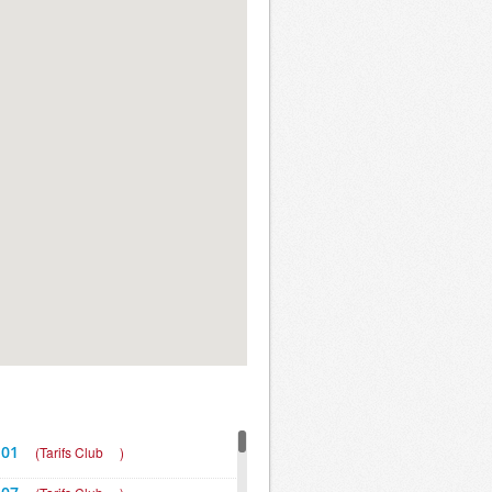
 01
(
Tarifs Club
)