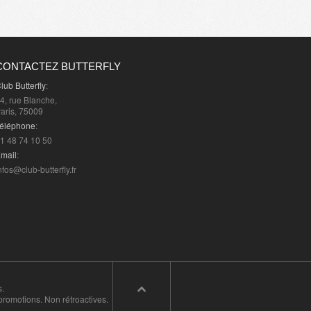
CONTACTEZ BUTTERFLY
lub Butterfly
:
4, rue Blanche,
aris, 75009
éléphone
:
1 48 74 10 50
mail
:
nfos@club-butterfly.fr
t
)
t
)
s.
promotions. Non rétroactives.