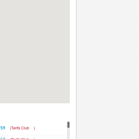
 59
(
Tarifs Club
)