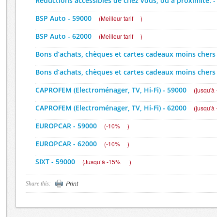
Réductions accessibles de chez vous, ou à proximité. -
BSP Auto - 59000
(
Meilleur tarif
)
BSP Auto - 62000
(
Meilleur tarif
)
Bons d’achats, chèques et cartes cadeaux moins chers
Bons d’achats, chèques et cartes cadeaux moins chers
CAPROFEM (Electroménager, TV, Hi-Fi) - 59000
(
jusqu'à
CAPROFEM (Electroménager, TV, Hi-Fi) - 62000
(
jusqu'à
EUROPCAR - 59000
(
-10%
)
EUROPCAR - 62000
(
-10%
)
SIXT - 59000
(
Jusqu’à -15%
)
SIXT - 62000
(
Jusqu’à -15%
)
Print
Share this:
Vos tickets de cinéma moins chers - 59000
(
Jusqu'à -3
Vos tickets de cinéma moins chers - 62000
(
Jusqu'à -3