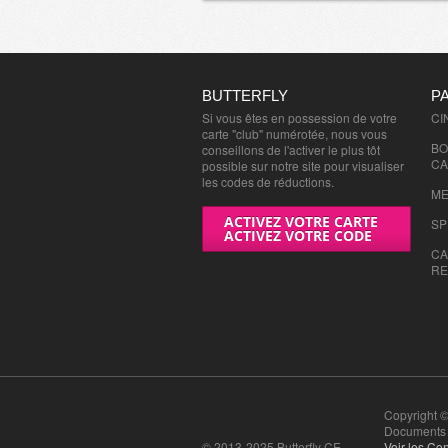
BUTTERFLY
P
Si vous êtes en possession de votre
CI
carte "club" numérotée, nous vous
BO
conseillons de l'activer le plus tôt
CA
possible sur notre site pour visualiser
les codes de réductions.
ME
ACTIVEZ VOTRE CARTE
SP
ACTIVEZ VOTRE CODE
CA
RE
Copyright ©
Documents n
© 2013-2025 Butterfly CE
Voir les Con