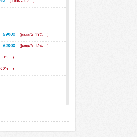
 62
(
Tarifs Club
)
 - 59000
(
jusqu'à -13%
)
 - 62000
(
jusqu'à -13%
)
 -30%
)
 -30%
)
0%
)
0%
)