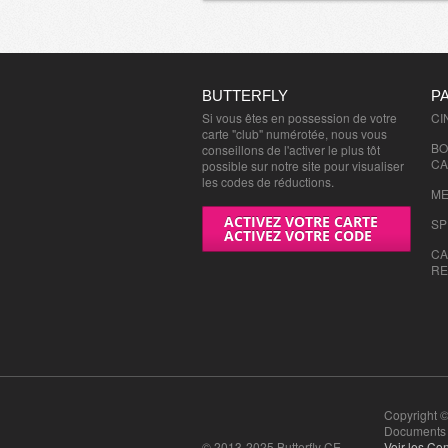
BUTTERFLY
P
Si vous êtes en possession de votre
CI
carte "club" numérotée, nous vous
BO
conseillons de l'activer le plus tôt
CA
possible sur notre site pour visualiser
les codes de réductions.
ME
ACTIVEZ VOTRE CARTE
SP
ACTIVEZ VOTRE CODE
CA
RE
Copyright ©
Documents n
© 2013-2025 Butterfly CE
Voir les Con