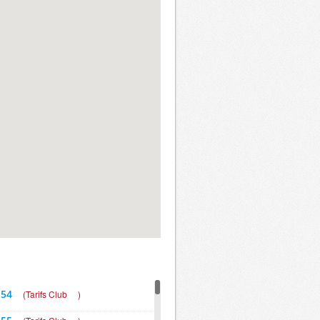
 54
(
Tarifs Club
)