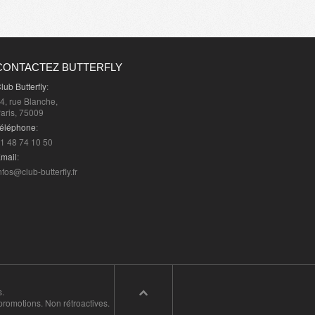
CONTACTEZ BUTTERFLY
lub Butterfly
:
4, rue Blanche,
aris, 75009
éléphone
:
1 48 74 10 50
mail
:
nfos@club-butterfly.fr
0%
)
0%
)
0%
)
0%
)
s.
promotions. Non rétroactives.