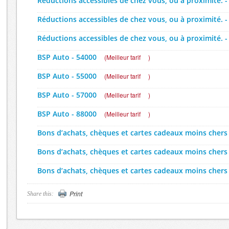
Réductions accessibles de chez vous, ou à proximité. -
Réductions accessibles de chez vous, ou à proximité. -
Réductions accessibles de chez vous, ou à proximité. -
BSP Auto - 54000
(
Meilleur tarif
)
BSP Auto - 55000
(
Meilleur tarif
)
BSP Auto - 57000
(
Meilleur tarif
)
BSP Auto - 88000
(
Meilleur tarif
)
Bons d’achats, chèques et cartes cadeaux moins chers
Bons d’achats, chèques et cartes cadeaux moins chers
Bons d’achats, chèques et cartes cadeaux moins chers
Bons d’achats, chèques et cartes cadeaux moins chers
Print
Share this:
CAPROFEM (Electroménager, TV, Hi-Fi) - 88000
(
jusqu'à
EUROPCAR - 54000
(
-10%
)