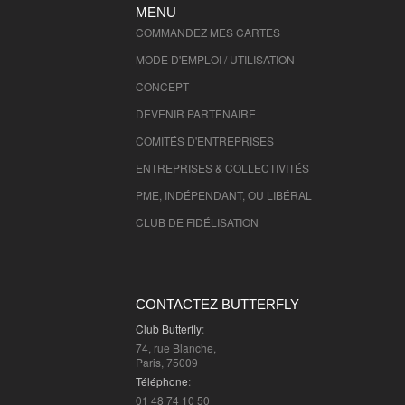
(
jusqu'à -40%
)
MENU
Billets de cinémas "Nouvelle Lune" po
COMMANDEZ MES CARTES
et collectivités - 76000
MODE D'EMPLOI / UTILISATION
(
jusqu'à -40%
)
CONCEPT
ABONNEMENT MAGAZINES - 27000
(
DEVENIR PARTENAIRE
ABONNEMENT MAGAZINES - 76000
(
COMITÉS D'
ENTREPRISES
LE CLUB DES CROISIERES BUTTERFLY -
ENTREPRISES & COLLECTIVITÉS
-8% à -10%
)
PME, INDÉPENDANT, OU LIBÉRAL
LE CLUB DES CROISIERES BUTTERFLY -
CLUB DE FIDÉLISATION
-8% à -10%
)
Camping and Co - 27000
(
-10%
)
Camping and Co - 76000
(
-10%
)
CONTACTEZ BUTTERFLY
DEKRA & NORISKO en France - 27000
Club Butterfly
:
74, rue Blanche,
DEKRA & NORISKO en France - 76000
Paris, 75009
Téléphone
:
GOLFY - 27000
(
-11 € à -89 €
)
01 48 74 10 50