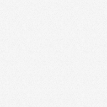
Locatour - 76000
(
-10%
)
Parkatem Parcs et Hôtels - 27000
(
-
Parkatem Parcs et Hôtels - 76000
(
-
Shop Coiffure - 27500
(
jusqu'à -30%
)
jusqu'à -10
ou Promotion
Vacances Bleues - 27000
(
Frais de dossi
jusqu'à -10
ou Promotion
Vacances Bleues - 76000
(
Frais de dossi
Anacours - 27000
(
-40€
)
Anacours - 76000
(
-40€
)
INTERHOME - 27000
(
-8%
)
INTERHOME - 27000
(
-8%
)