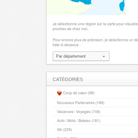
BIP & GO - 76210
(
- 40%
)
BIP & GO - 76530
(
- 40%
)
Je sélectionne une région sur la carte pour visualis
proches de chez moi.
CAMPING n°1 - 27000
(
7% cumulables
Pour encore plus de précision, je sélectionne un 
CAMPING n°1 - 76000
(
7% cumulables
liste ci-dessous :
Chèques cinémas GAUMONT PATHE - 
Tarif Réduit
)
Chèques cinémas GAUMONT PATHE - 
CATÉGORIES
Tarif Réduit
)
Chèques KINEPOLIS - 27000
(
Tarif rédu
Coup de cœur (98)
Chèques KINEPOLIS - 76000
(
Tarif rédu
Nouveaux Partenaires (189)
Chèques MK2 - 27000
(
Tarif réduit
)
Vacances / Voyages (749)
Auto / Moto / Bateau (181)
Chèques MK2 - 76000
(
Tarif réduit
)
Ski (226)
Ebuyclub par Butterfly: des réductio