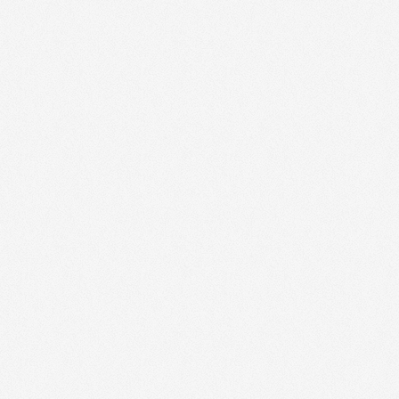
Touristra - 76000
(
Jusqu'à -35%
)
Châteaux & Hôtels Collection - 27000
jusqu'à- 30%
)
Châteaux & Hôtels Collection - 76000
jusqu'à- 30%
)
CHOICE HOTELS EUROPE - 27000
(
Tar
CHOICE HOTELS EUROPE - 27000
(
Tar
CHOICE HOTELS EUROPE - 76000
(
Tar
CHOICE HOTELS EUROPE - 76000
(
Tar
SkiHorizon - 27000
(
-7%
)
SkiHorizon - 76000
(
-7%
)
Le Bonhomme de Bois - 76600
(
-8%
LOOK VOYAGES Clubs, Séjours, Circuit
-7%
)