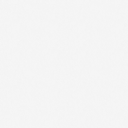
LOOK VOYAGES Clubs, Séjours, Circuit
-7%
)
Au Nom de la Rose - 76000
(
-8%
)
AVIS - 27000
(
-10%
)
AVIS - 76000
(
-10%
)
Costa Croisières - 27000
(
-8% + cf Pro
Guy Degrenne - 27000
(
-12 % à -15 %
Guy Degrenne - 76000
(
-12 % à -15 %
Hotels COMFORT Inn - 27000
(
jusqu'à
Hotels COMFORT Inn - 76000
(
jusqu'à
Le SKI by Butterfly - 27000
(
jusqu'à -
Le SKI by Butterfly - 76000
(
jusqu'à -
Locatour - 27000
(
-10%
)