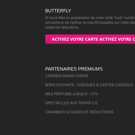
MSC Croisières - 76000
(
-10%
)
BUTTERFLY
Nouvelles Frontières - 27000
(
-5 %
Si vous êtes en possession de votre carte "club" numé
conseillons de l'activer le plus tôt possible sur notre sit
Nouvelles Frontières - 76000
(
-5 %
codes de réductions.
Restopolitan - 27000
(
-40%
)
ACTIVEZ VOTRE CARTE ACTIVEZ VOTRE 
Restopolitan - 76000
(
-40%
)
Thomas Cook - 27000
(
-10%
)
Thomas Cook - 76000
(
-10%
)
PARTENAIRES PREMIUMS
CINÉMAS MOINS CHERS
Chèques Cinémas CGR - 27000
(
Tarif 
BONS D'ACHATS - CHÈQUES & CARTES CADEAUX
Chèques Cinémas CGR - 76000
(
Tarif 
MES PARFUMS JUSQU'À –70%
RENT A CAR - 27000
(
-10%
)
SPECTACLES AUX TARIFS C.E
CASHBACK & CODES DE REDUCTIONS
RENT A CAR - 76000
(
-10%
)
Billets de cinémas "Nouvelle Lune" po
et collectivités - 27000