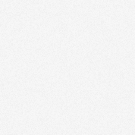
INTERHOME - 76000
(
-8%
)
INTERHOME - 76000
(
-8%
)
CENTER PARCS - 27130
(
jusqu'à-40%
DECATHLON (avec la carte cadeau Illi
(
-5%
)
DECATHLON (avec la carte cadeau Illi
(
-5%
)
Gites de France - 27000
(
-5%
)
Gites de France - 76000
(
-5%
)
LA GRANDE RECRE (bons d'achat Tir G
27000
(
-5%
)
LA GRANDE RECRE (bons d'achat Tir G
76000
(
-5%
)
OKAYA - 27000
(
-8%
)