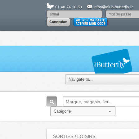
01 48 74 10 50
infos@club-butterfly.fr
SORTIES / LOISIRS