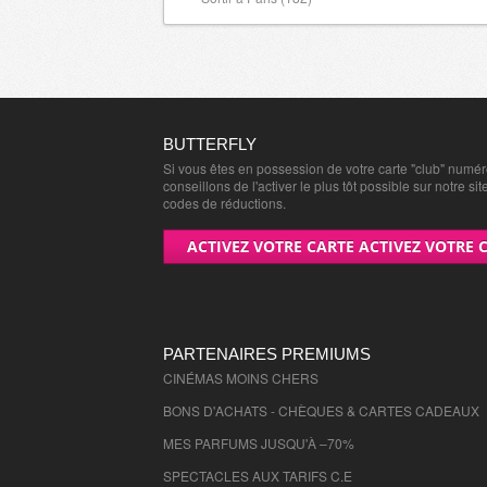
BUTTERFLY
Si vous êtes en possession de votre carte "club" numé
conseillons de l'activer le plus tôt possible sur notre sit
codes de réductions.
ACTIVEZ VOTRE CARTE ACTIVEZ VOTRE 
PARTENAIRES PREMIUMS
CINÉMAS MOINS CHERS
BONS D'ACHATS - CHÈQUES & CARTES CADEAUX
MES PARFUMS JUSQU'À –70%
SPECTACLES AUX TARIFS C.E