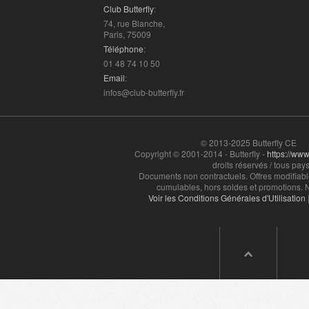
Club Butterfly
:
74, rue Blanche,
Paris, 75009
Téléphone
:
01 48 74 10 50
Email
:
infos@club-butterfly.fr
© 2013-2025 Butterfly CE
Copyright © 2001-2014 - Butterfly -
https://www.
droits réservés / tous pays
Documents non contractuels. Offres modifiabl
cumulables, hors soldes et promotions. N
Voir les Conditions Générales d'Utilisation