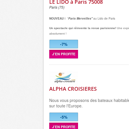
LE LIDO à Paris 75008
Paris (75)
NOUVEAU !
''
Paris Merveilles''
au Lido de Paris
Un spectacle qui réinvente la revue parisienne!
Une expé
absolument !
-7%
J'EN PROFITE
ALPHA CROISIERES
Nous vous proposons des bateaux habitable
sur toute l'Europe.
-5%
J'EN PROFITE