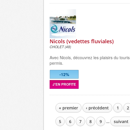
Nicols (vedettes fluviales)
CHOLET (49)
Avec Nicols, découvrez les plaisirs du touri
permis.
-12%
J'EN PROFITE
« premier
‹ précédent
1
2
PAGES
5
6
7
8
9
…
suivant 