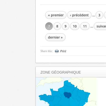
« premier
‹ précédent
…
3
PAGES
7
8
9
10
11
…
suivan
dernier »
Print
Share this:
ZONE GÉOGRAPHIQUE