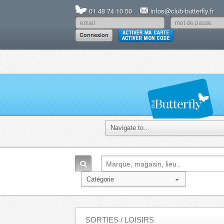
01 48 74 10 50
infos@club-butterfly.fr
SORTIES / LOISIRS