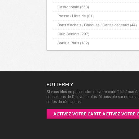
Gastronomie (558)
Presse / Librairie (21)
Bons d’achats / Chèques / Cartes cadeaux (44)
Club Séniors (297)
Sortir à Paris (182)
BUTTERFLY
Si vous êtes en possession de votre carte "club" numé
conseillons de l'activer le plus tôt possible sur notre sit
codes de réductions.
ACTIVEZ VOTRE CARTE ACTIVEZ VOTRE 