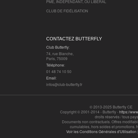
PME, INDÉPENDANT, OU LIBÉRAL
CLUB DE FIDÉLISATION
CONTACTEZ BUTTERFLY
Club Butterfly
:
74, rue Blanche,
Paris, 75009
Téléphone
:
01 48 74 10 50
Email
:
infos@club-butterfly.fr
© 2013-2025 Butterfly CE
Copyright © 2001-2014 - Butterfly -
https://www.
droits réservés / tous pays
Documents non contractuels. Offres modifiabl
cumulables, hors soldes et promotions. N
Voir les Conditions Générales d'Utilisation