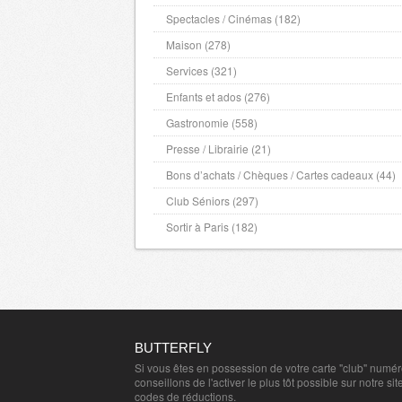
Spectacles / Cinémas (182)
Maison (278)
Services (321)
Enfants et ados (276)
Gastronomie (558)
Presse / Librairie (21)
Bons d’achats / Chèques / Cartes cadeaux (44)
Club Séniors (297)
Sortir à Paris (182)
BUTTERFLY
Si vous êtes en possession de votre carte "club" numé
conseillons de l'activer le plus tôt possible sur notre sit
codes de réductions.