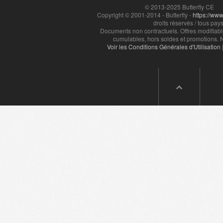
© 2013-2025 Butterfly CE
Copyright © 2001-2014 - Butterfly -
https://www.
droits réservés / tous pays
Documents non contractuels. Offres modifiabl
cumulables, hors soldes et promotions. N
Voir les Conditions Générales d'Utilisation