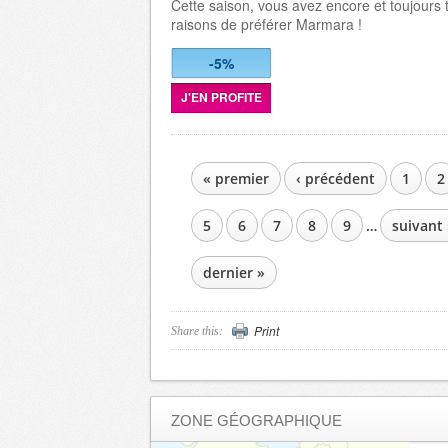
Cette saison, vous avez encore et toujours 
raisons de préférer Marmara !
-5%
J'EN PROFITE
« premier
‹ précédent
1
2
PAGES
5
6
7
8
9
…
suivant 
dernier »
Print
Share this:
ZONE GÉOGRAPHIQUE