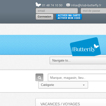
01 48 74 10 50
infos@club-butterfly.fr
VACANCES / VOYAGES