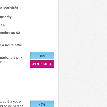
ollectivités
utterfly
 ! »
vembre au 02
 à notre offre
-10%
nations à prix
 !!
J'EN PROFITE
dapté à votre
-5%
ilité de partir à