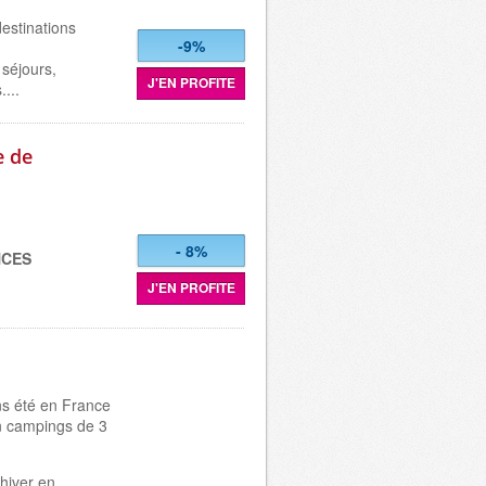
estinations
-9%
séjours,
J'EN PROFITE
....
e de
- 8%
NCES
J'EN PROFITE
ns été en France
en campings de 3
 hiver en