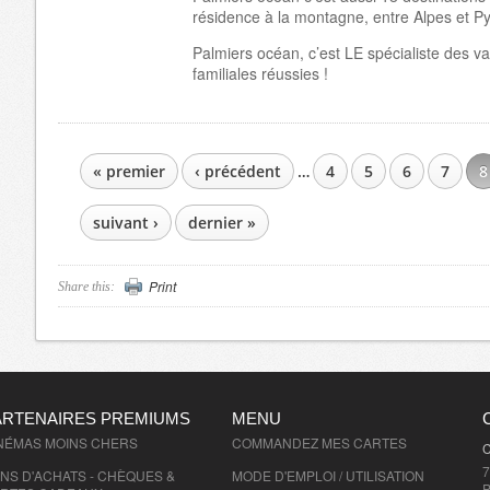
résidence à la montagne, entre Alpes et P
Palmiers océan, c’est LE spécialiste des v
familiales réussies !
« premier
‹ précédent
…
4
5
6
7
8
PAGES
suivant ›
dernier »
Print
Share this:
ARTENAIRES PREMIUMS
MENU
NÉMAS MOINS CHERS
COMMANDEZ MES CARTES
C
7
NS D'ACHATS - CHÈQUES &
MODE D'EMPLOI / UTILISATION
P