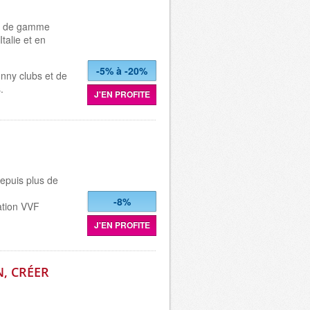
aut de gamme
talie et en
-5% à -20%
nny clubs et de
.
J'EN PROFITE
epuis plus de
-8%
ation VVF
J'EN PROFITE
N, CRÉER