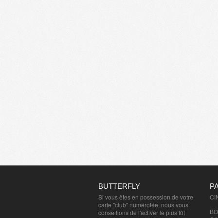
BUTTERFLY
P
Si vous êtes en possession de votre
CI
carte "club" numérotée, nous vous
BO
conseillons de l'activer le plus tôt