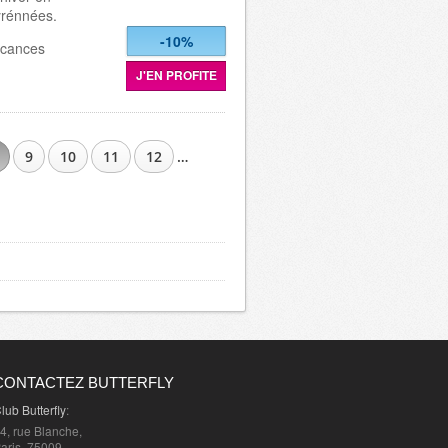
yrénnées.
-10%
acances
J'EN PROFITE
9
10
11
12
…
CONTACTEZ BUTTERFLY
lub Butterfly
:
4, rue Blanche,
aris, 75009