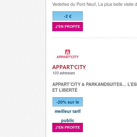
Vedettes du Pont Neuf, La plus belle visite d
-2 €
J'EN PROFITE
APPART'CITY
103 adresses
APPART’CITY & PARKANDSUITES… L’ESP
ET LIBERTÉ
-20% sur le
meilleur tarif
public
J'EN PROFITE