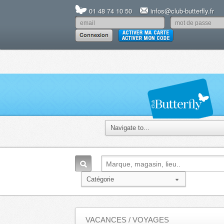
01 48 74 10 50
infos@club-butterfly.fr
VACANCES / VOYAGES