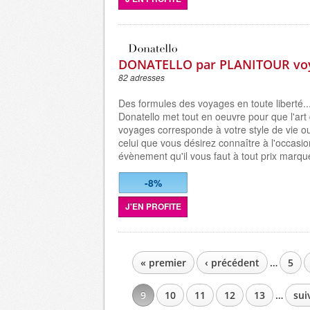
DONATELLO par PLANITOUR vo
82 adresses
Des formules des voyages en toute liberté...
Donatello met tout en oeuvre pour que l'art
voyages corresponde à votre style de vie o
celui que vous désirez connaître à l'occasio
évènement qu'il vous faut à tout prix marqu
-8%
J'EN PROFITE
« premier
‹ précédent
…
5
PAGES
9
10
11
12
13
…
sui