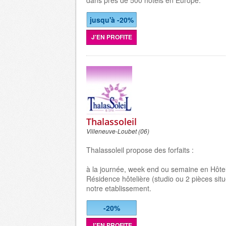
dans près de 500 hôtels en Europe.
jusqu'à -20%
J'EN PROFITE
Thalassoleil
Villeneuve-Loubet (06)
Thalassoleil propose des forfaits :
à la journée, week end ou semaine en Hôtel
Résidence hôtelière (studio ou 2 pièces sit
notre etablissement.
-20%
J'EN PROFITE