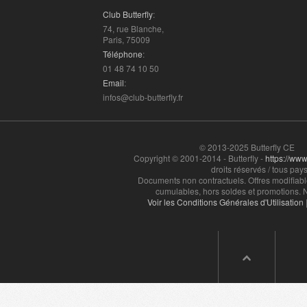
Club Butterfly
:
74, rue Blanche,
Paris, 75009
Téléphone
:
01 48 74 10 50
Email
:
infos@club-butterfly.fr
© 2013-2025 Butterfly CE
Copyright © 2001-2014 - Butterfly -
https://www.
droits réservés / tous pays
Documents non contractuels. Offres modifiabl
cumulables, hors soldes et promotions. N
Voir les Conditions Générales d'Utilisation