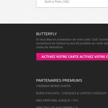
Sortir à Paris (182)
BUTTERFLY
Si vous êtes en possession de votre carte "club" numé
conseillons de l'activer le plus tôt possible sur notre sit
codes de réductions.
ACTIVEZ VOTRE CARTE ACTIVEZ VOTRE 
PARTENAIRES PREMIUMS
CINÉMAS MOINS CHERS
BONS D'ACHATS - CHÈQUES & CARTES CADEAUX
MES PARFUMS JUSQU'À –70%
SPECTACLES AUX TARIFS C.E