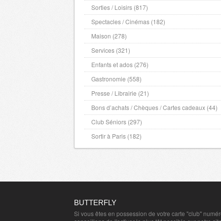
Sorties / Loisirs (817)
Spectacles / Cinémas (182)
Maison (278)
Services (321)
Enfants et ados (276)
Gastronomie (558)
Presse / Librairie (21)
Bons d’achats / Chèques / Cartes cadeaux (44)
Club Séniors (297)
Sortir à Paris (182)
BUTTERFLY
Si vous êtes en possession de votre carte "club" numé