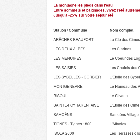
La montagne les pieds dans l'eau
Entre sommets et baignades, vivez l’été autrem
Jusqu’à -25% sur votre séjour été
Station / Commune
Nom complet
ARÊCHES-BEAUFORT
La Clé des Cimes
LES DEUX ALPES
Les Clarines
LES MENUIRES
Le Coeur des Lo
LES SAISIES
Les Chalets des 
LES SYBELLES - CORBIER
L'Etoile des Sybel
MONTGENEVRE
Le Hameau des Ai
RISOUL
Le Silvana
SAINTE-FOY TARENTAISE
L'Etoile des Cime
SAMOËNS
Samoëns Village
TIGNES - Tignes 1800
L'Altaviva
ISOLA 2000
Les Terrasses d'I