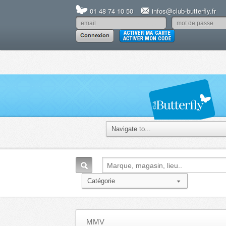
01 48 74 10 50
infos@club-butterfly.fr
MMV