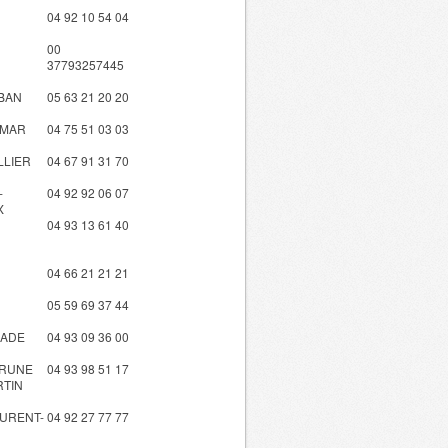
04 92 10 54 04
00
37793257445
BAN
05 63 21 20 20
IMAR
04 75 51 03 03
LLIER
04 67 91 31 70
-
04 92 92 06 07
X
04 93 13 61 40
04 66 21 21 21
05 59 69 37 44
NADE
04 93 09 36 00
RUNE
04 93 98 51 17
RTIN
AURENT-
04 92 27 77 77