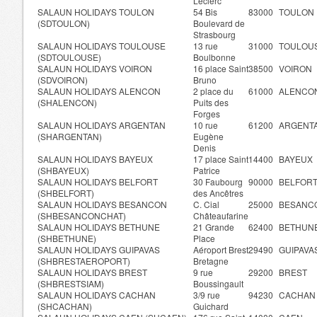
Leclerc
SALAUN HOLIDAYS TOULON
54 Bis
83000
TOULON
(SDTOULON)
Boulevard de
Strasbourg
SALAUN HOLIDAYS TOULOUSE
13 rue
31000
TOULOU
(SDTOULOUSE)
Boulbonne
SALAUN HOLIDAYS VOIRON
16 place Saint
38500
VOIRON
(SDVOIRON)
Bruno
SALAUN HOLIDAYS ALENCON
2 place du
61000
ALENCO
(SHALENCON)
Puits des
Forges
SALAUN HOLIDAYS ARGENTAN
10 rue
61200
ARGENT
(SHARGENTAN)
Eugène
Denis
SALAUN HOLIDAYS BAYEUX
17 place Saint
14400
BAYEUX
(SHBAYEUX)
Patrice
SALAUN HOLIDAYS BELFORT
30 Faubourg
90000
BELFOR
(SHBELFORT)
des Ancêtres
SALAUN HOLIDAYS BESANCON
C. Cial
25000
BESANC
(SHBESANCONCHAT)
Châteaufarine
SALAUN HOLIDAYS BETHUNE
21 Grande
62400
BETHUN
(SHBETHUNE)
Place
SALAUN HOLIDAYS GUIPAVAS
Aéroport Brest
29490
GUIPAVA
(SHBRESTAEROPORT)
Bretagne
SALAUN HOLIDAYS BREST
9 rue
29200
BREST
(SHBRESTSIAM)
Boussingault
SALAUN HOLIDAYS CACHAN
3/9 rue
94230
CACHA
(SHCACHAN)
Guichard