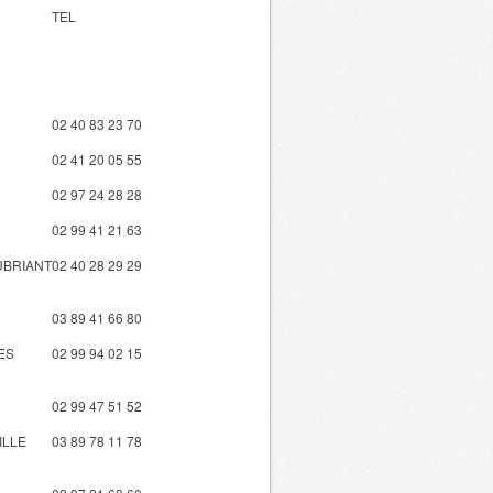
TEL
02 40 83 23 70
02 41 20 05 55
02 97 24 28 28
02 99 41 21 63
UBRIANT
02 40 28 29 29
03 89 41 66 80
ES
02 99 94 02 15
02 99 47 51 52
ILLE
03 89 78 11 78