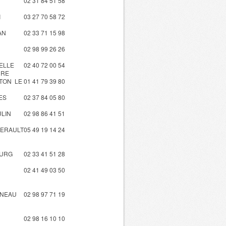
02 31 84 51 58
I
03 27 70 58 72
AN
02 33 71 15 98
02 98 99 26 26
ELLE
02 40 72 00 54
DRE
TON LE
01 41 79 39 80
ES
02 37 84 05 80
LIN
02 98 86 41 51
LERAULT
05 49 19 14 24
OURG
02 33 41 51 28
02 41 49 03 50
NEAU
02 98 97 71 19
N
02 98 16 10 10