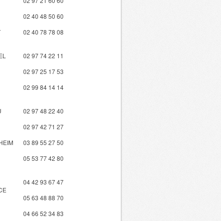
02 97 21 60 60
02 40 48 50 60
T
02 40 78 78 08
EL
02 97 74 22 11
02 97 25 17 53
02 99 84 14 14
U
02 97 48 22 40
02 97 42 71 27
HEIM
03 89 55 27 50
05 53 77 42 80
04 42 93 67 47
CE
05 63 48 88 70
04 66 52 34 83