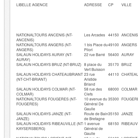
LIBELLE AGENCE
ADRESSE
CP
VILLE
NATIONALTOURS ANCENIS (NT-
Les Arcades
44150
ANCENIS
ANCENIS)
NATIONALTOURS ANGERS (NT-
1 bis Place du
49100
ANGERS
ANGERS)
Pilori
SALAUN HOLIDAYS AURAY (NT-
22 rue Barré
56400
AURAY
AURAY)
SALAUN HOLIDAYS BRUZ (NT-BRUZ)
8 place du
35170
BRUZ
Vert Buisson
SALAUN HOLIDAYS CHATEAUBRIANT
23 rue
44110
CHATEA
(NT-CHT-BRIANT)
Aristide
Briand
SALAUN HOLIDAYS COLMAR (NT-
58 rue des
68000
COLMAR
COLMAR)
Clefs
NATIONALTOURS FOUGERES (NT-
10 avenue du
35300
FOUGER
FOUGERES)
Général De
Gaulle
SALAUN HOLIDAYS JANZE (NT-
Route de Bain
35150
JANZE
JANZE)
de Bretagne
SALAUN HOLIDAYS RIBEAUVILLE (NT-
1 avenue
68150
RIBEAUV
KAYSERSBERG)
Général de
Gaulle