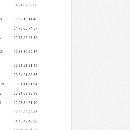
04 94 09 58 00
SE
05 62 15 14 40
04 76 05 74 57
N
02 33 26 48 32
AN
02 33 36 25 37
02 31 21 31 49
T
03 84 21 33 55
ON
03 81 41 91 94
E
03 21 68 93 93
S
02 98 84 71 10
02 98 33 83 35
N
01 45 47 48 08