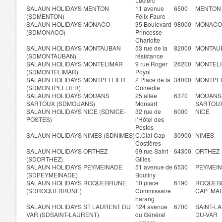
Leclerc
SALAUN HOLIDAYS MENTON
11 avenue
6500
MENTON
(SDMENTON)
Félix Faure
SALAUN HOLIDAYS MONACO
35 Boulevard
98000
MONACO
(SDMONACO)
Princesse
Charlotte
SALAUN HOLIDAYS MONTAUBAN
53 rue de la
82000
MONTAU
(SDMONTAUBAN)
résistance
SALAUN HOLIDAYS MONTELIMAR
9 rue Roger
26200
MONTEL
(SDMONTELIMAR)
Poyol
SALAUN HOLIDAYS MONTPELLIER
2 Place de la
34000
MONTPE
(SDMONTPELLIER)
Comédie
SALAUN HOLIDAYS MOUANS
25 allée
6370
MOUANS
SARTOUX (SDMOUANS)
Monsart
SARTOU
SALAUN HOLIDAYS NICE (SDNICE-
32 rue de
6000
NICE
POSTES)
l’Hôtel des
Postes
SALAUN HOLIDAYS NIMES (SDNIMES)
C.Cial Cap
30900
NIMES
Costières
SALAUN HOLIDAYS ORTHEZ
69 rue Saint -
64300
ORTHEZ
(SDORTHEZ)
Gilles
SALAUN HOLIDAYS PEYMEINADE
51 avenue de
6530
PEYMEI
(SDPEYMEINADE)
Boutiny
SALAUN HOLIDAYS ROQUEBRUNE
10 place
6190
ROQUEB
(SDROQUEBRUNE)
Commissaire
CAP MA
harang
SALAUN HOLIDAYS ST LAURENT DU
124 avenue
6700
SAINT-L
VAR (SDSAINT-LAURENT)
du Général
DU-VAR