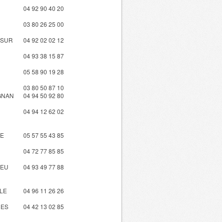
04 92 90 40 20
03 80 26 25 00
 SUR
04 92 02 02 12
04 93 38 15 87
05 58 90 19 28
03 80 50 87 10
GNAN
04 94 50 92 80
04 94 12 62 02
NE
05 57 55 43 85
04 72 77 85 85
IEU
04 93 49 77 88
LE
04 96 11 26 26
UES
04 42 13 02 85