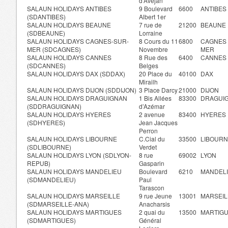
d’Avéjan
SALAUN HOLIDAYS ANTIBES
9 Boulevard
6600
ANTIBES
(SDANTIBES)
Albert 1er
SALAUN HOLIDAYS BEAUNE
7 rue de
21200
BEAUNE
(SDBEAUNE)
Lorraine
SALAUN HOLIDAYS CAGNES-SUR-
8 Cours du 11
6800
CAGNES
MER (SDCAGNES)
Novembre
MER
SALAUN HOLIDAYS CANNES
8 Rue des
6400
CANNES
(SDCANNES)
Belges
SALAUN HOLIDAYS DAX (SDDAX)
20 Place du
40100
DAX
Mirailh
SALAUN HOLIDAYS DIJON (SDDIJON)
3 Place Darcy
21000
DIJON
SALAUN HOLIDAYS DRAGUIGNAN
1 Bis Allées
83300
DRAGUI
(SDDRAGUIGNAN)
d’Azémar
SALAUN HOLIDAYS HYERES
2 avenue
83400
HYERES
(SDHYERES)
Jean Jacques
Perron
SALAUN HOLIDAYS LIBOURNE
C.Cial du
33500
LIBOUR
(SDLIBOURNE)
Verdet
SALAUN HOLIDAYS LYON (SDLYON-
8 rue
69002
LYON
REPUB)
Gasparin
SALAUN HOLIDAYS MANDELIEU
Boulevard
6210
MANDEL
(SDMANDELIEU)
Paul
Tarascon
SALAUN HOLIDAYS MARSEILLE
9 rue Jeune
13001
MARSEIL
(SDMARSEILLE-ANA)
Anacharsis
SALAUN HOLIDAYS MARTIGUES
2 quai du
13500
MARTIG
(SDMARTIGUES)
Général