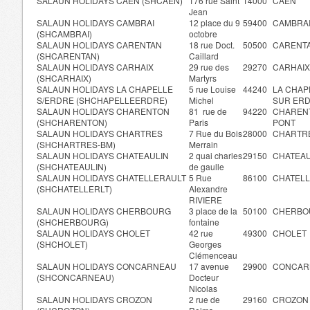
SALAUN HOLIDAYS CAEN (SHCAEN)
176 rue Saint
14000
CAEN
Jean
SALAUN HOLIDAYS CAMBRAI
12 place du 9
59400
CAMBRA
(SHCAMBRAI)
octobre
SALAUN HOLIDAYS CARENTAN
18 rue Doct.
50500
CARENT
(SHCARENTAN)
Caillard
SALAUN HOLIDAYS CARHAIX
29 rue des
29270
CARHAIX
(SHCARHAIX)
Martyrs
SALAUN HOLIDAYS LA CHAPELLE
5 rue Louise
44240
LA CHAP
S/ERDRE (SHCHAPELLEERDRE)
Michel
SUR ER
SALAUN HOLIDAYS CHARENTON
81 rue de
94220
CHAREN
(SHCHARENTON)
Paris
PONT
SALAUN HOLIDAYS CHARTRES
7 Rue du Bois
28000
CHARTR
(SHCHARTRES-BM)
Merrain
SALAUN HOLIDAYS CHATEAULIN
2 quai charles
29150
CHATEAU
(SHCHATEAULIN)
de gaulle
SALAUN HOLIDAYS CHATELLERAULT
5 Rue
86100
CHATEL
(SHCHATELLERLT)
Alexandre
RIVIERE
SALAUN HOLIDAYS CHERBOURG
3 place de la
50100
CHERB
(SHCHERBOURG)
fontaine
SALAUN HOLIDAYS CHOLET
42 rue
49300
CHOLET
(SHCHOLET)
Georges
Clémenceau
SALAUN HOLIDAYS CONCARNEAU
17 avenue
29900
CONCAR
(SHCONCARNEAU)
Docteur
Nicolas
SALAUN HOLIDAYS CROZON
2 rue de
29160
CROZO