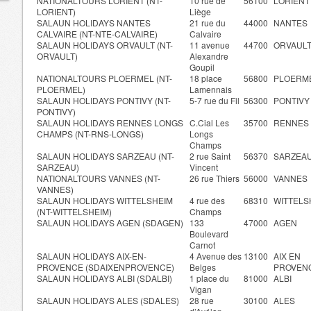
NATIONALTOURS LORIENT (NT-
10 rue de
56100
LORIENT
LORIENT)
Liège
SALAUN HOLIDAYS NANTES
21 rue du
44000
NANTES
CALVAIRE (NT-NTE-CALVAIRE)
Calvaire
SALAUN HOLIDAYS ORVAULT (NT-
11 avenue
44700
ORVAUL
ORVAULT)
Alexandre
Goupil
NATIONALTOURS PLOERMEL (NT-
18 place
56800
PLOERM
PLOERMEL)
Lamennais
SALAUN HOLIDAYS PONTIVY (NT-
5-7 rue du Fil
56300
PONTIVY
PONTIVY)
SALAUN HOLIDAYS RENNES LONGS
C.Cial Les
35700
RENNES
CHAMPS (NT-RNS-LONGS)
Longs
Champs
SALAUN HOLIDAYS SARZEAU (NT-
2 rue Saint
56370
SARZEA
SARZEAU)
Vincent
NATIONALTOURS VANNES (NT-
26 rue Thiers
56000
VANNES
VANNES)
SALAUN HOLIDAYS WITTELSHEIM
4 rue des
68310
WITTELS
(NT-WITTELSHEIM)
Champs
SALAUN HOLIDAYS AGEN (SDAGEN)
133
47000
AGEN
Boulevard
Carnot
SALAUN HOLIDAYS AIX-EN-
4 Avenue des
13100
AIX EN
PROVENCE (SDAIXENPROVENCE)
Belges
PROVEN
SALAUN HOLIDAYS ALBI (SDALBI)
1 place du
81000
ALBI
Vigan
SALAUN HOLIDAYS ALES (SDALES)
28 rue
30100
ALES