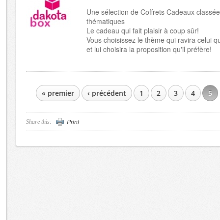
Une sélection de Coffrets Cadeaux classée
thématiques
Le cadeau qui fait plaisir à coup sûr!
Vous choisissez le thème qui ravira celui qu
et lui choisira la proposition qu'il préfère!
« premier
‹ précédent
1
2
3
4
5
PAGES
Print
Share this: