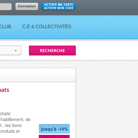
 CLUB
C.E & COLLECTIVITÉS
ats
chats'
d'habillement, de
t...les bons
jusqu'à -14%
produits et