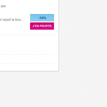
 par
-10%
i reçoit la box,
J'EN PROFITE