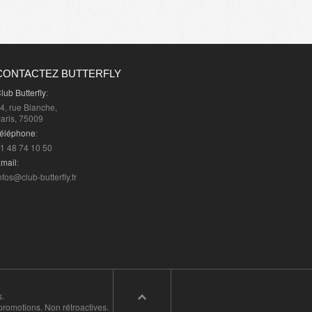
CONTACTEZ BUTTERFLY
lub Butterfly
:
4, rue Blanche,
aris, 75009
éléphone
:
1 48 74 10 50
mail
:
nfos@club-butterfly.fr
s.
promotions. Non rétroactives.