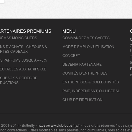
ARTENAIRES PREMIUMS
MENU
NÉMAS MOINS CHERS
COMMANDEZ MES CARTES
C
7
NS D'ACHATS - CHÈQUES &
MODE D'EMPLOI / UTILISATION
P
RTES CADEAUX
CONCEPT
T
S PARFUMS JUSQU'À –70%
0
DEVENIR PARTENAIRE
E
ECTACLES AUX TARIFS C.E
COMITÉS D'
ENTREPRISES
i
SHBACK & CODES DE
ENTREPRISES & COLLECTIVITÉS
DUCTIONS
PME, INDÉPENDANT, OU LIBÉRAL
CLUB DE FIDÉLISATION
 2001-2014 - Butterfly -
https://www.club-butterfly.fr
- Tous droits réservés / tous pay
on contractuels. Offres modifiables sans préavis, non cumulables, hors soldes et 