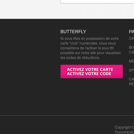
BUTTERFLY
P
Si vous êtes en possession de votre
CI
carte "club" numérotée, nous vous
BO
conseillons de l'activer le plus tôt
CA
possible sur notre site pour visualiser
les codes de réductions.
ME
ACTIVEZ VOTRE CARTE
SP
ACTIVEZ VOTRE CODE
CA
RE
Copyright ©
Documents n