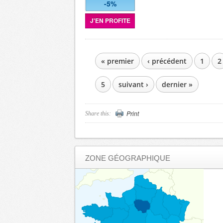
-5%
J'EN PROFITE
« premier
‹ précédent
1
2
PAGES
5
suivant ›
dernier »
Print
Share this:
ZONE GÉOGRAPHIQUE