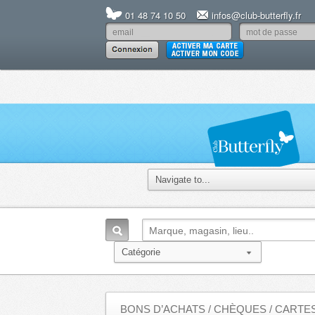
01 48 74 10 50
infos@club-butterfly.fr
BONS D’ACHATS / CHÈQUES / CART