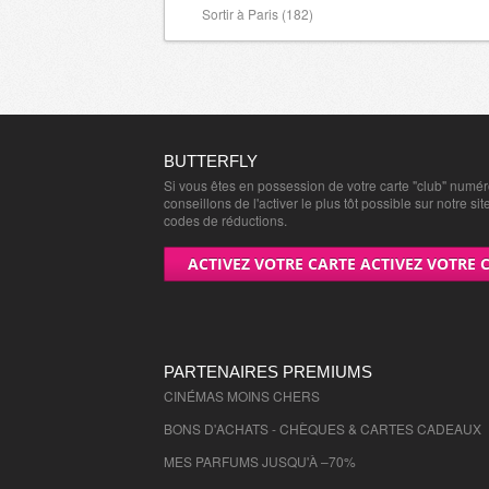
Sortir à Paris (182)
BUTTERFLY
Si vous êtes en possession de votre carte "club" numé
conseillons de l'activer le plus tôt possible sur notre sit
codes de réductions.
ACTIVEZ VOTRE CARTE ACTIVEZ VOTRE 
PARTENAIRES PREMIUMS
CINÉMAS MOINS CHERS
BONS D'ACHATS - CHÈQUES & CARTES CADEAUX
MES PARFUMS JUSQU'À –70%