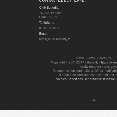
CONTACTEZ BUTTERFLY
Club Butterfly
:
74, rue Blanche,
Paris, 75009
Téléphone
:
01 48 74 10 50
Email
:
infos@club-butterfly.fr
© 2013-2025 Butterfly CE
Copyright © 2001-2014 - Butterfly -
https://www.
droits réservés / tous pays
Documents non contractuels. Offres modifiabl
cumulables, hors soldes et promotions. N
Voir les Conditions Générales d'Utilisation