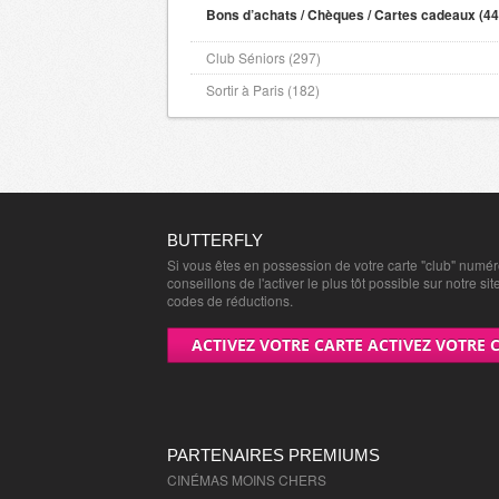
Bons d’achats / Chèques / Cartes cadeaux (44
Club Séniors (297)
Sortir à Paris (182)
BUTTERFLY
Si vous êtes en possession de votre carte "club" numé
conseillons de l'activer le plus tôt possible sur notre sit
codes de réductions.
ACTIVEZ VOTRE CARTE ACTIVEZ VOTRE 
PARTENAIRES PREMIUMS
CINÉMAS MOINS CHERS