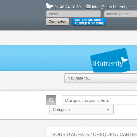
01 48 74 10 50
infos@club-butterfly.fr
BONS D’ACHATS / CHÈQUES / CART