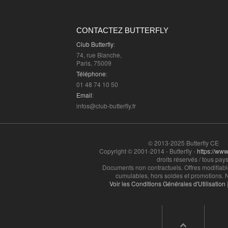
CONTACTEZ BUTTERFLY
Club Butterfly
:
74, rue Blanche,
Paris, 75009
Téléphone
:
01 48 74 10 50
Email
:
infos@club-butterfly.fr
© 2013-2025 Butterfly CE
Copyright © 2001-2014 - Butterfly -
https://www.
droits réservés / tous pays
Documents non contractuels. Offres modifiabl
cumulables, hors soldes et promotions. N
Voir les Conditions Générales d'Utilisation