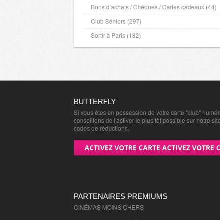
Bons d’achats / Chèques / Cartes cadeaux (44)
Club Séniors (297)
Sortir à Paris (182)
BUTTERFLY
Si vous êtes en possession de votre carte "club" numé
conseillons de l'activer le plus tôt possible sur notre sit
codes de réductions.
ACTIVEZ VOTRE CARTE ACTIVEZ VOTRE 
PARTENAIRES PREMIUMS
CINÉMAS MOINS CHERS