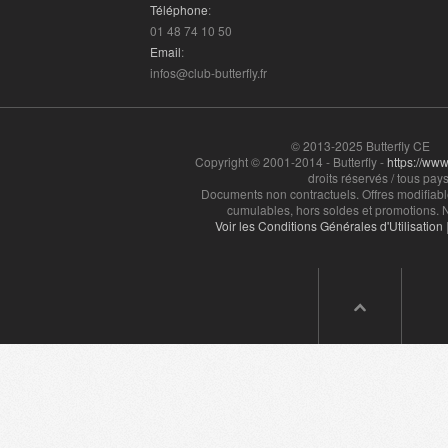
Téléphone
:
01 48 74 10 50
Email
:
infos@club-butterfly.fr
© 2013-2025 Butterfly CE
Copyright © 2001-2014 - Butterfly -
https://www.
droits réservés / tous pays
Documents non contractuels. Offres modifiabl
cumulables, hors soldes et promotions. N
Voir les Conditions Générales d'Utilisation