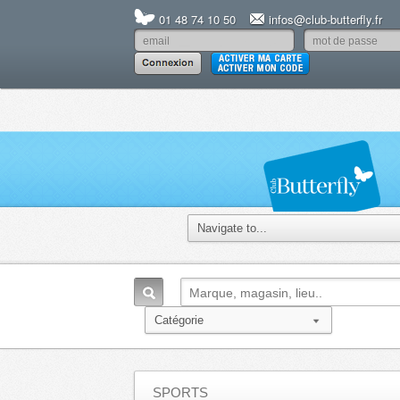
01 48 74 10 50
infos@club-butterfly.fr
SPORTS