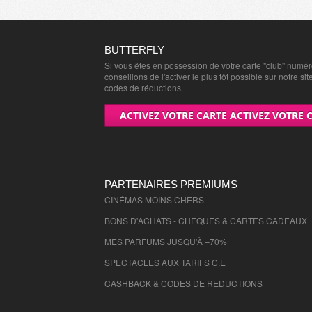
BUTTERFLY
Si vous êtes en possession de votre carte "club" numé
conseillons de l'activer le plus tôt possible sur notre sit
codes de réductions.
ACTIVEZ VOTRE CARTE ACTIVEZ VOTRE 
PARTENAIRES PREMIUMS
CINÉMAS MOINS CHERS
BONS D'ACHATS - CHÈQUES & CARTES CADEAUX
MES PARFUMS JUSQU'À –70%
SPECTACLES AUX TARIFS C.E
CASHBACK & CODES DE REDUCTIONS