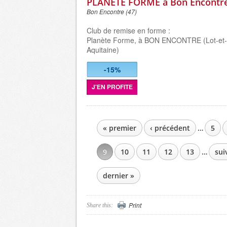
PLANETE FORME à Bon Encontre
Bon Encontre (47)
Club de remise en forme :
Planète Forme, à BON ENCONTRE (Lot-et
Aquitaine)
-15%
J'EN PROFITE
« premier
‹ précédent
…
5
PAGES
9
10
11
12
13
…
sui
dernier »
Print
Share this: