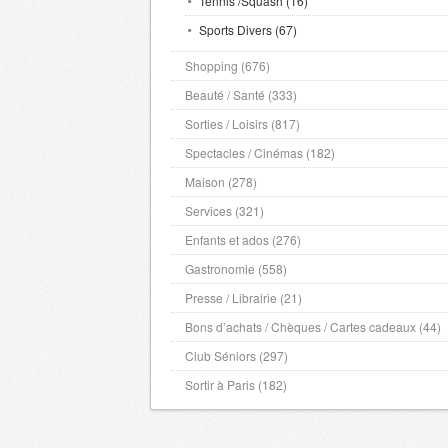
Tennis /Squash (16)
Sports Divers (67)
Shopping (676)
Beauté / Santé (333)
Sorties / Loisirs (817)
Spectacles / Cinémas (182)
Maison (278)
Services (321)
Enfants et ados (276)
Gastronomie (558)
Presse / Librairie (21)
Bons d’achats / Chèques / Cartes cadeaux (44)
Club Séniors (297)
Sortir à Paris (182)