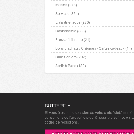
Maison (278)
Services (321)
Enfants et ados (276)
Gastronomie (558)
Presse / Librairie (21)
Bons d’achats / Chèques / Cartes cadeaux (44)
Club Séniors (297)
Sortir à Paris (182)
BUTTERFLY
Si vous êtes en possession de votre carte "club" numé
conseillons de l'activer le plus tôt possible sur notre sit
codes de réductions.
ACTIVEZ VOTRE CARTE ACTIVEZ VOTRE 