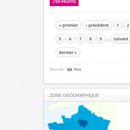
J'EN PROFITE
« premier
‹ précédent
1
2
PAGES
5
6
7
8
9
…
suivant 
dernier »
Print
Share this:
ZONE GÉOGRAPHIQUE