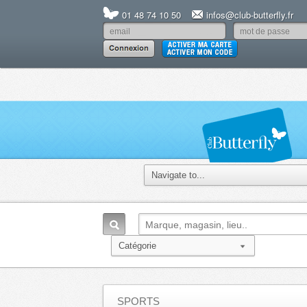
01 48 74 10 50
infos@club-butterfly.fr
SPORTS