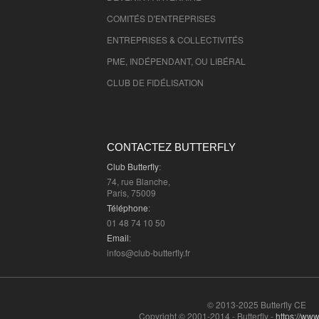
COMITÉS D'
ENTREPRISES
ENTREPRISES & COLLECTIVITÉS
PME, INDÉPENDANT, OU LIBÉRAL
CLUB DE FIDÉLISATION
CONTACTEZ BUTTERFLY
Club Butterfly
:
74, rue Blanche,
Paris, 75009
Téléphone
:
01 48 74 10 50
Email
:
infos@club-butterfly.fr
© 2013-2025 Butterfly CE
Copyright © 2001-2014 - Butterfly -
https://www.