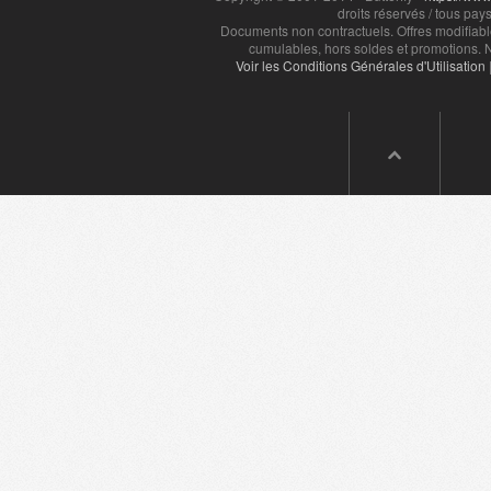
droits réservés / tous pays
Documents non contractuels. Offres modifiabl
cumulables, hors soldes et promotions. N
Voir les Conditions Générales d'Utilisation