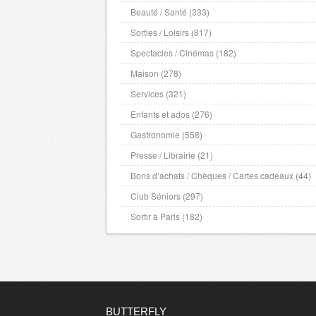
Beauté / Santé (333)
Sorties / Loisirs (817)
Spectacles / Cinémas (182)
Maison (278)
Services (321)
Enfants et ados (276)
Gastronomie (558)
Presse / Librairie (21)
Bons d’achats / Chèques / Cartes cadeaux (44)
Club Séniors (297)
Sortir à Paris (182)
BUTTERFLY