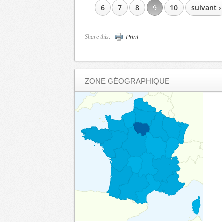
6
7
8
9
10
suivant ›
Print
Share this:
ZONE GÉOGRAPHIQUE