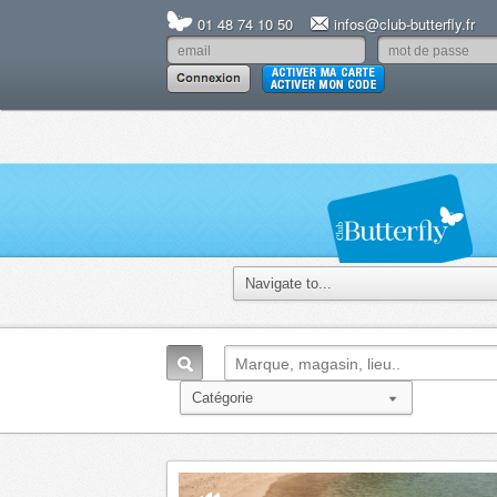
01 48 74 10 50
infos@club-butterfly.fr