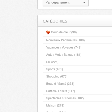
Meurthe et Moselle
- 54000 , (fr)
Meuse
- 55000 , (fr)
Morbihan
- 56000 , (fr)
Moselle
- 57000 , (fr)
CATÉGORIES
Nievre
- 58000 , (fr)
Coup de cœur (98)
Nord
- 59000 , (fr)
Nouveaux Partenaires (189)
Alpes Maritimes
- 6000 , (fr)
Vacances / Voyages (749)
Oise
- 60000 , (fr)
Orne
Auto / Moto / Bateau (181)
- 61000 , (fr)
Pas de Calais
- 62000 , (fr)
Ski (226)
Puy de Dome
- 63000 , (fr)
Sports (461)
Pyrenees Atlantiques
- 64000 , (fr)
Shopping (676)
Pyrenees Orientales
- 66000 , (fr)
Beauté / Santé (333)
Bas Rhin
- 67000 , (fr)
Sorties / Loisirs (817)
Haut Rhin
- 68000 , (fr)
Spectacles / Cinémas (182)
Rhone
- 69000 , (fr)
Maison (278)
Ardeche
- 7000 , (fr)