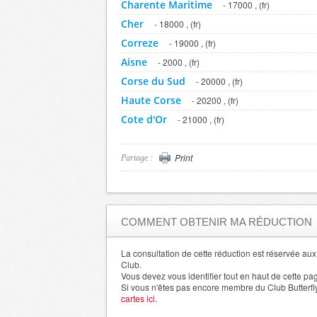
Charente Maritime
- 17000 , (fr)
Cher
- 18000 , (fr)
Correze
- 19000 , (fr)
Aisne
- 2000 , (fr)
Corse du Sud
- 20000 , (fr)
Haute Corse
- 20200 , (fr)
Cote d'Or
- 21000 , (fr)
Cotes d'Armor
- 22000 , (fr)
Dordogne
Print
- 24000 , (fr)
Partage :
Allier
- 3000 , (fr)
Gard
- 30000 , (fr)
Haute Garonne
- 31000 , (fr)
COMMENT OBTENIR MA RÉDUCTION
Gers
- 32000 , (fr)
Gironde
La consultation de cette réduction est réservée a
- 33000 , (fr)
Club.
Herault
- 34000 , (fr)
Vous devez vous identifier tout en haut de cette pa
Si vous n'êtes pas encore membre du Club Butterfl
Ille et Vilaine
- 35000 , (fr)
cartes ici.
Indre
- 36000 , (fr)