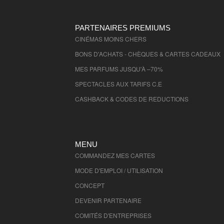
Haute Vienne
- 87000 , (fr)
Vosges
- 88000 , (fr)
PARTENAIRES PREMIUMS
Yonne
CINÉMAS MOINS CHERS
- 89000 , (fr)
Ariege
- 9000 , (fr)
BONS D'ACHATS - CHÈQUES & CARTES CADEAUX
Territoire de Belfort
- 90000 , (fr)
MES PARFUMS JUSQU'À –70%
Essonne
- 91000 , (fr)
SPECTACLES AUX TARIFS C.E
Hauts de Seine
- 92000 , (fr)
CASHBACK & CODES DE REDUCTIONS
Seine St Denis
- 93000 , (fr)
MENU
COMMANDEZ MES CARTES
MODE D'EMPLOI / UTILISATION
CONCEPT
DEVENIR PARTENAIRE
COMITÉS D'
ENTREPRISES